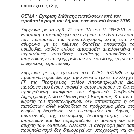
οποία έχει ως εξής:
ΘΕΜΑ : Έγκριση διάθεσης πιστώσεων από τον
προϋπολογισμό του Δήμου, οικονομικού έτους 2016.
Σύμφωνα με το αρθ. 72 παρ 1δ του Ν. 3852/10, η 
Επιτροπή αποφασίζει για την έγκριση των δαπανών και 
των πιστώσεων του προϋπολογισμού, εκτός από εκ
σύμφωνα με τις κείμενες διατάξεις αποφασίζει το
συμβούλιο, καθώς επίσης αποφασίζει αιτιολογημένα κ
περιπτώσεις απευθείας ανάθεσης προμηθειών,
υπηρεσιών, εκπόνησης μελετών και εκτέλεσης έργων σε 
επείγουσες περιπτώσεις.
Σύμφωνα με την εγκύκλιο του ΥΠΕΣ 53/1985 η ψ
προϋπολογισμού δεν έχει την έννοια ότι μετά τον έλεγχο
ΓΓ της Περιφέρειας (πλέον Αποκεντρωμένης Διοί
πιστώσεις που έχουν γραφεί σ’ αυτόν μπορούν να διατε
προηγούμενη απόφαση του Δημοτικού Συμβουλί
Δημαρχιακής (πλέον Οικονομικής) Επιτροπής. Και τούτο 
ψήφιση του προϋπολογισμού, δεν αποφασίζεται η δ
πιστώσεων αλλά καθορίζεται το πρόγραμμα μέσα στ
κινηθεί η διαχείριση των οικονομικών του Δήμου, 
συντονισμός της οικονομικής δραστηριότητας των 
υπηρεσιών και θα παρεμποδισθεί η άσκοπη και αδι
αύξηση των δαπανών. Άλλωστε, η αναγραφή μιας δα
προϋπολογισμό δεν δημιουργεί και υποχρέωση για α