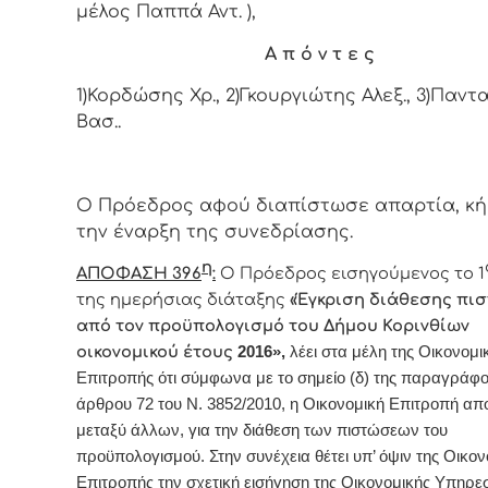
μέλος Παππά Αντ. ),
Α π ό ν τ ε ς
1)Κορδώσης Χρ., 2)Γκουργιώτης Αλεξ., 3)Παντ
Βασ..
Ο Πρόεδρος αφού διαπίστωσε απαρτία, κ
την έναρξη της συνεδρίασης.
η
ΑΠΟΦΑΣΗ
396
:
Ο Πρόεδρος εισηγούμενος το 1
της ημερήσιας διάταξης
«
Έγκριση διάθεσης πι
από τον προϋπολογισμό του Δήμου Κορινθίων
οικονομικού έτους
2016»,
λέει στα μέλη της Οικονομι
Επιτροπής ότι σύμφωνα με το σημείο (δ) της παραγράφο
άρθρου 72 του Ν. 3852/2010, η Οικονομική Επιτροπή απο
μεταξύ άλλων, για την διάθεση των πιστώσεων του
προϋπολογισμού. Στην συνέχεια θέτει υπ’ όψιν της Οικον
Επιτροπής την σχετική εισήγηση της Οικονομικής Υπηρεσ