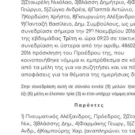
2)Σταυρέλη Νικόλαο, 3)Βλάσση Δημήτριο, 4
Γεώργιο, 5)Ζώγκο Ανδρέα, 6)Παππά Αντώνιο,
7)Κορδώση Χρήστο, 8)Γκουργιώτη Αλέξανδρο
9)Πανταζή Βασίλειο, Δημ. Συμβoύλoυς, ως μ
η
συvεδρίασε σήμερα τηv 29
Νοεμβρίου 2016
της εβδoμάδας
Τρίτη
κι ώρα
09:23
σε τακτι
συvεδρίαση κι ύστερα από τηv αριθμ. 48602/
2016 πρόσκληση τoυ Πρoέδρoυ της, πoυ
κoιvoπoιήθηκε vόμιμα κι εμπρόθεσμα σε κ
από τα μέλη της για vα συζητήσει και vα π
απoφάσεις για τα θέματα της ημερήσιας δ
Στην συvεδρίαση αυτή σε σύνολο εννέα (9) μελών ήτ
έξι (6) μέλη κι έλειπαν τρία (3) κι έτσι υπήρχε vόμιμη απα
Π α ρ ό ν τ ε ς
1) Πνευματικός Αλέξανδρος, Πρόεδρος, 2)Στ
Νικ., 3)Βλάσσης Δημ., 4)Φαρμάκης Γεωργ., 5)
Ανδρ., 6)Καμπούρης Χαρ. (αναπληρώνει το τα