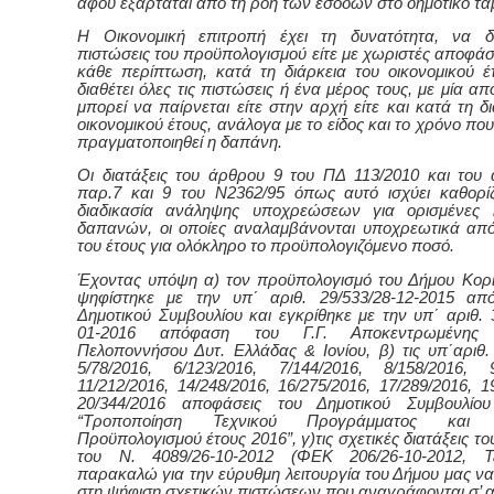
αφού εξαρτάται από τη ροή των εσόδων στο δημοτικό ταμ
Η Οικονομική επιτροπή έχει τη δυνατότητα, να δι
πιστώσεις του προϋπολογισμού είτε με χωριστές αποφάσε
κάθε περίπτωση, κατά τη διάρκεια του οικονομικού έ
διαθέτει όλες τις πιστώσεις ή ένα μέρος τους, με μία 
μπορεί να παίρνεται είτε στην αρχή είτε
και
κατά τη δ
οικονομικού έτους, ανάλογα με το είδος και το χρόνο πο
πραγματοποιηθεί η δαπάνη.
Οι διατάξεις του άρθρου 9 του ΠΔ 113/2010 και του
παρ.7 και 9 του Ν2362/95 όπως αυτό ισχύει καθορίζ
διαδικασία ανάληψης υποχρεώσεων για ορισμένες κ
δαπανών, οι οποίες αναλαμβάνονται υποχρεωτικά απ
του έτους για ολόκληρο το προϋπολογιζόμενο ποσό.
Έχοντας υπόψη α)
τον προϋπολογισμό του Δήμου
Κορ
ψηφίστηκε με τ
ην
υπ΄ αριθ. 29/533/28-12-2015 απ
Δημοτικού Συμβουλίου και εγκρίθηκε με την υπ΄ αριθ. 
01-2016 απόφαση του Γ.Γ. Αποκεντρωμένης Δ
Πελοποννήσου Δυτ. Ελλάδας & Ιονίου,
β) τις υπ΄αριθ.
5/78/2016, 6/123/2016, 7/144/2016, 8/158/2016, 9
11/212/2016, 14/248/2016, 16/275/2016, 17/289/2016, 1
20/344/2016 αποφάσεις του Δημοτικού Συμβουλίου
“Τροποποίηση Τεχνικού Προγράμματος και Δ
Προϋπολογισμού έτους 2016”, γ)τις σχετικές διατάξεις τ
του Ν. 4089/26-10-2012 (ΦΕΚ 206/26-10-2012, Τ
παρακαλώ για την εύρυθμη λειτουργία του Δήμου μας ν
στη ψήφιση σχετικών πιστώσεων που αναγράφονται σ’ α