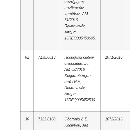
συντήρησης
συνθετικών
γηπέδων, ΑΜ
61/2016,
Πρωτογενές
Αίτημα
16REQ005450605.
62
7135.0013
Προμήθεια κάδων
1071/2016
απορριμμάτων,
ΑΜ 62/2016,
Χρηματοδότηση
από ΠΔΕ,
Πρωτογενές
Αίτημα
16REQ005452530.
30
7323.0108
Οδοποιία Δ.Ε.
1072/2016
Κορίνθου, ΑΜ