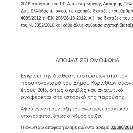
2016 απόφαση του Γ.Γ. Αποκεντρωμένης Διοίκησης Πε
Δυτ. Ελλάδας & Ιονίου, τις σχετικές διατάξεις του άρθρο
4089/2012 (ΦΕΚ 206/26-10-2012, Α΄), τις διατάξεις του
του Ν. 3852/2010 και κάθε άλλη ισχύουσα σχετική διάταξ
ΑΠΟΦΑΣΙΖΕΙ ΟΜΟΦΩΝΑ
Εγκρίνει την διάθεση πιστώσεων από τον
προϋπολογισμό του Δήμου Κορινθίων οικον
έτους 2016, όπως ακριβώς και αναλυτικά
αναφέρεται στο ιστορικό της παρούσης.
Αφoύ έγιvε η σύvταξη τoυ αvωτέρω πρακτικoύ
υπoγράφεται όπως o Νόμoς
oρίζει.
Η αvωτέρω απόφαση έλαβε αύξοντα αριθμό
32
/396/
2016