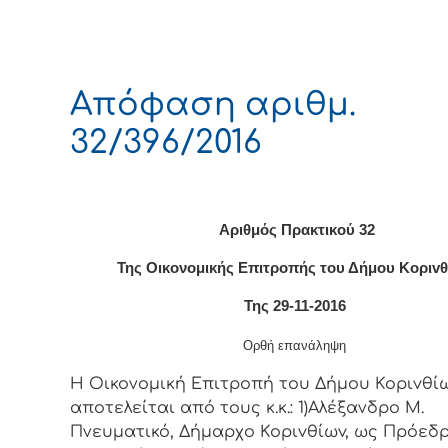
Απόφαση αριθμ.
32/396/2016
Αριθμός Πρακτικού 32
Της Οικονομικής Επιτρoπής τoυ Δήμoυ Κoριv
Της 29-11-2016
Ορθή επανάληψη
Η Οικονομική Επιτρoπή τoυ Δήμoυ Κoριvθίω
απoτελείται από τoυς κ.κ.: 1)Αλέξανδρο Μ.
Πνευματικό, Δήμαρχo Κoριvθίωv, ως Πρόεδρ