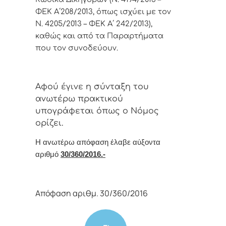
ΦΕΚ Α΄208/2013, όπως ισχύει με τον
Ν. 4205/2013 – ΦΕΚ Α΄ 242/2013),
καθώς και από τα Παραρτήματα
που τον συνοδεύουν.
Αφoύ έγιvε η σύvταξη τoυ
αvωτέρω πρακτικoύ
υπoγράφεται όπως o Νόμoς
oρίζει.
Η αvωτέρω απόφαση έλαβε αύξοντα
αριθμό
30/360/2016.-
Απόφαση αριθμ. 30/360/2016