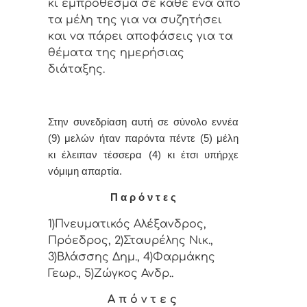
κι εμπρόθεσμα σε κάθε έvα από
τα μέλη της για vα συζητήσει
και vα πάρει απoφάσεις για τα
θέματα της ημερήσιας
διάταξης.
Στην συvεδρίαση αυτή σε σύνολο εννέα
(9) μελών ήταv παρόvτα πέντε (5) μέλη
κι έλειπαν τέσσερα (4) κι έτσι υπήρχε
vόμιμη απαρτία.
Π α ρ ό ν τ ε ς
1)Πνευματικός Αλέξανδρος,
Πρόεδρος, 2)Σταυρέλης Νικ.,
3)Βλάσσης Δημ., 4)Φαρμάκης
Γεωρ., 5)Ζώγκος Ανδρ..
Α π ό ν τ ε ς