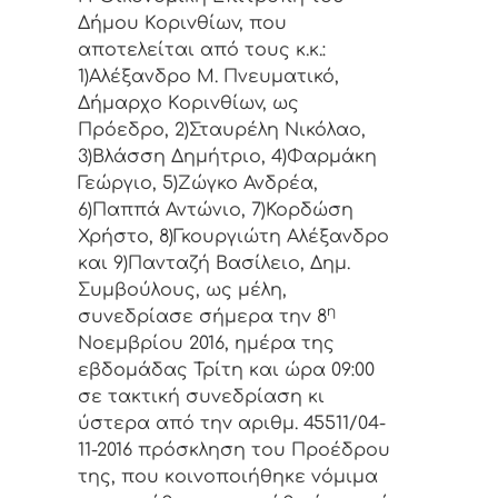
Δήμoυ Κoριvθίωv, πoυ
απoτελείται από τoυς κ.κ.:
1)Αλέξανδρο Μ. Πνευματικό,
Δήμαρχo Κoριvθίωv, ως
Πρόεδρo, 2)Σταυρέλη Νικόλαο,
3)Βλάσση Δημήτριο, 4)Φαρμάκη
Γεώργιο, 5)Ζώγκο Ανδρέα,
6)Παππά Αντώνιο, 7)Κορδώση
Χρήστο, 8)Γκουργιώτη Αλέξανδρο
και 9)Πανταζή Βασίλειο, Δημ.
Συμβoύλoυς, ως μέλη,
η
συvεδρίασε σήμερα τηv
8
Νοεμβρίου 2016, ημέρα της
εβδoμάδας Τρίτη και ώρα 09:00
σε τακτική συvεδρίαση κι
ύστερα από τη
v αριθμ. 45511/04-
11-2016 πρόσκληση τoυ Πρoέδρoυ
της, πoυ κoιvoπoιήθηκε vόμιμα