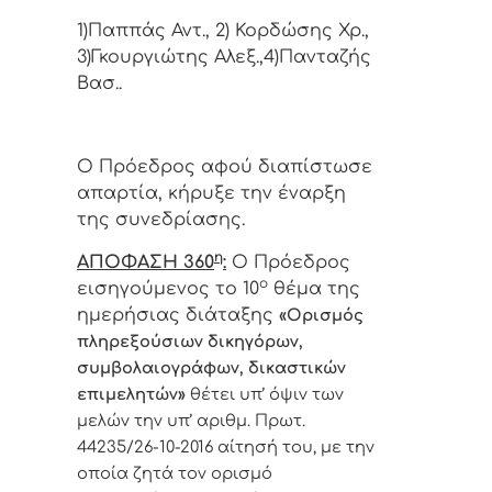
1)Παππάς Αντ., 2) Κορδώσης Χρ.,
3)Γκουργιώτης Αλεξ.,4)Πανταζής
Βασ..
Ο Πρόεδρος αφού διαπίστωσε
απαρτία, κήρυξε την έναρξη
της συνεδρίασης.
η
ΑΠΟΦΑΣΗ 360
:
Ο Πρόεδρος
ο
εισηγούμενος το 10
θέμα της
ημερήσιας διάταξης
«Ορισμός
πληρεξούσιων δικηγόρων,
συμβολαιογράφων, δικαστικών
επιμελητών»
θέτει υπ’ όψιν των
μελών την υπ’ αριθμ. Πρωτ.
44235/26-10-2016 αίτησή του, με την
οποία ζητά τον ορισμό