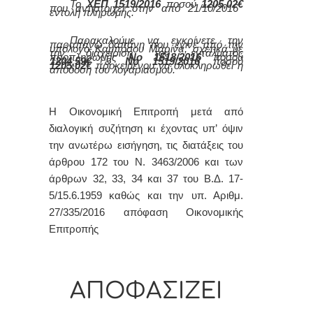
Το
ΧΕΠ 1519/2016
ποσού
1205,02€
που αντιστοιχεί στην από 21/10/2016
εντολή πληρωμής.
Παρακαλούμε να εγκρίνετε την
παραπάνω δαπάνη που έγινε από την
υπόλογο Καμπόσου Μαρίνα, σχετικά με
την διαχείριση του εντάλματος
προπληρωμής
Νο 1518/2016
ποσού
1204,59€
&
Νο 1519/2016
ποσού
1205,02€
προκειμένου να ολοκληρωθεί η
απόδοση του λογαριασμού.
Η Οικονομική Επιτροπή μετά από
διαλογική συζήτηση κι έχοντας υπ’ όψιν
την ανωτέρω εισήγηση, τις διατάξεις του
άρθρου 172 του Ν. 3463/2006 και των
άρθρων 32, 33, 34 και 37 του Β.Δ. 17-
5/15.6.1959 καθώς και την υπ. Αριθμ.
27/335/2016 απόφαση Οικονομικής
Επιτροπής
ΑΠΟΦΑΣΙΖΕΙ