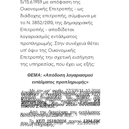
5/15.6.1959 με απόφαση της
Οικονομικής Επιτροπής - ως
διάδοχης επιτροπής, σύμφωνα με
το Ν. 3852/2010, της Δημαρχιακής
Επιτροπής - αποδίδεται
λογαριασμός εντάλματος
προπληρωμής. Στην συνέχεια θέτει
υπ’ όψιν της Οικονομικής
Επιτροπής την σχετική εισήγηση
της υπηρεσίας, που έχει ως εξής:
ΘΕΜΑ: «Απόδοση λογαριασμού
εντάλματος προπληρωμής»
Με την υπ’ αριθμ. 27/335/11-10-2016
Απόφαση της Οικονομικής Επιτροπής
εκδόθηκε το ένταλμα προπληρωμής ΧΕΠ
1518/16 & 1519/16 επ’ ονόματι της
μόνιμου υπαλλήλου του Δήμου μας
Καμπόσου Μαρίνας, προκειμένου να
διαχειριστεί την πίστωση με
ΚΑ
20/7325.0006
και τίτλο
«Επέκταση
Δημοτικού Φωτισμού 2016»
συνολικού
ποσού 2.409,61€.
Από την διαχείριση του εντάλματος
προπληρωμής πληρώθηκε η παρακάτω
δαπάνη στην ΔΕΔΔΗΕ Α.Ε.:
Το
ΧΕΠ 1518/2016
ποσού
1204,59€
που αντιστοιχεί στην από 21/10/2016
εντολή πληρωμής.