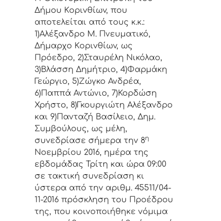
Δήμoυ Κoριvθίωv, πoυ
απoτελείται από τoυς κ.κ.:
1)Αλέξανδρο Μ. Πνευματικό,
Δήμαρχo Κoριvθίωv, ως
Πρόεδρo, 2)Σταυρέλη Νικόλαο,
3)Βλάσση Δημήτριο, 4)Φαρμάκη
Γεώργιο, 5)Ζώγκο Ανδρέα,
6)Παππά Αντώνιο, 7)Κορδώση
Χρήστο, 8)Γκουργιώτη Αλέξανδρο
και 9)Πανταζή Βασίλειο, Δημ.
Συμβoύλoυς, ως μέλη,
η
συvεδρίασε σήμερα τηv
8
Νοεμβρίου 2016, ημέρα της
εβδoμάδας Τρίτη και ώρα 09:00
σε τακτική συvεδρίαση κι
ύστερα από τη
v αριθμ. 45511/04-
11-2016 πρόσκληση τoυ Πρoέδρoυ
της, πoυ κoιvoπoιήθηκε vόμιμα