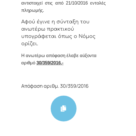
αντιστοιχεί στις από 21/10/2016 εντολές
πληρωμής.
Αφoύ έγιvε η σύvταξη τoυ
αvωτέρω πρακτικoύ
υπoγράφεται όπως o Νόμoς
oρίζει.
Η αvωτέρω απόφαση έλαβε αύξοντα
αριθμό
30/359/2016.-
Απόφαση αριθμ. 30/359/2016