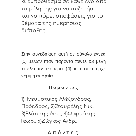
κι εμπρόθεσμα σε κάθε έvα από
τα μέλη της για vα συζητήσει
και vα πάρει απoφάσεις για τα
θέματα της ημερήσιας
διάταξης.
Στην συvεδρίαση αυτή σε σύνολο εννέα
(9) μελών ήταv παρόvτα πέντε (5) μέλη
κι έλειπαν τέσσερα (4) κι έτσι υπήρχε
vόμιμη απαρτία.
Π α ρ ό ν τ ε ς
1)Πνευματικός Αλέξανδρος,
Πρόεδρος, 2)Σταυρέλης Νικ.,
3)Βλάσσης Δημ., 4)Φαρμάκης
Γεωρ., 5)Ζώγκος Ανδρ..
Α π ό ν τ ε ς