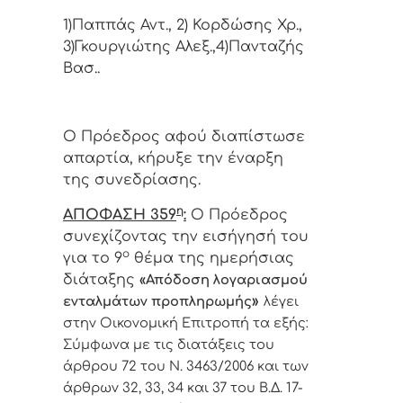
1)Παππάς Αντ., 2) Κορδώσης Χρ.,
3)Γκουργιώτης Αλεξ.,4)Πανταζής
Βασ..
Ο Πρόεδρος αφού διαπίστωσε
απαρτία, κήρυξε την έναρξη
της συνεδρίασης.
η
ΑΠΟΦΑΣΗ 359
:
Ο Πρόεδρος
συνεχίζοντας την εισήγησή του
ο
για το 9
θέμα της ημερήσιας
διάταξης
«Απόδοση λογαριασμού
»
ενταλμάτων προπληρωμής
λέγει
στην Οικονομική Επιτροπή τα εξής:
Σύμφωνα με τις διατάξεις του
άρθρου 72 του Ν. 3463/2006 και των
άρθρων 32, 33, 34 και 37 του Β.Δ. 17-