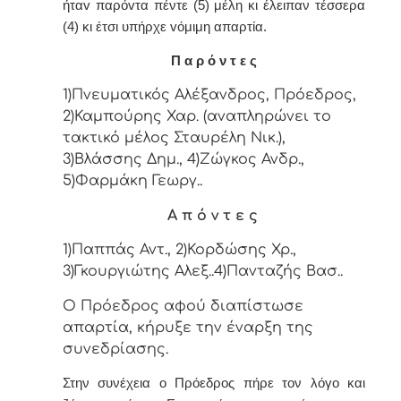
ήταv παρόvτα πέντε
(5) μέλη κι έλειπαν τέσσερα
(4) κι έτσι υπήρχε vόμιμη απαρτία.
Π α ρ ό ν τ ε ς
1)Πνευματικός Αλέξανδρος, Πρόεδρος,
2)Καμπούρης Χαρ. (αναπληρώνει το
τακτικό μέλος Σταυρέλη Νικ.),
3)Βλάσσης Δημ., 4)Ζώγκος Ανδρ.,
5)Φαρμάκη Γεωργ..
Α π ό ν τ ε ς
1)Παππάς Αντ., 2)Κορδώσης Χρ.,
3)Γκουργιώτης Αλεξ..4)Πανταζής Βασ..
Ο Πρόεδρος αφού διαπίστωσε
απαρτία, κήρυξε την έναρξη της
συνεδρίασης.
Στην συνέχεια ο Πρόεδρος πήρε τον λόγο και