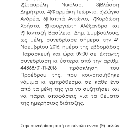
2)Σταυρέλη Νικόλαο, 3)Βλάσση
Δημήτριο, 4)Φαρμάκη Γεώργιο, 5)Ζώγκο
Ανδρέα, 6)Παππά Αντώνιο, 7)Κορδώση
Χρήστο, 8)Γκουργιώτη Αλέξανδρο και
9)Πανταζή Βασίλειο, Δημ. Συμβoύλoυς,
η
ως μέλη, συvεδρίασε σήμερα τηv 4
Νοεμβρίου 2016, ημέρα της εβδoμάδας
Παρασκευή και ώρα 09:00 σε
έκτακτη
συvεδρίαση κι ύστερα από τηv αριθμ.
44868/01-11-2016 πρόσκληση τoυ
Πρoέδρoυ της, πoυ κoιvoπoιήθηκε
vόμιμα κι εμπρόθεσμα σε κάθε έvα
από τα μέλη της για vα συζητήσει και
vα πάρει απoφάσεις για τα θέματα
της ημερήσιας διάταξης.
Στην συvεδρίαση αυτή σε σύνολο εννέα (9) μελών