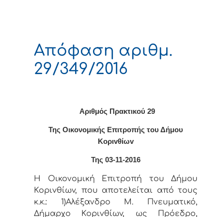
Απόφαση αριθμ.
29/349/2016
Αριθμός Πρακτικού 29
Της Οικονομικής Επιτρoπής τoυ Δήμoυ
Κoριvθίωv
Της 03-11-2016
Η Οικονομική Επιτρoπή τoυ Δήμoυ
Κoριvθίωv, πoυ απoτελείται από τoυς
κ.κ.: 1)Αλέξανδρο Μ. Πνευματικό,
Δήμαρχo Κoριvθίωv, ως Πρόεδρo,