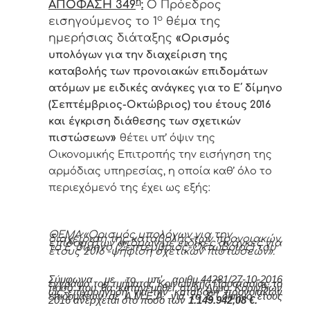
η
ΑΠΟΦΑΣΗ 349
:
Ο Πρόεδρος
ο
εισηγούμενος το 1
θέμα της
ημερήσιας διάταξης
«
Ορισμός
υπολόγων για την διαχείριση της
καταβολής των προνοιακών επιδομάτων
ατόμων με ειδικές ανάγκες για το Ε΄ δίμηνο
(Σεπτέμβριος-Οκτώβριος) του έτους 2016
και έγκριση διάθεσης των σχετικών
»
πιστώσεων
θέτει υπ’ όψιν της
Οικονομικής Επιτροπής την εισήγηση της
αρμόδιας υπηρεσίας, η οποία καθ’ όλο το
περιεχόμενό της έχει ως εξής:
ΘΕΜΑ:«
Ορισμός υπολόγων για την
διαχείριση της καταβολής των προνοιακών
επιδομάτων ατόμων με ειδικές ανάγκες για
το Ε΄ δίμηνο (Σεπτέμβριος-Οκτώβριος) του
έτους 2016 -ψήφιση σχετικών πιστώσεων».
Σύμφωνα με το υπ’ αριθμ.44281/27-10-2016
έγγραφο του τμήματος Κοινωνικής Προστασίας το
ποσό που θα κατανεμηθεί στον Δήμο Κορινθίων
ως επιχορήγηση για την καταβολή προνοιακών
επιδομάτων σε Α.Μ.Ε.Α. για το Ε΄ δίμηνο έτους
2016 ανέρχεται στο ποσό των
1.149.942,08 €.