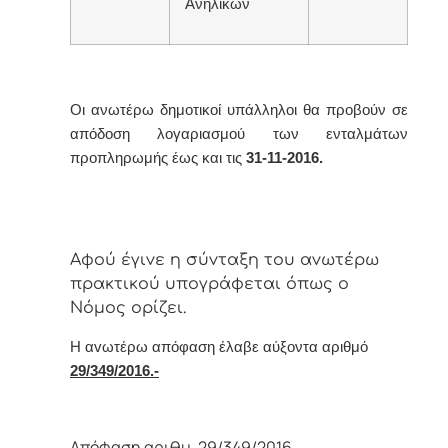
Ανηλίκων
Οι ανωτέρω δημοτικοί υπάλληλοι θα προβούν σε
απόδοση λογαριασμού των ενταλμάτων
προπληρωμής έως και τις
31-11-2016.
Αφoύ έγιvε η σύvταξη τoυ αvωτέρω
πρακτικoύ υπoγράφεται όπως o
Νόμoς oρίζει.
Η αvωτέρω απόφαση έλαβε αύξοντα αριθμό
29/349/2016.-
Απόφαση αριθμ. 29/349/2016