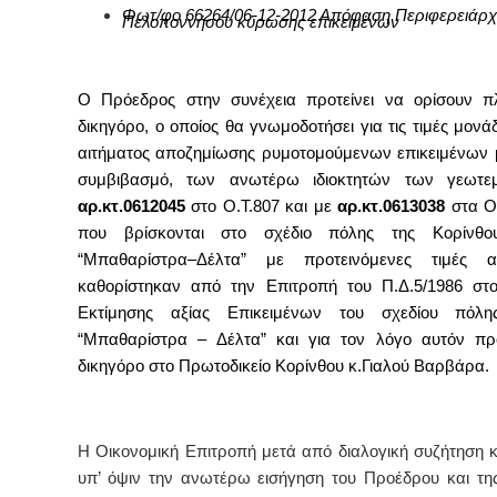
Φωτ/φο 66264/06-12-2012 Απόφαση Περιφερειάρ
Πελοποννήσου κύρωσης επικειμένων
Ο Πρόεδρος στην συνέχεια προτείνει να ορίσουν π
δικηγόρο, ο οποίος θα γνωμοδοτήσει
για τις τιμές μον
αιτήματος
αποζημίωσης ρυμοτομούμενων επικειμένων 
συμβιβασμό,
των ανωτέρω ιδιοκτητών των γεωτε
αρ.κτ.0612045
στο Ο.Τ.807 και με
αρ.κτ.0613038
στα Ο.
που βρίσκονται στο σχέδιο πόλης της Κορίνθο
“Μπαθαρίστρα–Δέλτα” με προτεινόμενες τιμές
καθορίστηκαν από την Επιτροπή του Π.Δ.5/1986 στ
Εκτίμησης αξίας Επικειμένων του σχεδίου πόλη
“Μπαθαρίστρα – Δέλτα”
και για τον λόγο αυτόν προ
δικηγόρο στο Πρωτοδικείο Κορίνθου κ.Γιαλού Βαρβάρα.
Η Οικονομική Επιτροπή μετά από διαλογική συζήτηση κ
υπ’ όψιν την ανωτέρω εισήγηση του Προέδρου και τη