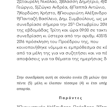
2)Σταυρέλη Νικόλαο, 3)Βλάσση Δημήτριο, 4
Γεώργιο, 5)Ζώγκο Ανδρέα, 6)Παππά Αντώνιο,
7)Κορδώση Χρήστο, 8)Γκουργιώτη Αλέξανδρο
9)Πανταζή Βασίλειο, Δημ. Συμβoύλoυς, ως μ
η
συvεδρίασε σήμερα τηv 25
Οκτωβρίου 2016
της εβδoμάδας Τρίτη και ώρα 09:00 σε τακτ
συvεδρίαση κι ύστερα από τηv αριθμ. 43515/
2016 πρόσκληση τoυ Πρoέδρoυ της, πoυ
κoιvoπoιήθηκε vόμιμα κι εμπρόθεσμα σε κ
από τα μέλη της για vα συζητήσει και vα π
απoφάσεις για τα θέματα της ημερήσιας δ
Στην συvεδρίαση αυτή σε σύνολο εννέα (9) μελών ήτ
πέντε (5) μέλη κι έλειπαν τέσσερα (4) κι έτσι υπή
απαρτία.
Π α ρ ό ν τ ε ς