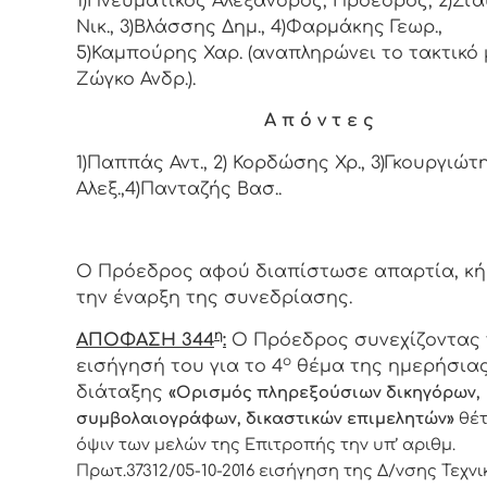
1)Πνευματικός Αλέξανδρος, Πρόεδρος, 2)Στ
Νικ., 3)Βλάσσης Δημ., 4)Φαρμάκης Γεωρ.,
5)Καμπούρης Χαρ. (αναπληρώνει το τακτικό
Ζώγκο Ανδρ.).
Α π ό ν τ ε ς
1)Παππάς Αντ., 2) Κορδώσης Χρ., 3)Γκουργιώτ
Αλεξ.,4)Πανταζής Βασ..
Ο Πρόεδρος αφού διαπίστωσε απαρτία, κ
την έναρξη της συνεδρίασης.
η
ΑΠΟΦΑΣΗ 344
:
Ο Πρόεδρος συνεχίζοντας 
ο
εισήγησή του για το 4
θέμα της ημερήσια
διάταξης
«Ορισμός πληρεξούσιων δικηγόρων,
συμβολαιογράφων, δικαστικών επιμελητών»
θέτ
όψιν των μελών της Επιτροπής την υπ’ αριθμ.
Πρωτ.37312/05-10-2016 εισήγηση της Δ/νσης Τεχν