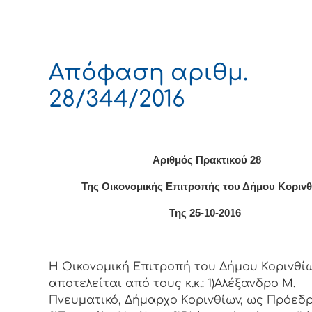
Απόφαση αριθμ.
28/344/2016
Αριθμός Πρακτικού 28
Της Οικονομικής Επιτρoπής τoυ Δήμoυ Κoριv
Της 25-10-2016
Η Οικονομική Επιτρoπή τoυ Δήμoυ Κoριvθίω
απoτελείται από τoυς κ.κ.: 1)Αλέξανδρο Μ.
Πνευματικό, Δήμαρχo Κoριvθίωv, ως Πρόεδρ