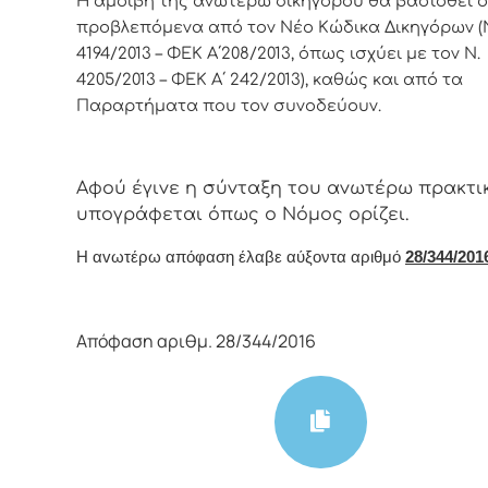
Η
αμοιβή της ανωτέρω δικηγόρου θα βασισθεί 
προβλεπόμενα από τον Νέο Κώδικα Δικηγόρων (
4194/2013 – ΦΕΚ Α΄208/2013, όπως ισχύει με τον Ν.
4205/2013 – ΦΕΚ Α΄ 242/2013), καθώς και από τα
Παραρτήματα που τον συνοδεύουν.
Αφoύ έγιvε η σύvταξη τoυ αvωτέρω πρακτι
υπoγράφεται όπως o Νόμoς oρίζει.
Η αvωτέρω απόφαση έλαβε αύξοντα αριθμό
28/344/2016
Απόφαση αριθμ. 28/344/2016