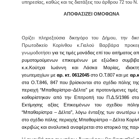
υπηρεσίας, καθώς και τις διατάξεις του
άρθρου 72 του Ν.
ΑΠΟΦΑΣΙΖΕΙ ΟΜΟΦΩΝΑ
Ορίζει πληρεξούσια δικηγόρο του Δήμου, την δικ
Πρωτοδικείο Κορίνθου κ.Γιαλού Βαρβάρα
προκε
γνωμοδοτήσει
για
τις τιμές μονάδας
επί του αιτήματος
απ
ρυμοτομούμενων επικειμένων με εξώδικο συμβι
κ.κ.
Κούτχια Ιωάννη και Λάσκα Μαρίας,
ιδιοκτ
γεωτεμαχίων με
αρ. κτ. 0612045
στο Ο.Τ.807 και με
αρ.κ
στα Ο.Τ.846, 847 που βρίσκονται στο σχέδιο πόλης τη
περιοχή “Μπαθαρίστρα–Δέλτα” με προτεινόμενες τιμέ
καθορίστηκαν από την Επιτροπή του Π.Δ.5/1986 στ
Εκτίμησης αξίας Επικειμένων του σχεδίου πόλη
“Μπαθαρίστρα – Δέλτα”,
λόγω ένταξης των ανωτέρω ι
στο σχέδιο πόλης περιοχής Μπαθαρίστρα – Δέλτα Κορίν
ακριβώς και αναλυτικά αναφέρεται στο ιστορικό της παρ