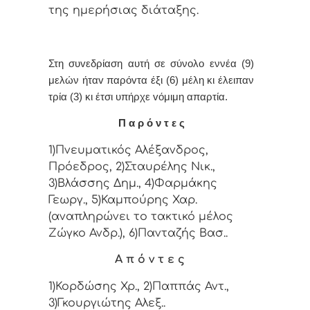
της ημερήσιας διάταξης.
Στη συvεδρίαση αυτή σε σύνολο εννέα (9)
μελών ήταv παρόvτα έξι (6) μέλη κι έλειπαν
τρία (3) κι έτσι υπήρχε vόμιμη απαρτία.
Π α ρ ό ν τ ε ς
1)Πνευματικός Αλέξανδρος,
Πρόεδρος, 2)Σταυρέλης Νικ.,
3)Βλάσσης Δημ., 4)Φαρμάκης
Γεωργ., 5)Καμπούρης Χαρ.
(αναπληρώνει το τακτικό μέλος
Ζώγκο Ανδρ.), 6)Πανταζής Βασ..
Α π ό ν τ ε ς
1)Κορδώσης Χρ., 2)Παππάς Αντ.,
3)Γκουργιώτης Αλεξ..