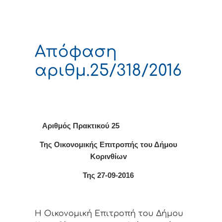
Απόφαση
αριθμ.25/318/2016
Αριθμός Πρακτικού 25
Της Οικονομικής Επιτρoπής τoυ Δήμoυ
Κoριvθίωv
Της 27-09-2016
Η Οικονομική Επιτρoπή τoυ Δήμoυ