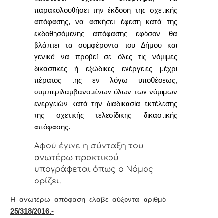
παρακολουθήσει την έκδοση της σχετικής
απόφασης, να ασκήσει έφεση κατά της
εκδοθησόμενης απόφασης εφόσον θα
βλάπτει τα συμφέροντα του Δήμου και
γενικά να προβεί σε όλες τις νόμιμες
δικαστικές ή εξώδικες ενέργειες μέχρι
πέρατος της εν λόγω υποθέσεως,
συμπεριλαμβανομένων όλων των νόμιμων
ενεργειών κατά την διαδικασία εκτέλεσης
της σχετικής τελεσίδικης δικαστικής
απόφασης.
Αφoύ έγιvε η σύvταξη τoυ
αvωτέρω πρακτικoύ
υπoγράφεται όπως o Νόμoς
oρίζει.
Η αvωτέρω απόφαση έλαβε αύξοντα αριθμό
25/318/2016.-