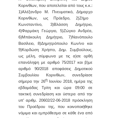
Κ
o
ρι
v
θίω
v
, π
o
υ απ
o
τελείται από τ
o
υς κ.κ.:
1)Αλέξανδρο Μ. Πνευματικό, Δήμαρχ
o
Κ
o
ρι
v
θίω
v
, ως Πρόεδρ
o
, 2)Ζήμο
Κωνσταντίνο, 3)Βλάσση Δημήτριο,
4)Φαρμάκη Γεώργιο, 5)Ζώγκο Ανδρέα,
6)Μπάκουλη Δημήτριο, 7)Νανόπουλο
Βασίλειο, 8)Δημητρόπουλο Κων/νο και
9)Κορδώση Χρήστο, Δημ. Συμβoύλoυς,
ως μέλη, σύμφωνα με τις α)σε ορθή
επανάληψη με αριθμό 75/2017 και β)με
αριθμό 90/2018 αποφάσεις Δημοτικού
Συμβουλίου Κορινθίων, συvεδρίασε
η
σήμερα τηv 26
Ιουνίου 2018, ημέρα της
εβδoμάδας Τρίτη και ώρα 09:00 σε
τακτική
συvεδρίαση και ύστερα από τηv
υπ’ αριθμ. 20602/22-06-2018 πρόσκληση
τoυ Πρoέδρoυ της, πoυ κoιvoπoιήθηκε
vόμιμα και εμπρόθεσμα σε κάθε έvα από