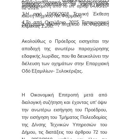
2.Η υπ’ αριθμ.4920/31-12-2015
συμβολαιογραφική πράξη παραχώρησης
τμήματος οικοπέδου σε κοινή χρήση
συνοδευόμενη από το υπ’ αριθμ 64,65/10-
02-2016.
3.Η από 10/05/2018 Τεχνική Έκθεση
ιδιώτη Μηχ/κού Νκ.Φαρμάκη.
4.Το από Οκτώβριο 2015 Τοπογραφικό
Διάγραμμα ιδιώτη Μηχ/κού Νκ.Φαρμάκη
κλίμακας 1:200.
Ακολούθως ο Πρόεδρος εισηγείται την
αποδοχή της ανωτέρω παραχώρησης
εδαφικής λωρίδας, που θα διευκολύνει την
διέλευση των οχημάτων στην Επαρχιακή
Οδό Εξαμιλίων- Ξυλοκέριζας.
Η Οικονομική Επιτροπή μετά από
διαλογική συζήτηση και έχοντας υπ’ όψιν
την ανωτέρω εισήγηση του Προέδρου,
την εισήγηση του Τμήματος Πολεοδομίας
της Δ/νσης Τεχνικών Υπηρεσιών του
Δήμου, τις διατάξεις του άρθρου 72 του