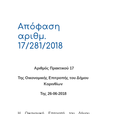
Απόφαση
αριθμ.
17/281/2018
Αριθμός Πρακτικού 17
Της Οικονομικής Επιτρoπής τoυ Δήμoυ
Κoριvθίωv
Της 26-06-2018
Η Οικονομική Επιτρ
o
πή τ
o
υ Δήμ
o
υ