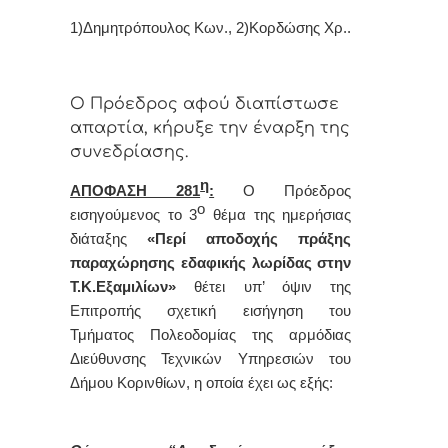
1)Δημητρόπουλος Κων., 2)Κορδώσης Χρ..
Ο Πρόεδρος αφού διαπίστωσε
απαρτία, κήρυξε την έναρξη της
συνεδρίασης.
η
ΑΠΟΦΑΣΗ 281
:
Ο Πρόεδρος
ο
εισηγούμενος το 3
θέμα
της ημερήσιας
διάταξης
«Περί αποδοχής πράξης
παραχώρησης εδαφικής λωρίδας στην
Τ.Κ.Εξαμιλίων»
θέτει υπ’ όψιν της
Επιτροπής σχετική εισήγηση του
Τμήματος Πολεοδομίας της αρμόδιας
Διεύθυνσης Τεχνικών Υπηρεσιών του
Δήμου Κορινθίων,
η οποία έχει ως εξής: