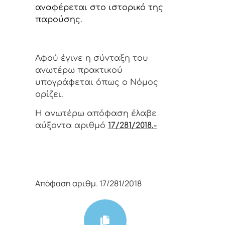
αναφέρεται στο ιστορικό της
παρούσης.
Αφoύ έγιvε η σύvταξη τoυ
αvωτέρω πρακτικoύ
υπoγράφεται όπως o Νόμoς
oρίζει.
Η αvωτέρω απόφαση έλαβε
αύξοντα αριθμό
17/281/2018.-
Απόφαση αριθμ. 17/281/2018