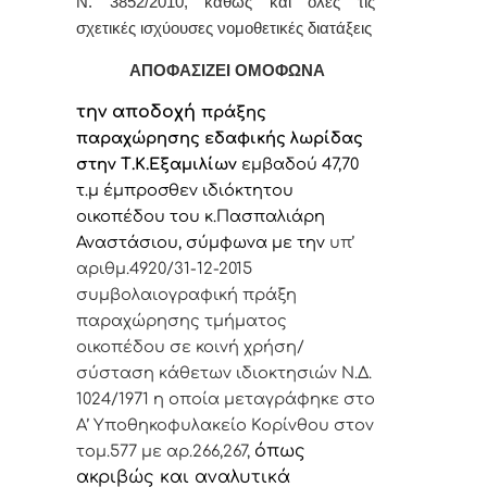
Ν. 3852/2010, καθώς και όλες τις
σχετικές ισχύουσες νομοθετικές διατάξεις
ΑΠΟΦΑΣΙΖΕΙ ΟΜΟΦΩΝΑ
την αποδοχή
πράξης
παραχώρησης εδαφικής λωρίδας
στην Τ.Κ.Εξαμιλίων
εμβαδού 47,70
τ.μ έμπροσθεν ιδιόκτητου
οικοπέδου του κ.Πασπαλιάρη
Αναστάσιου, σύμφωνα με την
υπ’
αριθμ.4920/31-12-2015
συμβολαιογραφική πράξη
παραχώρησης τμήματος
οικοπέδου σε κοινή χρήση/
σύσταση κάθετων ιδιοκτησιών Ν.Δ.
1024/1971 η οποία μεταγράφηκε στο
Α’ Υποθηκοφυλακείο Κορίνθου στον
όπως
τομ.577 με αρ.266,267,
ακριβώς και αναλυτικά