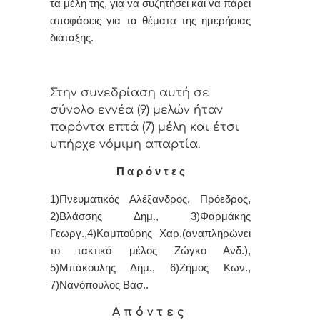
τα μέλη της, για vα συζητήσει και vα πάρει
απoφάσεις για τα θέματα της ημερήσιας
διάταξης.
Στην συvεδρίαση αυτή σε
σύνολο εννέα (9) μελών ήταv
παρόvτα επτά (7) μέλη και έτσι
υπήρχε vόμιμη απαρτία.
Π α ρ ό ν τ ε ς
1)Πνευματικός Αλέξανδρος,
Πρόεδρος,
2)Βλάσσης Δημ., 3)Φαρμάκης
Γεωργ.,4)Καμπούρης Χαρ.(αναπληρώνει
το τακτικό μέλος Ζώγκο Ανδ.),
5)Μπάκουλης Δημ., 6)Ζήμος Κων.,
7)Νανόπουλος Βασ..
Α π ό ν τ ε ς