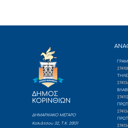
ΑΝΑ
ΓΡΑ
27410
ΤΗΛΕ
27413
ΒΛΑΒ
ΔΗΜΟΣ
27411
ΚΟΡΙΝΘΙΩΝ
ΠΡΩΤ
27413
ΔΗΜΑΡΧΙΑΚΟ ΜΕΓΑΡΟ
ΠΡΩΤ
Κολιάτσου 32, Τ.Κ. 20131
27413