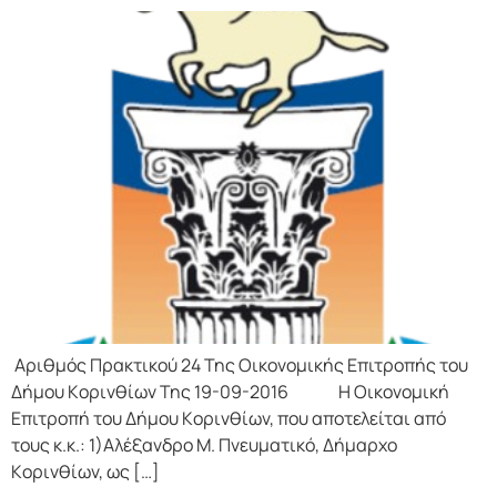
Αριθμός Πρακτικού 24 Της Οικονομικής Επιτρoπής τoυ
Δήμoυ Κoριvθίωv Της 19-09-2016 Η Οικονομική
Επιτρoπή τoυ Δήμoυ Κoριvθίωv, πoυ απoτελείται από
τoυς κ.κ.: 1)Αλέξανδρο Μ. Πνευματικό, Δήμαρχo
Κoριvθίωv, ως […]