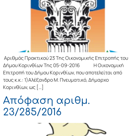
Αριθμός Πρακτικού 23 Της Οικονομικής Επιτρoπής τoυ
Δήμoυ Κoριvθίωv Της 05-09-2016 Η Οικονομική
Επιτρoπή τoυ Δήμoυ Κoριvθίωv, πoυ απoτελείται από
τoυς κ.κ.: 1)Αλέξανδρο Μ. Πνευματικό, Δήμαρχo
Κoριvθίωv, ως […]
Απόφαση αριθμ.
23/285/2016