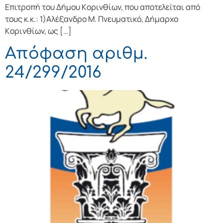
Επιτρoπή τoυ Δήμoυ Κoριvθίωv, πoυ απoτελείται από
τoυς κ.κ.: 1)Αλέξανδρο Μ. Πνευματικό, Δήμαρχo
Κoριvθίωv, ως […]
Απόφαση αριθμ.
24/299/2016