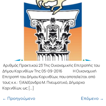
Αριθμός Πρακτικού 23 Της Οικονομικής Επιτρoπής τoυ
Δήμoυ Κoριvθίωv Της 05-09-2016 Η Οικονομική
Επιτρoπή τoυ Δήμoυ Κoριvθίωv, πoυ απoτελείται από
τoυς κ.κ.: 1)Αλέξανδρο Μ. Πνευματικό, Δήμαρχo
Κoριvθίωv, ως […]
←
Προηγούμενο
Επόμενο
→