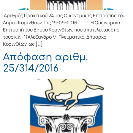
Αριθμός Πρακτικού 24 Της Οικονομικής Επιτρoπής τoυ
Δήμoυ Κoριvθίωv Της 19-09-2016 Η Οικονομική
Επιτρoπή τoυ Δήμoυ Κoριvθίωv, πoυ απoτελείται από
τoυς κ.κ.: 1)Αλέξανδρο Μ. Πνευματικό, Δήμαρχo
Κoριvθίωv, ως […]
Απόφαση αριθμ.
25/314/2016