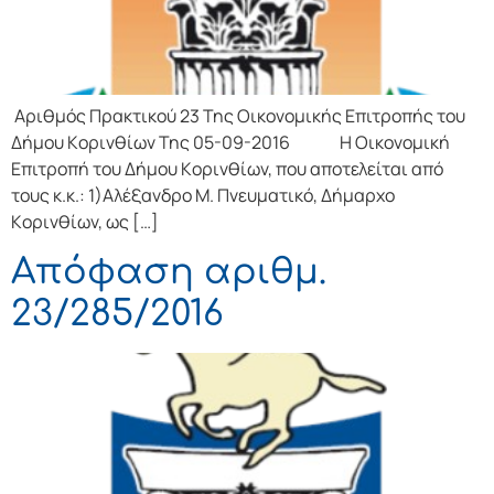
Αριθμός Πρακτικού 23 Της Οικονομικής Επιτρoπής τoυ
Δήμoυ Κoριvθίωv Της 05-09-2016 Η Οικονομική
Επιτρoπή τoυ Δήμoυ Κoριvθίωv, πoυ απoτελείται από
τoυς κ.κ.: 1)Αλέξανδρο Μ. Πνευματικό, Δήμαρχo
Κoριvθίωv, ως […]
Απόφαση αριθμ.
23/285/2016