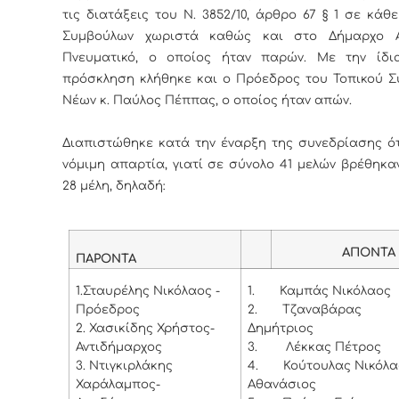
τις διατάξεις του Ν. 3852/10, άρθρο 67 § 1 σε κάθ
Συμβούλων χωριστά καθώς και στο Δήμαρχο Α
Πνευματικό, ο οποίος ήταν παρών. Με την ίδια
πρόσκληση κλήθηκε και ο Πρόεδρος του Τοπικού Σ
Νέων κ. Παύλος Πέππας, ο οποίος ήταν απών.
Διαπιστώθηκε κατά την έναρξη της συνεδρίασης ότ
νόμιμη απαρτία, γιατί σε σύνολο 41 μελών βρέθηκ
28 μέλη, δηλαδή:
ΑΠΟΝΤΑ
ΠΑΡΟΝΤΑ
1.
Σταυρέλης Νικόλαος -
1.
Καμπάς Νικόλαος
Πρόεδρος
2.
Τζαναβάρας
2.
Χασικίδης Χρήστος-
Δημήτριος
Αντιδήμαρχος
3.
Λέκκας Πέτρος
3.
Ντιγκιρλάκης
4.
Κούτουλας Νικόλα
Χαράλαμπος-
Αθανάσιος