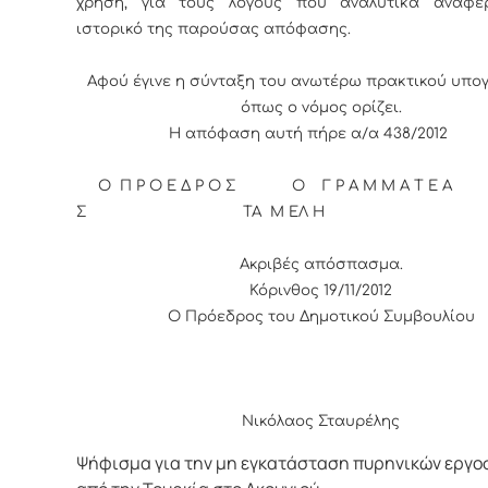
χρήση, για τους λόγους που αναλυτικά αναφέ
ιστορικό της παρούσας απόφασης.
Αφού έγινε η σύνταξη του ανωτέρω πρακτικού υπο
όπως ο νόμος ορίζει.
Η απόφαση αυτή πήρε α/α 438/2012
Ο Π Ρ Ο Ε Δ Ρ Ο Σ Ο Γ Ρ Α Μ Μ Α Τ Ε Α
Σ ΤΑ Μ ΕΛ Η
Ακριβές απόσπασμα.
Κόρινθος 19/11/2012
Ο Πρόεδρος του Δημοτικού Συμβουλίου
Νικόλαος Σταυρέλης
Ψήφισμα για την μη εγκατάσταση πυρηνικών εργ