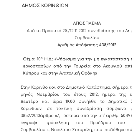
ΔΗΜΟΣ ΚΟΡΙΝΘΙΩΝ
ΑΠΟΣΠΑΣΜΑ
Από το Πρακτικό 25./12.11.2012 συνεδρίασης του Δη
Συμβουλίου
Αριθμός Απόφασης 438/2012
ο
Θέμα: 10
Η.Δ.: «Ψήφισμα για την μη εγκατάσταση
εργοστασίων από την Τουρκία στο Ακουγιού απέ
Κύπρου και στην Ανατολική Θράκη»
Στην Κόρινθο και στο Δημοτικό Κατάστημα, σήμερα 
μηνός
Νοεμβρίου
του έτους
2012,
ημέρα της ε
Δευτέρα
και ώρα
19:00
συνήλθε το Δημοτικό Σ
Κορινθίων, σε τακτική συνεδρίαση σύμφωνα 
,
3852/2010
άρθρο 67
ύστερα από την υπ΄ αριθμ.
50498
έγγραφη πρόσκληση του Προέδρου του Δ
Συμβουλίου κ. Νικολάου Σταυρέλη, που επιδόθηκε 