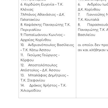
6.
Κορδώση Ευγενία – Τ.Κ.
6.
Ανδρέου Ιωά
Κλένιας
Δ.Κ. Κορίνθου
7.
Μπάνος Αθανάσιος – Δ.Κ.
7.
Γιαννούλης 
Γαλατακίου
Τ.Κ. Κουταλά
8.
Καψάσκης Παναγιώτης Τ.Κ.
8.
Παρασκευά
Περιγιαλίου
Παναγιώτης Τ.Κ. 
9.
Παπαϊωάννου Κων/νος –
Βασιλείου
Αρχαίας Κορίνθου
10.
Ανδριανόπουλος Βασίλειος
οι οποίοι δεν πρ
– Τ.Κ. Κάτω Άσσου
αν και κλήθηκαν 
11.
Γκούμας Γεώργιος -
Κόρφου
12.
Αποστολόπουλος
Απόστολος – Δ.Κ. Άσσου
13.
Μπαλάφας Δημήτριος –
Τ.Κ. Στεφανίου
14.
Δράκος Χρήστος – Τ.Κ.
Χιλιομοδίου