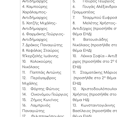
Αντιδήμαρχος
5.
Πούρος Γεώργιος
4.
Καμπούρης
6.
Γουγάς Αλέξανδρος
Χαράλαμπος-
Γραμματέας
Αντιδήμαρχος
7.
Τσαρμπού Ευφροσ
5.
Χατζής Μιχάλης-
8.
Μελέτης Χρήστος-
Αντιδήμαρχος
Αντιδ/ρχος (προσήλθε σ
6.
Φαρμάκης Γεώργιος-
θέμα ΕΗΔ)
Αντιδήμαρχος
9.
Βατουσιάδης
7.
Δράκος Παναγιώτης
Νικόλαος (προσήλθε στ
8.
Κεφάλας Σταύρος
θέμα ΕΗΔ)
9.
Γκερζελής Ιωάννης
10.
Λέκκα Σοφία – Αντι
ο
10.
Κολοκούρης
ρχος (προσήλθε στο 2
Νικόλαος
ΕΗΔ)
11.
Παππάς Αντώνης
11.
Σταματάκης Μάριο
ο
12.
Περόγαμβρος
(προσήλθε στο 2
θέμα
Μιχάλης
ΕΗΔ)
13.
Φόρτης Φώτιος
12.
Χριστοδουλόπουλο
14.
Οικονόμου Γεώργιος
Χρήστος (προσήλθε στο
15.
Ζήμος Κων/νος
θέμα ΗΔ)
16.
Λαμπρινός
13.
Κωνσταντογιάννης
Παναγιώτης
Βασίλειος (προσήλθε στ
17.
Φιλιππακόπουλος
θέμα ΕΗΔ)