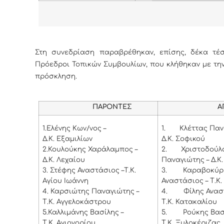
Στη συνεδρίαση παραβρέθηκαν, επίσης, δέκα τέσσ
Πρόεδροι Τοπικών Συμβουλίων, που κλήθηκαν με τη
πρόσκληση.
ΠΑΡΟΝΤΕΣ
ΑΠΟΝ
1.
Ελένης Κων/νος –
1.
Κλέττας Παν
Δ.Κ. Εξαμιλίων
Δ.Κ. Σοφικού
2.
Κουλούκης Χαράλαμπος –
2.
Χριστοδούλ
Δ.Κ. Λεχαίου
Παναγιώτης – Δ.Κ.
3.
Στέφης Αναστάσιος –Τ.Κ.
3.
Καραβοκύρ
Αγίου Ιωάννη
Αναστάσιος – Τ.Κ
4.
Καρσιώτης Παναγιώτης –
4.
Φίλης Ανασ
Τ.Κ. Αγγελοκάστρου
Τ.Κ. Κατακαλίου
5.
Καλλιμάνης Βασίλης –
5.
Ρούκης Βασί
Τ.Κ. Αγιονορίου
Τ.Κ. Ξυλοκέριζας