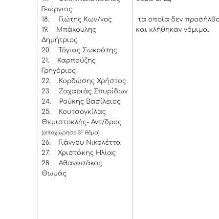
Γεώργιος
18.
Γιώτης Κων/νος
τα οποία δεν προσήλθα
19.
Μπάκουλης
και κλήθηκαν νόμιμα.
Δημήτριος
20.
Τόγιας Σωκράτης
21.
Καρπούζης
Γρηγόριος
22.
Κορδώσης Χρήστος
23.
Ζαχαριάς Σπυρίδων
24.
Ρούκης Βασίλειος
25.
Κουτσογκίλας
Θεμιστοκλής- Αντ/δρος
ο
(αποχώρησε 3
θέμα)
26.
Γιάννου Νικολέττα
27.
Χριστάκης Ηλίας
28.
Αθανασάκος
Θωμάς