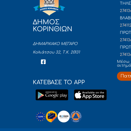
ΤΗΛΕ
27413
ΒΛΑΒ
ΔΗΜΟΣ
27411
ΚΟΡΙΝΘΙΩΝ
ΠΡΩΤ
27413
ΔΗΜΑΡΧΙΑΚΟ ΜΕΓΑΡΟ
ΠΡΩΤ
Κολιάτσου 32, Τ.Κ. 20131
27413
Mέσω 
αιτημ
Πατ
ΚΑΤΕΒΑΣΕ ΤΟ APP