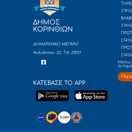
ΤΗΛΕ
27413
ΒΛΑΒ
ΔΗΜΟΣ
27411
ΚΟΡΙΝΘΙΩΝ
ΠΡΩΤ
27413
ΔΗΜΑΡΧΙΑΚΟ ΜΕΓΑΡΟ
ΠΡΩΤ
Κολιάτσου 32, Τ.Κ. 20131
27413
Mέσω 
αιτημ
Πατ
ΚΑΤΕΒΑΣΕ ΤΟ APP