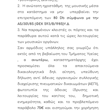
Υγειονομικής Διάταξης.
2. Η ανώτατη ηχοστάθμη της μουσικής μέσα
στο κατάστημα να μην υπερβαίνει την
επιτρεπόμενη των
80 Db
σύμφωνα με την
Α5/301/85 (ΦΕΚ 593/Β/1985)Υ.Δ
.
3. Να παραμένουν κλειστές οι πόρτες και τα
παράθυρα αυτού κατά τις ώρες λειτουργίας
των μουσικών οργάνων.
Σαν αρμόδιος υπάλληλος σας γνωρίζω ότι
εκτός από τη βεβαίωση του Τμήματος Υγείας
,
ο ανωτέρω,
καταστηματάρχης έχει
προσκομίσει όλα τα απαιτούμενα
δικαιολογητικά δηλ. αίτηση, υπεύθυνη
δήλωση αντί άδειας οργανισμών συλλογικής
διαχείρισης πνευματικών δικαιωμάτων (ΑΕΠΙ),
φωτοτυπία της άδειας ίδρυσης και
λειτουργίας του κατ/τος του, δημοτική
ενημερότητα, καθώς και το προβλεπόμενο
παράβολο
75€
και εισηγούμαι την χορήγηση