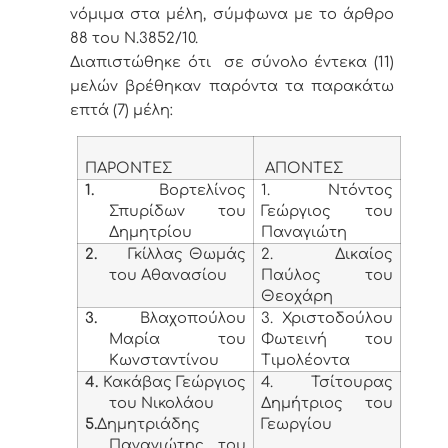
νόμιμα στα μέλη, σύμφωνα με το άρθρο
88 του Ν.3852/10.
Διαπιστώθηκε ότι σε σύνολο έντεκα (11)
μελών βρέθηκαν παρόντα τα παρακάτω
επτά (7) μέλη:
ΠΑΡΟΝΤΕΣ
ΑΠΟΝΤΕΣ
1.
Βορτελίνος
1. Ντόντος
Σπυρίδων του
Γεώργιος του
Δημητρίου
Παναγιώτη
2.
Γκίλλας Θωμάς
2. Δικαίος
του Αθανασίου
Παύλος του
Θεοχάρη
3.
Βλαχοπούλου
3. Χριστοδούλου
Μαρία του
Φωτεινή του
Κωνσταντίνου
Τιμολέοντα
4.
Κακάβας Γεώργιος
4. Τσίτουρας
του Νικολάου
Δημήτριος του
5.
Δημητριάδης
Γεωργίου
Παναγιώτης του