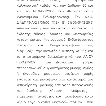
Αποκεντρωμένης Δ/σης - Πρόγραμμα
Καλλικράτης” καθώς και των άρθρων 80 και
285 του Ν. 3463/2006 περί «Καταστημάτων
Υγειονομικού Ενδιαφέροντος», Την Κ.Υ.Α.
ΔΙΑΔΠ/Φ.Α/2.1./31600 (ΦΕΚ Β΄ 31600/09-12-2013)
«Απλούστευση των Διοικητικών διαδικασιών
έκδοσης άδειας ίδρυσης και λειτουργίας
καταστημάτων Υγειονομικού Ενδιαφέροντος
Θεάτρου και Κινηματογράφου», σας
διαβιβάζω την κατωτέρω αίτηση καθώς και
τα απαιτούμενα δικαιολογητικά
του ΛΑΙΟΥ
ΓΕΡΑΣΙΜΟΥ του Διονυσίου
χρήση
στερεοφωνικού συγκροτήματος μικρής ισχύος
ή έγχορδων μουσικών οργάνων χωρίς
ενισχυτή και μεγάφωνα στο κατάστημά του
«επιχείρηση μαζικής εστίασης παρασκευής
και διάθεσης πλήρους γεύματος –
επιχείρηση αναψυχής και προσφοράς κατά
κύριο λόγο οινοπνευματωδών ποτών» που