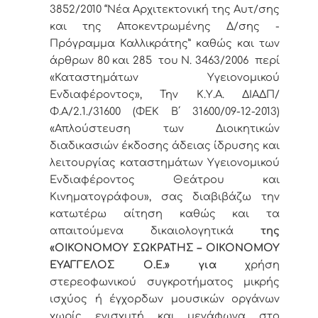
3852/2010 “Νέα Αρχιτεκτονική της Αυτ/σης
και της Αποκεντρωμένης Δ/σης -
Πρόγραμμα Καλλικράτης” καθώς και των
άρθρων 80 και 285 του Ν. 3463/2006 περί
«Καταστημάτων Υγειονομικού
Ενδιαφέροντος», Την Κ.Υ.Α. ΔΙΑΔΠ/
Φ.Α/2.1./31600 (ΦΕΚ Β΄ 31600/09-12-2013)
«Απλούστευση των Διοικητικών
διαδικασιών έκδοσης άδειας ίδρυσης και
λειτουργίας καταστημάτων Υγειονομικού
Ενδιαφέροντος Θεάτρου και
Κινηματογράφου», σας διαβιβάζω την
κατωτέρω αίτηση καθώς και τα
απαιτούμενα δικαιολογητικά
της
«ΟΙΚΟΝΟΜΟΥ ΣΩΚΡΑΤΗΣ – ΟΙΚΟΝΟΜΟΥ
ΕΥΑΓΓΕΛΟΣ Ο.Ε.»
για
χρήση
στερεοφωνικού συγκροτήματος μικρής
ισχύος ή έγχορδων μουσικών οργάνων
χωρίς ενισχυτή και μεγάφωνα στο