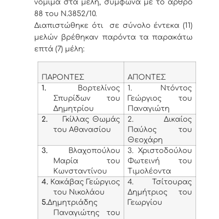
νόμιμα στα μέλη, σύμφωνα με το άρθρο
88 του Ν.3852/10.
Διαπιστώθηκε ότι σε σύνολο έντεκα (11)
μελών βρέθηκαν παρόντα τα παρακάτω
επτά (7) μέλη:
ΠΑΡΟΝΤΕΣ
ΑΠΟΝΤΕΣ
1.
Βορτελίνος
1. Ντόντος
Σπυρίδων του
Γεώργιος του
Δημητρίου
Παναγιώτη
2.
Γκίλλας Θωμάς
2. Δικαίος
του Αθανασίου
Παύλος του
Θεοχάρη
3.
Βλαχοπούλου
3. Χριστοδούλου
Μαρία του
Φωτεινή του
Κωνσταντίνου
Τιμολέοντα
4.
Κακάβας Γεώργιος
4. Τσίτουρας
του Νικολάου
Δημήτριος του
5.
Δημητριάδης
Γεωργίου
Παναγιώτης του