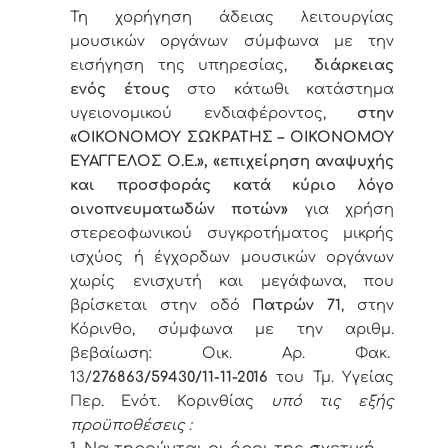
Τη χορήγηση άδειας λειτουργίας
μουσικών οργάνων σύμφωνα με την
εισήγηση της υπηρεσίας,
διάρκειας
ενός έτους
στο κάτωθι κατάστημα
υγειονομικού ενδιαφέροντος,
στην
«ΟΙΚΟΝΟΜΟΥ ΣΩΚΡΑΤΗΣ – ΟΙΚΟΝΟΜΟΥ
ΕΥΑΓΓΕΛΟΣ Ο.Ε.», «επιχείρηση αναψυχής
και προσφοράς κατά κύριο λόγο
οινοπνευματωδών ποτών»
για χρήση
στερεοφωνικού συγκροτήματος μικρής
ισχύος ή έγχορδων μουσικών οργάνων
χωρίς ενισχυτή και μεγάφωνα, που
βρίσκεται στην οδό
Πατρών 71
, στην
Κόρινθο, σύμφωνα με την αριθμ.
βεβαίωση: Οικ. Αρ. Φακ.
13/
276863/59430/
11-11-2016
του Τμ. Υγείας
Περ. Ενότ. Κορινθίας
υπό τις εξής
προϋποθέσεις :