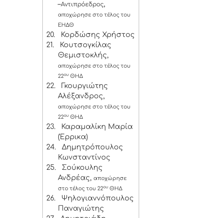
–
,
Αντιπρόεδρος
αποχώρησε στο τέλος του
ΕΗΔΘ
20.
Κορδώσης Χρήστος
21.
Κουτσογκίλας
Θεμιστοκλής,
αποχώρησε στο τέλος του
ου
22
ΘΗΔ
22.
Γκουργιώτης
Αλέξανδρος,
αποχώρησε στο τέλος του
ου
22
ΘΗΔ
23.
Καραμαλίκη Μαρία
(Έρρικα)
24.
Δημητρόπουλος
Κωνσταντίνος
25.
Σούκουλης
Ανδρέας,
αποχώρησε
ου
στο τέλος του 22
ΘΗΔ
26.
Ψηλογιαννόπουλος
Παναγιώτης