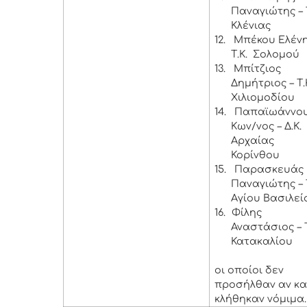
Παναγιώτης – Τ
Κλένιας
12.
Μπέκου Ελένη
Τ.Κ. Σολομού
13.
Μπίτζιος
Δημήτριος – Τ.
Χιλιομοδίου
14.
Παπαϊωάννο
Κων/νος – Δ.Κ.
Αρχαίας
Κορίνθου
15.
Παρασκευάς
Παναγιώτης – Τ
Αγίου Βασιλεί
16.
Φίλης
Αναστάσιος – Τ
Κατακαλίου
οι οποίοι δεν
προσήλθαν αν κα
κλήθηκαν νόμιμα.