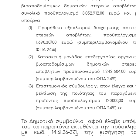
βιοαποδομίσιμων δημοτικών στερεών αποβλήτων
συνολικό προϋπολογισμό 3.052.912,00 ευρώ και 
υποέργα
(1)
Προμήθεια εξοπλισμού διαχείρισης αστικ
στερεών αποβλήτων, προϋπολογισμ
1.690.307,00 ευρώ (συμπεριλαμβανομένου τ
ΦΠΑ 24%)
(2)
Κατασκευή μονάδας επεξεργασίας οργανικ
βιοαποδομίσιμων δημοτικών στερε
αποβλήτων προϋπολογισμού 1.242.604,00 ευ
(συμπεριλαμβανομένου του ΦΠΑ 24%)
(3)
Επιστημονικός σύμβουλος γι ατον έλεγχο και 
βελτίωση της ποιότητας του παραγόμεν
προϊόντος προϋπολογισμού 120.000,00 ευ
(συμπεριλαμβανομένου του ΦΠΑ 24%) >>
Το Δημοτικό συμβούλιο αφού έλαβε υπό
του τα παραπάνω εκτεθέντα την πρόσκλη
με κωδ. 14.6i.26-27.1, την εισήγηση τ