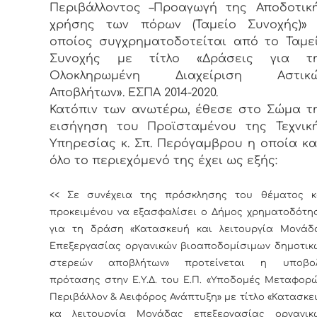
Περιβάλλοντος –Προαγωγή της Αποδοτικ
χρήσης των πόρων (Ταμείο Συνοχής)»
οποίος συγχρηματοδοτείται από το Ταμε
Συνοχής με τίτλο «Δράσεις για τ
Ολοκληρωμένη Διαχείριση Αστικ
Αποβλήτων». ΕΣΠΑ 2014-2020.
Κατόπιν των ανωτέρω, έθεσε στο Σώμα τ
εισήγηση του Προϊσταμένου της Τεχνικ
Υπηρεσίας κ. Σπ. Περόγαμβρου η οποία κα
όλο το περιεχόμενό της έχει ως εξής:
<< Σε συνέχεια της πρόσκλησης του θέματος κ
προκειμένου να εξασφαλίσει ο Δήμος χρηματοδότη
για τη δράση «Κατασκευή και λειτουργία Μονάδ
Επεξεργασίας οργανικών βιοαποδομίσιμων δημοτικ
στερεών αποβλήτων» προτείνεται η υποβο
πρότασης στην Ε.Υ.Δ. του Ε.Π. «Υποδομές Μεταφορώ
Περιβάλλον & Αειφόρος Ανάπτυξη» με τίτλο «Κατασκε
κα λειτουργία Μονάδας επεξεργασίας οργανικ