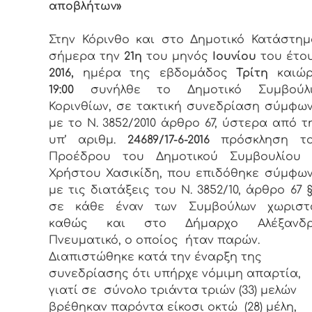
αποβλήτων»
Στην Κόρινθο και στο Δημοτικό Κατάστημ
σήμερα την
21η
του μηνός
Ιουνίου
του έτο
2016,
ημέρα της εβδομάδος
Τρίτη
καιώ
19:00
συνήλθε το Δημοτικό Συμβούλ
Κορινθίων, σε τακτική συνεδρίαση σύμφω
με το Ν. 3852/2010 άρθρο 67, ύστερα από τ
υπ’ αριθμ.
24689/17-6-2016
πρόσκληση τ
Προέδρου του Δημοτικού Συμβουλίου 
Χρήστου Χασικίδη, που επιδόθηκε σύμφω
με τις διατάξεις του Ν. 3852/10, άρθρο 67 §
σε κάθε έναν των Συμβούλων χωρισ
καθώς και στο Δήμαρχο Αλέξανδ
Πνευματικό, ο οποίος ήταν παρών.
Διαπιστώθηκε κατά την έναρξη της
συνεδρίασης ότι υπήρχε νόμιμη απαρτία,
γιατί σε σύνολο τριάντα τριών (33) μελών
βρέθηκαν παρόντα είκοσι οκτώ (28) μέλη,