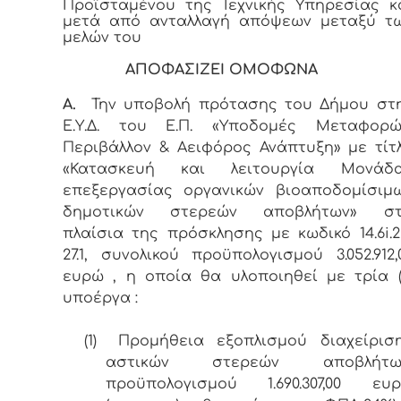
Προϊσταμένου της Τεχνικής Υπηρεσίας κ
μετά από ανταλλαγή απόψεων μεταξύ τ
μελών του
ΑΠΟΦΑΣΙΖΕΙ ΟΜΟΦΩΝΑ
Α.
Την υποβολή πρότασης του Δήμου στ
Ε.Υ.Δ. του Ε.Π. «Υποδομές Μεταφορώ
Περιβάλλον & Αειφόρος Ανάπτυξη» με τίτ
«Κατασκευή και λειτουργία Μονάδ
επεξεργασίας οργανικών βιοαποδομίσιμ
δημοτικών στερεών αποβλήτων» σ
πλαίσια της πρόσκλησης με κωδικό 14.6i.2
27.1, συνολικού προϋπολογισμού 3.052.912,
ευρώ , η οποία θα υλοποιηθεί με τρία (
υποέργα :
(1)
Προμήθεια εξοπλισμού διαχείρισ
αστικών στερεών αποβλήτω
προϋπολογισμού 1.690.307,00 ευ