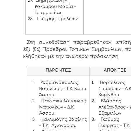
27.
Δημητριάδη –
Κακούρου Μαρία –
Γραμματέας
28.
Πιέτρης Τιμολέων
Στη συνεδρίαση παραβρέθηκαν, επίση
έξι (06) Πρόεδροι Τοπικών Συμβουλίων, π
κλήθηκαν με την ανωτέρω πρόσκληση.
ΠΑΡΟΝΤΕΣ
ΑΠΟΝΤΕΣ
1.
Ανδριανόπουλος
1.
Βορτελίνος
Βασίλειος – Τ.Κ. Κάτω
Σπυρίδων – Δ.Κ
Άσσου
Κορίνθου
2.
Γιαννακουλόπουλος
2.
Βλάσσης
Ναπολέων – Δ.Κ.
Αλέξανδρος - 
Άσσου
Εξαμιλίων
3.
Καλλιμάνης Βασίλης
3.
Γκούμας
– Τ.Κ. Αγιονορίου
Γεώργιος – Τ.Κ.