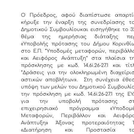
Ο Πρόεδρος, αφού διαπίστωσε απαρτί
κήρυξε την έναρξη της συνεδρίασης τ
Δημοτικού Συμβουλίουκαι εισηγήθηκε το 3
θέμα της ημερήσιας διάταξης πε
«Υποβολής πρότασης του Δήμου Κορινθί
στο Ε.Π. ‘’Υποδομές μεταφορών, περιβάλλ
και Αειφόρος Ανάπτυξη’’ στα πλαίσια τ
πρόσκλησης με κωδ. 14.6i.26-27.1 και τίτ
‘’Δράσεις για την ολοκληρωμένη διαχείρι
αστικών αποβλήτων». Στη συνέχεια έθε
υπόψη των μελών του Δημοτικού Συμβουλί
την πρόσκληση με κωδ. 14.6i.26-27.1 της Ε
για την υποβολή πρότασης στ
επιχειρησιακό πρόγραμμα «Υποδομ
Μεταφορών, Περιβάλλον και Αειφόρ
Ανάπτυξη» Άξονας προτεραιότητας 1
«Διατήρηση και Προστασία το