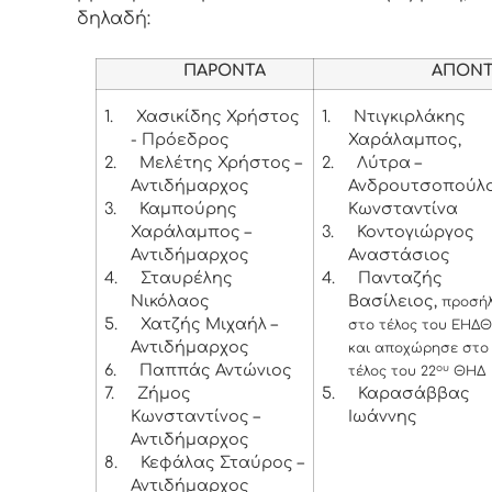
δηλαδή:
ΠΑΡΟΝΤΑ
ΑΠΟΝΤ
1.
Χασικίδης Χρήστος
1.
Ντιγκιρλάκης
- Πρόεδρος
Χαράλαμπος,
2.
Μελέτης Χρήστος –
2.
Λύτρα –
Αντιδήμαρχος
Ανδρουτσοπούλ
3.
Καμπούρης
Κωνσταντίνα
Χαράλαμπος –
3.
Κοντογιώργος
Αντιδήμαρχος
Αναστάσιος
4.
Σταυρέλης
4.
Πανταζής
Νικόλαος
Βασίλειος,
προσή
5.
Χατζής Μιχαήλ –
στο τέλος του ΕΗΔΘ
Αντιδήμαρχος
και αποχώρησε στο
6.
Παππάς Αντώνιος
ου
τέλος του 22
ΘΗΔ
7.
Ζήμος
5.
Καρασάββας
Κωνσταντίνος –
Ιωάννης
Αντιδήμαρχος
8.
Κεφάλας Σταύρος –
Αντιδήμαρχος