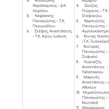
4.
Κουλούκης
Κόρφου
Χαράλαμπος – Δ.Κ.
4.
Ζούζας
Λεχαίου
Γεώργιος – Τ.Κ.
5.
Καψάσκης
Στεφανίου
Παναγιώτης – Τ.Κ.
5.
Καρσιώτης
Περιγιαλίου
Παναγιώτης – Τ
6.
Στέφης Αναστάσιος
Αγγελοκάστρ
– Τ.Κ. Αγίου Ιωάννη
6.
Κίννας Νικόλ
–Τ.Κ. Ξυλοκέρι
7.
Κούτρας
Παναγιώτης – Δ
Σοφικού
8.
Κυριαζής
Αναστάσιος - 
Γαλατακίου
9.
Μαρινός
Αναστάσιος – Δ
Αθικίων
10.
Μιχαλόπουλο
Παναγιώτης – Τ
Κουταλά
11.
Μπακλώρης