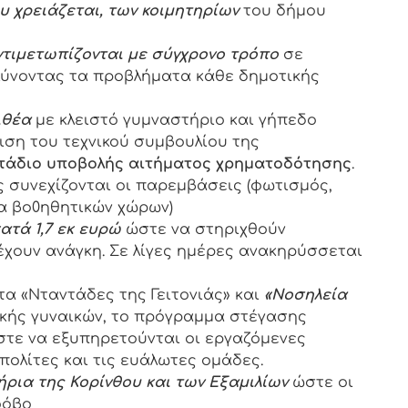
 χρειάζεται, των κοιμητηρίων
του δήμου
ντιμετωπίζονται με σύγχρονο τρόπο
σε
 λύνοντας τα προβλήματα κάθε δημοτικής
ιθέα
με κλειστό γυμναστήριο και γήπεδο
ιση του τεχνικού συμβουλίου της
τάδιο υποβολής αιτήματος χρηματοδότησης
.
 συνεχίζονται οι παρεμβάσεις (φωτισμός,
α βο0ηθητικών χώρων)
ατά 1,7 εκ ευρώ
ώστε να στηριχθούν
έχουν ανάγκη. Σε λίγες ημέρες ανακηρύσσεται
α «Νταντάδες της Γειτονιάς» και
«Νοσηλεία
κής γυναικών, το πρόγραμμα στέγασης
στε να εξυπηρετούνται οι εργαζόμενες
πολίτες και τις ευάλωτες ομάδες.
ήρια της Κορίνθου και των Εξαμιλίων
ώστε οι
φόβο