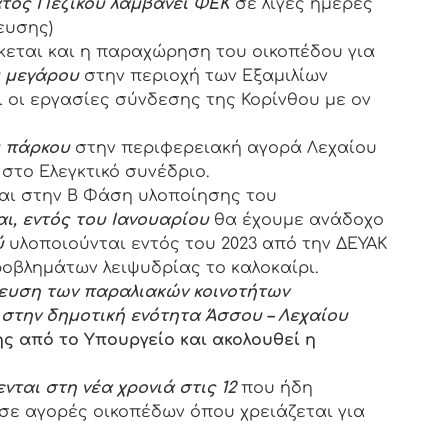
τος Πεζικού λαμβάνει ΦΕΚ
σε λίγες ημέρες
ευσης)
κεται και η παραχώρηση του οικοπέδου για
ύ μεγάρου
στην περιοχή των Εξαμιλίων
 οι εργασίες σύνδεσης της Κορίνθου με ον
ύ πάρκου
στην περιφερειακή αγορά Λεχαίου
στο Ελεγκτικό συνέδριο.
ται στην Β Φάση υλοποίησης του
ι, εντός του Ιανουαρίου
θα έχουμε ανάδοχο
ύ
υλοποιούνται εντός του 2023 από την ΔΕΥΑΚ
οβλημάτων λειψυδρίας το καλοκαίρι.
δευση των παραλιακών κοινοτήτων
στην δημοτική ενότητα Άσσου – Λεχαίου
ης από το Υπουργείο και ακολουθεί η
νται στη νέα χρονιά στις 12
που ήδη
σε αγορές οικοπέδων όπου χρειάζεται για