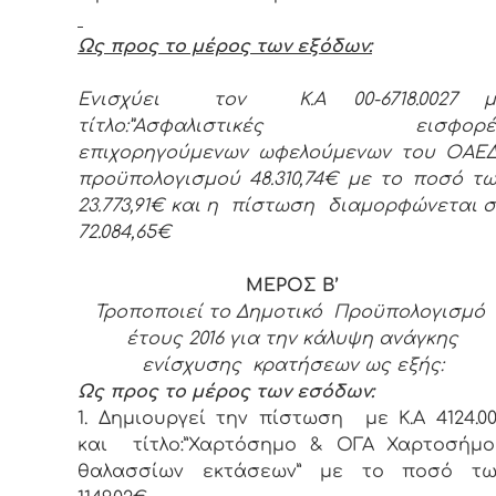
Ως προς το μέρος των εξόδων:
Ενισχύει τον Κ.Α 00-6718.0027 μ
τίτλο:”Ασφαλιστικές εισφορέ
επιχορηγούμενων ωφελούμενων του ΟΑΕΔ
προϋπολογισμού 48.310,74€ με το ποσό τ
23.773,91€ και η πίστωση διαμορφώνεται 
72.084,65€
ΜΕΡΟΣ Β’
Τροποποιεί το Δημοτικό Προϋπολογισμό
έτους 2016 για την κάλυψη ανάγκης
ενίσχυσης κρατήσεων ως εξής:
Ως προς το μέρος των εσόδων:
1. Δημιουργεί την πίστωση με Κ.Α 4124.0
και τίτλο:”Χαρτόσημο & ΟΓΑ Χαρτοσήμο
θαλασσίων εκτάσεων” με το ποσό τω