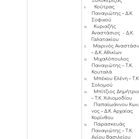
Ξυλοκέριζας
Κούτρας
9.
Παναγιώτης – Δ.Κ.
Σοφικού
Κυριαζής
10.
Αναστάσιος - Δ.Κ.
Γαλατακίου
Μαρινός Αναστάσι
11.
– Δ.Κ. Αθικίων
Μιχαλόπουλος
12.
Παναγιώτης – Τ.Κ.
Κουταλά
Μπέκου Ελένη – Τ.Κ
13.
Σολομού
Μπίτζιος Δημήτρι
14.
– Τ.Κ. Χιλιομοδίου
Παπαϊωάννου Κων
15.
νος – Δ.Κ. Αρχαίας
Κορίνθου
Παρασκευάς
16.
Παναγιώτης – Τ.Κ.
Αγίου Βασιλείου