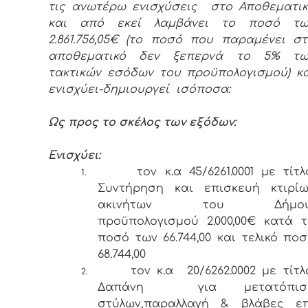
τις ανωτέρω ενισχύσεις στο Αποθεματικ
και από εκεί λαμβάνει το ποσό τω
2.861.756,05€ (το ποσό που παραμένει σ
αποθεματικό δεν ξεπερνά το 5% τω
τακτικών εσόδων του προϋπολογισμού) κ
ενισχύει-δημιουργεί ισόποσα:
Ως προς το σκέλος των εξόδων:
Ενισχύει:
τον κ.α 45/6261.0001 με τίτλ
1.
Συντήρηση και επισκευή κτιρίω
ακινήτων του Δήμου
προϋπολογισμού 2.000,00€ κατά 
ποσό των 66.744,00 και τελικό πο
68.744,00
τον κ.α 20/6262.0002 με τίτλ
2.
Δαπάνη για μετατόπισ
στύλων,παραλλαγή & βλάβες επ