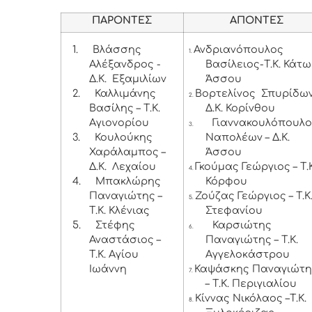
ΠΑΡΟΝΤΕΣ
ΑΠΟΝΤΕΣ
1.
Βλάσσης
Ανδριανόπουλος
1.
Αλέξανδρος -
Βασίλειος-Τ.Κ. Κάτω
Δ.Κ. Εξαμιλίων
Άσσου
2.
Καλλιμάνης
Βορτελίνος Σπυρίδων
2.
Βασίλης – Τ.Κ.
Δ.Κ. Κορίνθου
Αγιονορίου
Γιαννακουλόπουλο
3.
3.
Κουλούκης
Ναπολέων – Δ.Κ.
Χαράλαμπος –
Άσσου
Δ.Κ. Λεχαίου
Γκούμας Γεώργιος – Τ.Κ
4.
4.
Μπακλώρης
Κόρφου
Παναγιώτης –
Ζούζας Γεώργιος – Τ.Κ
5.
Τ.Κ. Κλένιας
Στεφανίου
5.
Στέφης
Καρσιώτης
6.
Αναστάσιος –
Παναγιώτης – Τ.Κ.
Τ.Κ. Αγίου
Αγγελοκάστρου
Ιωάννη
Καψάσκης Παναγιώτη
7.
– Τ.Κ. Περιγιαλίου
Κίννας Νικόλαος –Τ.Κ.
8.