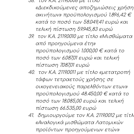
38.
τον Κ.Α. 2119.0006 με τίτλο
«Διεκδικούμενες αποζημιώσεις χρήση
ακινήτων» προϋπολογισμού 1.896,42 €
κατά το ποσό των 58.049,41 ευρώ και
τελική πίστωση 59.945,83 ευρώ
39.
τον Κ.Α. 2119.0010 με τίτλο «Μισθώματα
από προηγούμενα έτη»
προϋπολογισμού 1.000,00 € κατά το
ποσό των 6.087,01 ευρώ και τελική
πίστωση 7.087,01 ευρώ
40.
τον Κ.Α. 2119.0011 με τίτλο «μετατροπή
τάφων τετραετούς χρήσης σε
οικογενειακούς παρελθόντων ετων»
προϋπολογισμού 48.450,00 € κατά το
ποσό των 18.085,00 ευρώ και τελική
πίστωση 66.535,00 ευρώ
41.
δημιουργούμε τον Κ.Α. 2119.0012 με τίτλ
«Αναλογικά μισθώματα Λατομικών
προϊόντων προηγούμενων ετών»