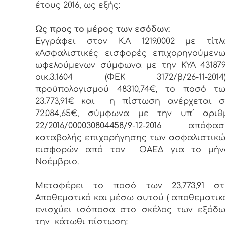
έτους 2016, ως εξής:
Ως προς το μέρος των εσόδων:
Εγγράφει στον Κ.Α 1219.0002 με τίτλο
«Ασφαλιστικές εισφορές επιχορηγούμενω
ωφελούμενων σύμφωνα με την ΚΥΑ 431879
οικ.3.1604 (ΦΕΚ 3172/β/26-11-2014)
προϋπολογισμού 48310,74€, το ποσό τω
23.773,91€ και η πίστωση ανέρχεται σ
72.084,65€, σύμφωνα με την υπ΄ αριθμ
22/2016/000030804458/9-12-2016 απόφασ
καταβολής επιχορήγησης των ασφαλιστικ
εισφορών από τον ΟΑΕΔ για το μήν
Νοέμβριο.
Μεταφέρει το ποσό των 23.773,91 στ
Αποθεματικό και μέσω αυτού ( αποθεματικ
ενισχύει ισόποσα στο σκέλος των εξόδω
την κάτωθι πίστωση: