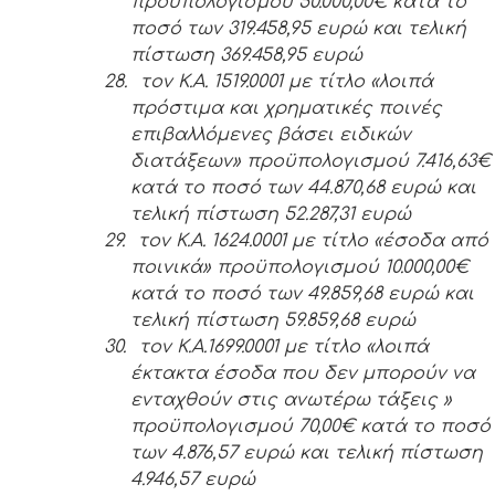
προϋπολογισμού 50.000,00€ κατά το
ποσό των 319.458,95 ευρώ και τελική
πίστωση 369.458,95 ευρώ
28.
τον Κ.Α. 1519.0001 με τίτλο «λοιπά
πρόστιμα και χρηματικές ποινές
επιβαλλόμενες βάσει ειδικών
διατάξεων» προϋπολογισμού 7.416,63€
κατά το ποσό των 44.870,68 ευρώ και
τελική πίστωση 52.287,31 ευρώ
29.
τον Κ.Α. 1624.0001 με τίτλο «έσοδα από
ποινικά» προϋπολογισμού 10.000,00€
κατά το ποσό των 49.859,68 ευρώ και
τελική πίστωση 59.859,68 ευρώ
30.
τον Κ.Α.1699.0001 με τίτλο «λοιπά
έκτακτα έσοδα που δεν μπορούν να
ενταχθούν στις ανωτέρω τάξεις »
προϋπολογισμού 70,00€ κατά το ποσό
των 4.876,57 ευρώ και τελική πίστωση
4.946,57 ευρώ