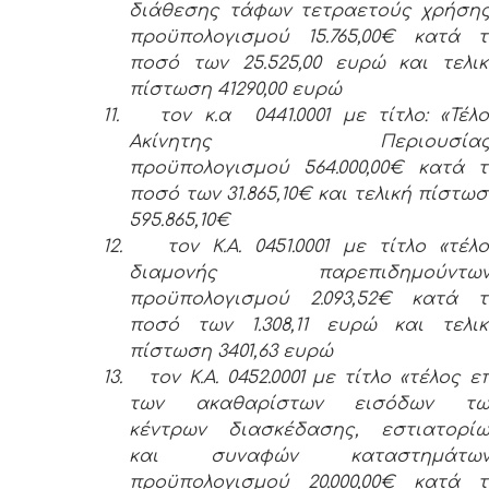
διάθεσης τάφων τετραετούς χρήσης
προϋπολογισμού 15.765,00€ κατά τ
ποσό των 25.525,00 ευρώ και τελι
πίστωση 41290,00 ευρώ
11.
τον κ.α 0441.0001 με τίτλο: «Τέλ
Ακίνητης Περιουσίας
προϋπολογισμού 564.000,00€ κατά 
ποσό των 31.865,10€ και τελική πίστω
595.865,10€
12.
τον Κ.Α. 0451.0001 με τίτλο «τέλ
διαμονής παρεπιδημούντων
προϋπολογισμού 2.093,52€ κατά τ
ποσό των 1.308,11 ευρώ και τελικ
πίστωση 3401,63 ευρώ
13.
τον Κ.Α. 0452.0001 με τίτλο «τέλος ε
των ακαθαρίστων εισόδων τω
κέντρων διασκέδασης, εστιατορίω
και συναφών καταστημάτων
προϋπολογισμού 20.000,00€ κατά τ