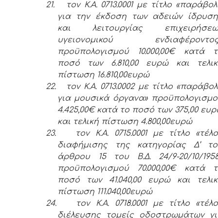
21.
τον Κ.Α. 0713.0001 με τίτλο «παράβο
για την έκδοση των αδειών ίδρυση
και λειτουργίας επιχειρήσεω
υγειονομικού ενδιαφέροντος
προϋπολογισμού 10.000,00€ κατά τ
ποσό των 6.810,00 ευρώ και τελικ
πίστωση 16.810,00ευρώ
22.
τον Κ.Α. 0713.0002 με τίτλο «παράβο
για μουσικά όργανα» προϋπολογισμ
4.425,00€ κατά το ποσό των 375,00 ευ
και τελική πίστωση 4.800,00ευρώ
23.
τον Κ.Α. 0715.0001 με τίτλο «τέλ
διαφήμισης της κατηγορίας Δ’ το
άρθρου 15 του Β.Δ. 24/9-20/10/195
προϋπολογισμού 70.000,00€ κατά τ
ποσό των 41.040,00 ευρώ και τελι
πίστωση 111.040,00ευρώ
24.
τον Κ.Α. 0718.0001 με τίτλο «τέλ
διέλευσης τομείς οδοστρωμάτων γι