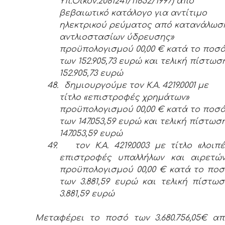
Υπ.Οικον.2081241/11652/1997) από
βεβαιωτικό κατάλογο για αντίτιμο
ηλεκτρικού ρεύματος από κατανάλωσ
αντλιοστασίων ύδρευσης»
προϋπολογισμού 00,00 € κατά το ποσ
των 152.905,73 ευρώ και τελική πίστωσ
152.905,73 ευρώ
48.
δημιουργούμε τον Κ.Α. 4219.0001 με
τίτλο «επιστροφές χρημάτων»
προϋπολογισμού 00,00 € κατά το ποσ
των 147.053,59 ευρώ και τελική πίστωσ
147.053,59 ευρώ
49.
τον Κ.Α. 4219.0003 με τίτλο «λοιπ
επιστροφές υπαλλήλων και αιρετών
προϋπολογισμού 00,00 € κατά το πο
των 3.881,59 ευρώ και τελική πίστω
3.881,59 ευρώ
Μεταφέρει το ποσό των 3.680.756,05€ α