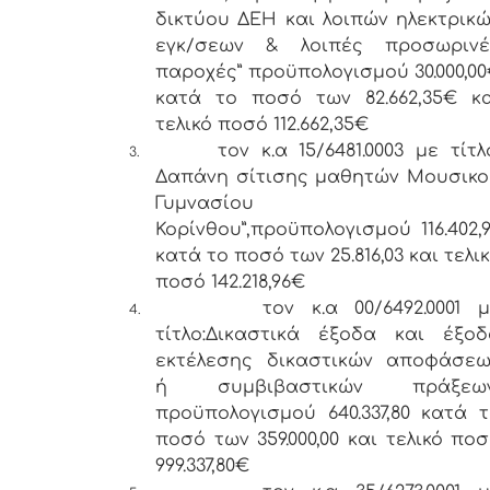
δικτύου ΔΕΗ και λοιπών ηλεκτρικ
εγκ/σεων & λοιπές προσωρινέ
παροχές” προϋπολογισμού 30.000,0
κατά το ποσό των 82.662,35€ κα
τελικό ποσό 112.662,35€
τον κ.α 15/6481.0003 με τίτλ
3.
Δαπάνη σίτισης μαθητών Μουσικο
Γυμνασίου
Κορίνθου”,προϋπολογισμού 116.402,
κατά το ποσό των 25.816,03 και τελι
ποσό 142.218,96€
τον κ.α 00/6492.0001 
4.
τίτλο:Δικαστικά έξοδα και έξοδ
εκτέλεσης δικαστικών αποφάσεω
ή συμβιβαστικών πράξεων
προϋπολογισμού 640.337,80 κατά 
ποσό των 359.000,00 και τελικό πο
999.337,80€