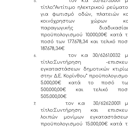
τον κ.α 35/6273.0001 
5.
τίτλο:”Αντίτιμο ηλεκτρικού ρεύματ
για φωτισμό οδών, πλατειών κα
κοινόχρηστων χώρων κα
παραγωγικής διαδικασίας
προϋπολογισμού 10.000,00€ κατά 
ποσό των 177.678,34 και τελικό πο
187.678,34€
τον κ.α 30/6261.0032 
6.
τίτλο:Συντήρηση -επισκευ
εγκαταστάσεων δημοτικών κτιρίω
στην Δ.Ε. Κορίνθου” προϋπολογισμ
5.000,00€ κατά το ποσό τω
500.000,00€ και τελικό ποσ
505.000,00€
τον κ.α 30/6262.0001 
7.
τίτλο:Συντήρηση και επισκευ
λοιπών μονίμων εγκαταστάσεων
προϋπολογισμού 15.000,00€ κατά 