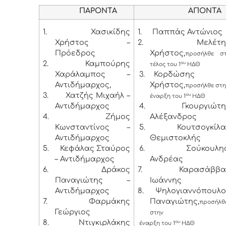
ΠΑΡΟΝΤΑ
ΑΠΟΝΤΑ
1.
Χασικίδης
1.
Παππάς Αντώνιος
Χρήστος –
2.
Μελέτη
Πρόεδρος
Χρήστος,
προσήλθε σ
2.
Καμπούρης
ου
τέλος του 1
ΗΔΘ
Χαράλαμπος –
3.
Κορδώσης
Αντιδήμαρχος,
Χρήστος,
προσήλθε στη
3.
Χατζής Μιχαήλ –
ου
έναρξη του 1
ΗΔΘ
Αντιδήμαρχος
4.
Γκουργιώτ
4.
Ζήμος
Αλέξανδρος
Κωνσταντίνος –
5.
Κουτσογκίλ
Αντιδήμαρχος
Θεμιστοκλής
5.
Κεφάλας Σταύρος
6.
Σούκουλη
– Αντιδήμαρχος
Ανδρέας
6.
Δράκος
7.
Καρασάββα
Παναγιώτης –
Ιωάννης
Αντιδήμαρχος
8.
Ψηλογιαννόπουλο
7.
Φαρμάκης
Παναγιώτης,
προσήλθ
Γεώργιος
στην
8.
Ντιγκιρλάκης
ου
έναρξη του 1
ΗΔΘ