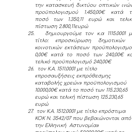
την κατασκευή δικτύου οπτικών ινώ
προϋπολογισμού 1.450,00€ κατά τ
ποσό των 1.350,11 ευρώ και τελικ
πίστωση 2.800,11ευρώ
25.
δημιουργούμε τον κ.α 1115.0001 
τίτλο: «προσκύρωση δημοτικών 
κοινοτικών εκτάσεων προϋπολογισμ
0,00€ κατά το ποσό των 240,00€ κ
τελικό προϋπολογισμό 240,00€
26.
τον Κ.Α. 1511.0001 με τίτλο
«προσαυξήσεις εκπρόθεσμης
καταβολής χρεών» προϋπολογισμού
10.000,00€ κατά το ποσό των 115.230,65
ευρώ και τελική πίστωση 125.230,65
ευρώ
27.
τον Κ.Α. 1512.0001 με τίτλο «πρόστιμα
ΚΟΚ Ν. 3542/07 που βεβαιώνονται από
την Ελληνική Αστυνομία»