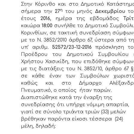
Στην Κόρινθο και στο Δημοτικό Κατάστημ
η
σήμερα την
27
του μηνός
Δεκεμβρίου
το
έτους
2016,
ημέρα της εβδομάδος
Τρί
καιώρα
18:00
συνήλθε το Δημοτικό Συμβούλ
Κορινθίων, σε τακτική συνεδρίαση σύμφω
με το Ν. 3852/2010 άρθρο 67, ύστερα από τ
υπ’ αριθμ.
52572/23-12-2016
πρόσκληση το
Προέδρου του Δημοτικού Συμβουλίου κ
Χρήστου Χασικίδη, που επιδόθηκε σύμφω
με τις διατάξεις του Ν. 3852/10, άρθρο 67 §
σε κάθε έναν των Συμβούλων χωριστ
καθώς και στο Δήμαρχο Αλέξανδρ
Πνευματικό, ο οποίος ήταν παρών.
Διαπιστώθηκε κατά την έναρξη της
συνεδρίασης ότι υπήρχε νόμιμη απαρτία,
γιατί σε σύνολο τριάντα τριών (33) μελών
βρέθηκαν παρόντα είκοσι τέσσερα (24)
μέλη, δηλαδή: