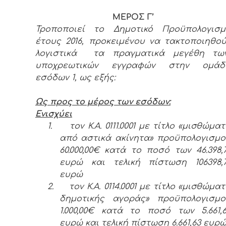
ΜΕΡΟΣ Γ’
Τροποποιεί το Δημοτικό Προϋπολογισμ
έτους 2016, προκειμένου να τακτοποιηθο
λογιστικά τα πραγματικά μεγέθη τω
υποχρεωτικών εγγραφών στην ομάδ
εσόδων 1, ως εξής:
Ως προς το μέρος των εσόδων:
Ενισχύει
1.
τον Κ.Α. 0111.0001 με τίτλο «μισθώμα
από αστικά ακίνητα» προϋπολογισμ
60.000,00€ κατά το ποσό των 46.398,
ευρώ και τελική πίστωση 106398,7
ευρώ
2.
τον Κ.Α. 0114.0001 με τίτλο «μισθώμα
δημοτικής αγοράς» προϋπολογισμο
1.000,00€ κατά το ποσό των 5.661,
ευρώ και τελική πίστωση 6.661,63 ευρ