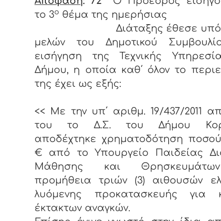
Απόφαση
: 72
Ο Πρόεδρος εισηγο
ο
το 3
θέμα της ημερήσ
Διάταξης έθεσε υπόψη
μελών του Δημοτικού Συμβουλί
εισήγηση της Τεχνικής Υπηρεσί
Δήμου, η οποία καθ΄ όλον το περι
της έχει ως εξής:
<< Με την υπ΄ αριθμ. 19/437/2011 
του το Δ.Σ. του Δήμου Κορι
αποδέχτηκε χρηματοδότηση ποσού 
€ από το Υπουργείο Παιδείας Δι
Μάθησης και Θρησκευμάτω
προμήθεια τριών (3) αιθουσών ε
λυόμενης προκατασκευής για 
έκτακτων αναγκών.