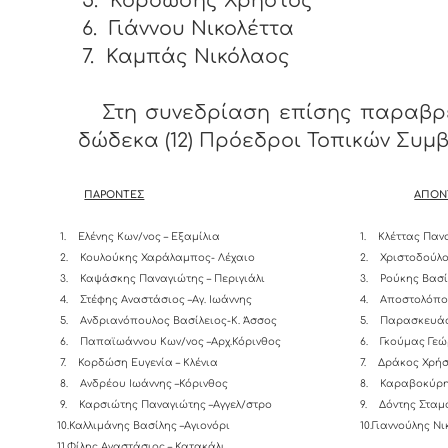
5.
Κορδώσης Χρήστος
6.
Γιάννου Νικολέττα
7.
Καμπάς Νικόλαος
Στη συνεδρίαση επίσης παραβρ
δώδεκα (12) Πρόεδροι Τοπικών Συμ
ΠΑΡΟΝΤΕΣ
ΑΠΟΝ
1.
Ελένης Κων/νος – Εξαμίλια
1.
Κλέττας Παν
2.
Κουλούκης Χαράλαμπος- Λέχαιο
2.
Χριστοδούλο
3.
Καψάσκης Παναγιώτης – Περιγιάλι
3.
Ρούκης Βασί
4.
Στέφης Αναστάσιος –Αγ. Ιωάννης
4.
Αποστολόπο
5.
Ανδριανόπουλος Βασίλειος-K. Άσσος
5.
Παρασκευάς
6.
Παπαϊωάννου Κων/νος –Αρχ.Κόρινθος
6.
Γκούμας Γεώ
7.
Κορδώση Ευγενία – Κλένια
7.
Δράκος Χρήσ
8.
Ανδρέου Ιωάννης –Κόρινθος
8.
Καραβοκύρη
9.
Καρσιώτης Παναγιώτης –Αγγελ/στρο
9.
Δόντης Σταμ
10.Καλλιμάνης Βασίλης –Αγιονόρι
10.Γιαννούλης 
11.Φίλης Αναστάσιος – Κατακάλι