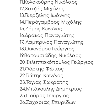
11.Κολοκούρης Νικόλαος
12.Χατζής Μιχάλης
13.Γκερζελής Ιωάννης
14.Περόγαμβρος Μιχάλης
15.Ζήμος Κων/νος
16.Δράκος Παναγιώτης
17. Λαμπρινός Παναγιώτης
18.Οικονόμου Γεώργιος
19.Βατουσιάδης Νικόλαος
20.Φιλιππακόπουλος Γεώργιος
21.Φόρτης Φώτιος
22.Γιώτης Κων/νος
23.Τόγιας Σωκράτης
24.Μπάκουλης Δημήτριος
25.Πούρος Γεώργιος
26.Ζαχαριάς Σπυρίδων