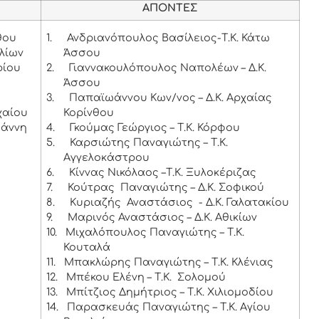
ΑΠΟΝΤΕΣ
θου
1.
Ανδριανόπουλος Βασίλειος-Τ.Κ. Κάτω
λίων
Άσσου
ρίου
2.
Γιαννακουλόπουλος Ναπολέων – Δ.Κ.
Άσσου
3.
Παπαϊωάννου Κων/νος – Δ.Κ. Αρχαίας
χαίου
Κορίνθου
ωάννη
4.
Γκούμας Γεώργιος – Τ.Κ. Κόρφου
5.
Καρσιώτης Παναγιώτης – Τ.Κ.
Αγγελοκάστρου
6.
Κίννας Νικόλαος –Τ.Κ. Ξυλοκέριζας
7.
Κούτρας Παναγιώτης – Δ.Κ. Σοφικού
8.
Κυριαζής Αναστάσιος - Δ.Κ. Γαλατακίου
9.
Μαρινός Αναστάσιος – Δ.Κ. Αθικίων
10.
Μιχαλόπουλος Παναγιώτης – Τ.Κ.
Κουταλά
11.
Μπακλώρης Παναγιώτης – Τ.Κ. Κλένιας
12.
Μπέκου Ελένη – Τ.Κ. Σολομού
13.
Μπίτζιος Δημήτριος – Τ.Κ. Χιλιομοδίου
14.
Παρασκευάς Παναγιώτης – Τ.Κ. Αγίου