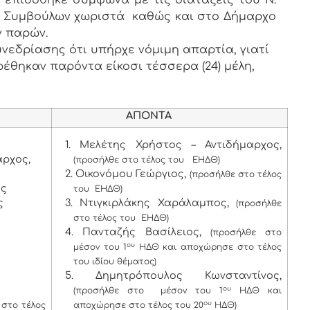
υ επιδόθηκε σύμφωνα με τις διατάξεις του Ν.
των Συμβούλων χωριστά καθώς και στο Δήμαρχο
ν παρών.
νεδρίασης ότι υπήρχε νόμιμη απαρτία, γιατί
ρέθηκαν παρόντα είκοσι τέσσερα (24) μέλη,
ΑΠΟΝΤΑ
1. Μελέτης Χρήστος – Αντιδήμαρχος,
ρχος,
(προσήλθε στο τέλος του ΕΗΔΘ)
2. Οικονόμου Γεώργιος,
(προσήλθε στο τέλος
ος
του ΕΗΔΘ)
ς
3. Ντιγκιρλάκης Χαράλαμπος,
(προσήλθε
στο τέλος του ΕΗΔΘ)
4. Πανταζής Βασίλειος,
(προσήλθε στο
ου
μέσον του 1
ΗΔΘ και αποχώρησε στο τέλος
του ιδίου θέματος)
5. Δημητρόπουλος Κωνσταντίνος,
ου
(προσήλθε στο μέσον του 1
ΗΔΘ και
ου
στο τέλος
αποχώρησε στο τέλος του 20
ΗΔΘ)