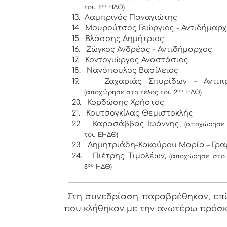
ου
του 1
ΗΔΘ)
13.
Λαμπρινός Παναγιώτης
14.
Μουρούτσος Γεώργιος - Αντιδήμαρ
15.
Βλάσσης Δημήτριος
16.
Ζώγκος Ανδρέας - Αντιδήμαρχος
17.
Κοντογιώργος Αναστάσιος
18.
Νανόπουλος Βασίλειος
19.
Ζαχαριάς Σπυρίδων – Αντιπ
ου
(αποχώρησε στο τέλος του 2
ΗΔΘ)
20.
Κορδώσης Χρήστος
21.
Κουτσογκίλας Θεμιστοκλής
22.
Καρασάββας Ιωάννης,
(αποχώρησε 
του ΕΗΔΘ)
23.
Δημητριάδη–Κακούρου Μαρία – Γρ
24.
Πιέτρης Τιμολέων,
(αποχώρησε στο 
ου
8
ΗΔΘ)
Στη συνεδρίαση παραβρέθηκαν, επίσ
που κλήθηκαν με την ανωτέρω πρόσ