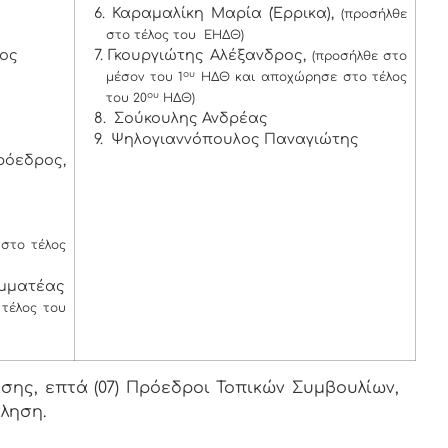
6. Καραμαλίκη Μαρία (Έρρικα),
(προσήλθε
στο τέλος του ΕΗΔΘ)
χος
7. Γκουργιώτης Αλέξανδρος,
(προσήλθε στο
ου
μέσον του 1
ΗΔΘ και αποχώρησε στο τέλος
ου
του 20
ΗΔΘ)
8. Σούκουλης Ανδρέας
9. Ψηλογιαννόπουλος Παναγιώτης
ρόεδρος,
στο τέλος
αμματέας
τέλος του
ης, επτά (07) Πρόεδροι Τοπικών Συμβουλίων,
κληση.