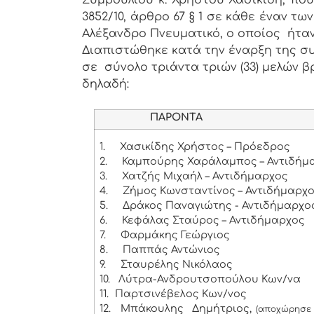
Συμβουλίου κ. Χρήστου Χασικίδη, πο
3852/10, άρθρο 67 § 1 σε κάθε έναν 
Αλέξανδρο Πνευματικό, ο οποίος ήτα
Διαπιστώθηκε κατά την έναρξη της συ
σε σύνολο τριάντα τριών (33) μελών β
δηλαδή:
ΠΑΡΟΝΤΑ
1.
Χασικίδης Χρήστος – Πρόεδρος
2.
Καμπούρης Χαράλαμπος – Αντιδήμα
3.
Χατζής Μιχαήλ – Αντιδήμαρχος
4.
Ζήμος Κωνσταντίνος – Αντιδήμαρχ
5.
Δράκος Παναγιώτης - Αντιδήμαρχο
6.
Κεφάλας Σταύρος – Αντιδήμαρχος
7.
Φαρμάκης Γεώργιος
8.
Παππάς Αντώνιος
9.
Σταυρέλης Νικόλαος
10.
Λύτρα-Ανδρουτσοπούλου Κων/να
11.
Παρτσινέβελος Κων/νος
12.
Μπάκουλης Δημήτριος,
(αποχώρησε 