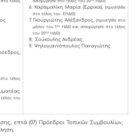
στο τέλος
αποχώρησε στο τέλος του 20
ΗΔΘ)
6. Καραμαλίκη Μαρία (Έρρικα),
(προσήλθε
στο τέλος του ΕΗΔΘ)
χος
7. Γκουργιώτης Αλέξανδρος,
(προσήλθε στο
ου
μέσον του 1
ΗΔΘ και αποχώρησε στο τέλος
ου
του 20
ΗΔΘ)
8. Σούκουλης Ανδρέας
9. Ψηλογιαννόπουλος Παναγιώτης
όεδρος,
στο τέλος
αμματέας
τέλος του
ης, επτά (07) Πρόεδροι Τοπικών Συμβουλίων,
κληση.