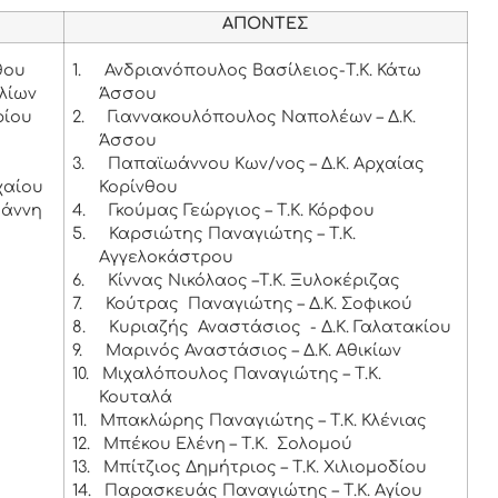
ΑΠΟΝΤΕΣ
θου
1.
Ανδριανόπουλος Βασίλειος-Τ.Κ. Κάτω
λίων
Άσσου
ρίου
2.
Γιαννακουλόπουλος Ναπολέων – Δ.Κ.
Άσσου
3.
Παπαϊωάννου Κων/νος – Δ.Κ. Αρχαίας
χαίου
Κορίνθου
ωάννη
4.
Γκούμας Γεώργιος – Τ.Κ. Κόρφου
5.
Καρσιώτης Παναγιώτης – Τ.Κ.
Αγγελοκάστρου
6.
Κίννας Νικόλαος –Τ.Κ. Ξυλοκέριζας
7.
Κούτρας Παναγιώτης – Δ.Κ. Σοφικού
8.
Κυριαζής Αναστάσιος - Δ.Κ. Γαλατακίου
9.
Μαρινός Αναστάσιος – Δ.Κ. Αθικίων
10.
Μιχαλόπουλος Παναγιώτης – Τ.Κ.
Κουταλά
11.
Μπακλώρης Παναγιώτης – Τ.Κ. Κλένιας
12.
Μπέκου Ελένη – Τ.Κ. Σολομού
13.
Μπίτζιος Δημήτριος – Τ.Κ. Χιλιομοδίου
14.
Παρασκευάς Παναγιώτης – Τ.Κ. Αγίου