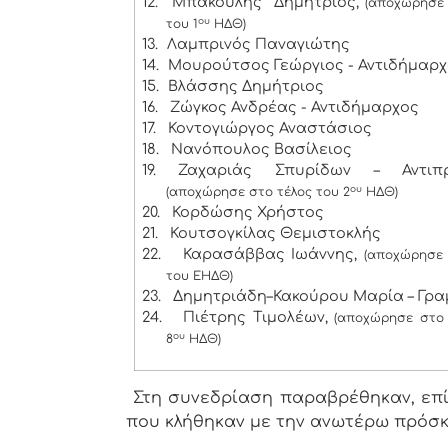
12.
Μπάκουλης Δημήτριος,
(αποχώρησε 
ου
του 1
ΗΔΘ)
13.
Λαμπρινός Παναγιώτης
14.
Μουρούτσος Γεώργιος - Αντιδήμαρ
15.
Βλάσσης Δημήτριος
16.
Ζώγκος Ανδρέας - Αντιδήμαρχος
17.
Κοντογιώργος Αναστάσιος
18.
Νανόπουλος Βασίλειος
19.
Ζαχαριάς Σπυρίδων – Αντιπρ
ου
(αποχώρησε στο τέλος του 2
ΗΔΘ)
20.
Κορδώσης Χρήστος
21.
Κουτσογκίλας Θεμιστοκλής
22.
Καρασάββας Ιωάννης,
(αποχώρησε 
του ΕΗΔΘ)
23.
Δημητριάδη–Κακούρου Μαρία – Γρ
24.
Πιέτρης Τιμολέων,
(αποχώρησε στο 
ου
8
ΗΔΘ)
Στη συνεδρίαση παραβρέθηκαν, επίσ
που κλήθηκαν με την ανωτέρω πρόσ