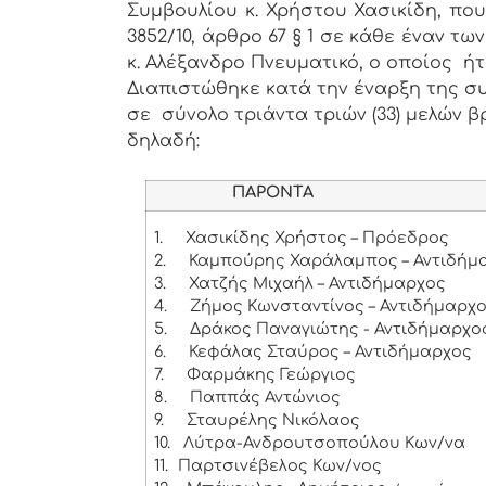
Συμβουλίου κ. Χρήστου Χασικίδη, πο
3852/10, άρθρο 67 § 1 σε κάθε έναν 
κ. Αλέξανδρο Πνευματικό, ο οποίος ή
Διαπιστώθηκε κατά την έναρξη της συ
σε σύνολο τριάντα τριών (33) μελών β
δηλαδή:
ΠΑΡΟΝΤΑ
1.
Χασικίδης Χρήστος – Πρόεδρος
2.
Καμπούρης Χαράλαμπος – Αντιδήμα
3.
Χατζής Μιχαήλ – Αντιδήμαρχος
4.
Ζήμος Κωνσταντίνος – Αντιδήμαρχ
5.
Δράκος Παναγιώτης - Αντιδήμαρχο
6.
Κεφάλας Σταύρος – Αντιδήμαρχος
7.
Φαρμάκης Γεώργιος
8.
Παππάς Αντώνιος
9.
Σταυρέλης Νικόλαος
10.
Λύτρα-Ανδρουτσοπούλου Κων/να
11.
Παρτσινέβελος Κων/νος