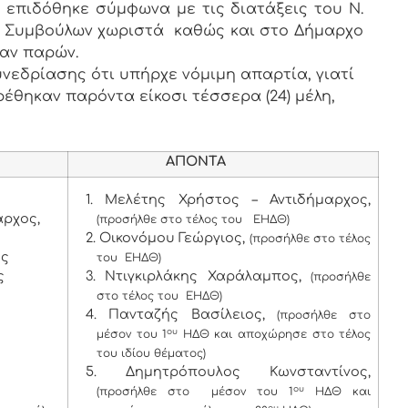
υ επιδόθηκε σύμφωνα με τις διατάξεις του Ν.
των Συμβούλων χωριστά καθώς και στο Δήμαρχο
ταν παρών.
νεδρίασης ότι υπήρχε νόμιμη απαρτία, γιατί
ρέθηκαν παρόντα είκοσι τέσσερα (24) μέλη,
ΑΠΟΝΤΑ
1. Μελέτης Χρήστος – Αντιδήμαρχος,
ρχος,
(προσήλθε στο τέλος του ΕΗΔΘ)
2. Οικονόμου Γεώργιος,
(προσήλθε στο τέλος
ος
του ΕΗΔΘ)
ς
3. Ντιγκιρλάκης Χαράλαμπος,
(προσήλθε
στο τέλος του ΕΗΔΘ)
4. Πανταζής Βασίλειος,
(προσήλθε στο
ου
μέσον του 1
ΗΔΘ και αποχώρησε στο τέλος
του ιδίου θέματος)
5. Δημητρόπουλος Κωνσταντίνος,
ου
(προσήλθε στο μέσον του 1
ΗΔΘ και
ου