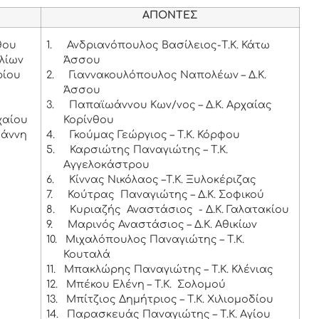
ΑΠΟΝΤΕΣ
θου
1.
Ανδριανόπουλος Βασίλειος-Τ.Κ. Κάτω
λίων
Άσσου
ρίου
2.
Γιαννακουλόπουλος Ναπολέων – Δ.Κ.
Άσσου
3.
Παπαϊωάννου Κων/νος – Δ.Κ. Αρχαίας
χαίου
Κορίνθου
ωάννη
4.
Γκούμας Γεώργιος – Τ.Κ. Κόρφου
5.
Καρσιώτης Παναγιώτης – Τ.Κ.
Αγγελοκάστρου
6.
Κίννας Νικόλαος –Τ.Κ. Ξυλοκέριζας
7.
Κούτρας Παναγιώτης – Δ.Κ. Σοφικού
8.
Κυριαζής Αναστάσιος - Δ.Κ. Γαλατακίου
9.
Μαρινός Αναστάσιος – Δ.Κ. Αθικίων
10.
Μιχαλόπουλος Παναγιώτης – Τ.Κ.
Κουταλά
11.
Μπακλώρης Παναγιώτης – Τ.Κ. Κλένιας
12.
Μπέκου Ελένη – Τ.Κ. Σολομού
13.
Μπίτζιος Δημήτριος – Τ.Κ. Χιλιομοδίου
14.
Παρασκευάς Παναγιώτης – Τ.Κ. Αγίου