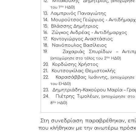
12.
Μπάκουλης Δημήτριος,
(αποχώρησε 
ου
του 1
ΗΔΘ)
13.
Λαμπρινός Παναγιώτης
14.
Μουρούτσος Γεώργιος - Αντιδήμαρ
15.
Βλάσσης Δημήτριος
16.
Ζώγκος Ανδρέας - Αντιδήμαρχος
17.
Κοντογιώργος Αναστάσιος
18.
Νανόπουλος Βασίλειος
19.
Ζαχαριάς Σπυρίδων – Αντιπ
ου
(αποχώρησε στο τέλος του 2
ΗΔΘ)
20.
Κορδώσης Χρήστος
21.
Κουτσογκίλας Θεμιστοκλής
22.
Καρασάββας Ιωάννης,
(αποχώρησε 
του ΕΗΔΘ)
23.
Δημητριάδη–Κακούρου Μαρία – Γρ
24.
Πιέτρης Τιμολέων,
(αποχώρησε στο 
ου
8
ΗΔΘ)
Στη συνεδρίαση παραβρέθηκαν, επίσ
που κλήθηκαν με την ανωτέρω πρόσ