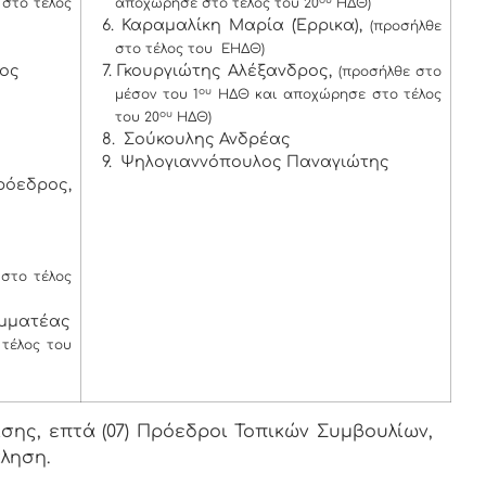
στο τέλος
αποχώρησε στο τέλος του 20
ΗΔΘ)
6. Καραμαλίκη Μαρία (Έρρικα),
(προσήλθε
στο τέλος του ΕΗΔΘ)
χος
7. Γκουργιώτης Αλέξανδρος,
(προσήλθε στο
ου
μέσον του 1
ΗΔΘ και αποχώρησε στο τέλος
ου
του 20
ΗΔΘ)
8. Σούκουλης Ανδρέας
9. Ψηλογιαννόπουλος Παναγιώτης
ρόεδρος,
στο τέλος
αμματέας
τέλος του
ης, επτά (07) Πρόεδροι Τοπικών Συμβουλίων,
κληση.