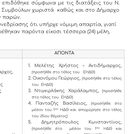
υ επιδόθηκε σύμφωνα με τις διατάξεις του Ν.
των Συμβούλων χωριστά καθώς και στο Δήμαρχο
ν παρών.
νεδρίασης ότι υπήρχε νόμιμη απαρτία, γιατί
ρέθηκαν παρόντα είκοσι τέσσερα (24) μέλη,
ΑΠΟΝΤΑ
1. Μελέτης Χρήστος – Αντιδήμαρχος,
ρχος,
(προσήλθε στο τέλος του ΕΗΔΘ)
2. Οικονόμου Γεώργιος,
(προσήλθε στο τέλος
ος
του ΕΗΔΘ)
ς
3. Ντιγκιρλάκης Χαράλαμπος,
(προσήλθε
στο τέλος του ΕΗΔΘ)
4. Πανταζής Βασίλειος,
(προσήλθε στο
ου
μέσον του 1
ΗΔΘ και αποχώρησε στο τέλος
του ιδίου θέματος)
5. Δημητρόπουλος Κωνσταντίνος,
ου
(προσήλθε στο μέσον του 1
ΗΔΘ και
ου