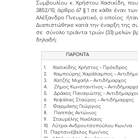
Συμβουλίου κ. Χρήστου Χασικίδη, πο
3852/10, άρθρο 67 § 1 σε κάθε έναν 
Αλέξανδρο Πνευματικό, ο οποίος ήτα
Διαπιστώθηκε κατά την έναρξη της συ
σε σύνολο τριάντα τριών (33) μελών β
δηλαδή:
ΠΑΡΟΝΤΑ
1.
Χασικίδης Χρήστος – Πρόεδρος
2.
Καμπούρης Χαράλαμπος – Αντιδήμα
3.
Χατζής Μιχαήλ – Αντιδήμαρχος
4.
Ζήμος Κωνσταντίνος – Αντιδήμαρχ
5.
Δράκος Παναγιώτης - Αντιδήμαρχο
6.
Κεφάλας Σταύρος – Αντιδήμαρχος
7.
Φαρμάκης Γεώργιος
8.
Παππάς Αντώνιος
9.
Σταυρέλης Νικόλαος
10.
Λύτρα-Ανδρουτσοπούλου Κων/να
11.
Παρτσινέβελος Κων/νος