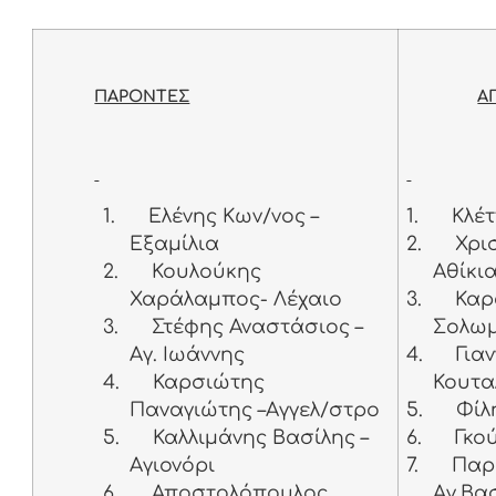
ΠΑΡΟΝΤΕΣ
Α
1.
Ελένης Κων/νος –
1.
Κλέ
Εξαμίλια
2.
Χρι
2.
Κουλούκης
Αθίκι
Χαράλαμπος- Λέχαιο
3.
Καρ
3.
Στέφης Αναστάσιος –
Σολω
Αγ. Ιωάννης
4.
Για
4.
Καρσιώτης
Κουτα
Παναγιώτης –Αγγελ/στρο
5.
Φίλ
5.
Καλλιμάνης Βασίλης –
6.
Γκο
Αγιονόρι
7.
Παρ
6.
Αποστολόπουλος
Αγ.Βα