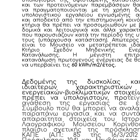
και των προτεινόμενων παρεμβάσεων θα
να πραγματοποιούνται με τη χρήση δυ
υπολογιστικού εργαλείου εγνωσμένης α
και αποδεκτό από την επιστημονική κοινό
κτήρια θα πρέπει να προσομοιωθούν με
δομικά και λειτουργικά και άλλα χαρακτ
που παρουσιάζουν κατά την περίοδο της 
τους (υπάρχουσα κατάσταση). Απώτερος
είναι το Μουσείο να μετατρέπεται ιδα
Κτήριο Σχεδόν Μηδενικής Ενεργ
Κατανάλωσης. Η μέγιστη επιτρε
κατανάλωση πρωτογενούς ενέργειας δε θ
να υπερβαίνει τις
60 kWh/m2/έτος.
Δεδομένης της δυσκολίας κα
ιδιαίτερων χαρακτηριστικώ
ενεργειακών-βιοκλιματικών στοιχε
πρέπει να υπολογιστούν, προ
τεί
ανάθεση της εργασίας σε έμ
Σύμβουλο που θα μπορεί να αναλά
παραπάνω εργασία και να συντά
απαραίτητα στοιχεία του Ιστορ
Λαογραφικού Μουσείου Κορίνθ
πλαίσιο σχετικής της πρόσκλησ
ΚΑΠΕ (Α.Π.: 85 της 16/3/201