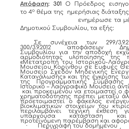
Απόφαση
: 301
Ο Πρόεδρος εισηγο
ο
το 4
θέμα της ημερήσιας διάταξης
ενημέρωσε τα μέλη
Δημοτικού Συμβουλίου, τα εξής:
Σε συνέχεια των 299/3.9.
300/3.9.2012 αποφάσεων Δημ
Συμβουλίου για την αποδοχή εκχ
αρμοδιότητας υλοποίησης της 
«
Μετατροπή του Ιστορικού-Λαογρ
Μουσείου Κορίνθου σε Ευφυές Θε
Μουσείο Σχεδόν Μηδενικής Ενεργ
Κατανάλωσης
» και της έγκρισης τ
της Προγραμματικής Σύμβασης
Ιστορικό – Λαογραφικό Μουσείο αντ
και προκειμένου να ετοιμαστεί ο 
χρηματοδότησης πρέπει μεταξύ άλ
προετοιμαστεί ο φάκελος ενεργει
βιοκλιματικών στοιχείων του κτιρ
περιλαμβάνει τεχνική έκθεση γ
υπάρχουσα κατάσταση κα
προτεινόμενη παρέμβαση και αφορά
·
Περιγραφή του δομημένου