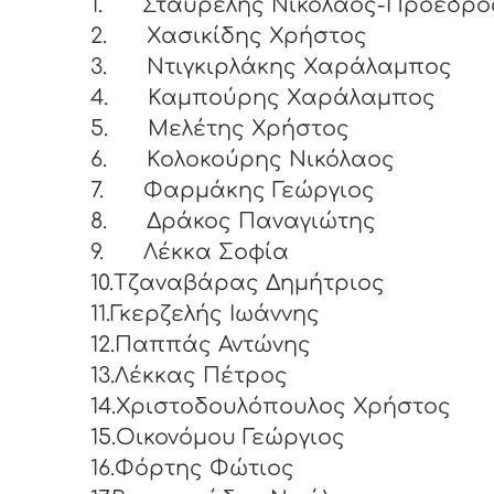
1.
Σταυρέλης Νικόλαος-Πρόεδρ
2.
Χασικίδης Χρήστος
3.
Ντιγκιρλάκης Χαράλαμπος
4.
Καμπούρης Χαράλαμπος
5.
Μελέτης Χρήστος
6.
Κολοκούρης Νικόλαος
7.
Φαρμάκης Γεώργιος
8.
Δράκος Παναγιώτης
9.
Λέκκα Σοφία
10.Τζαναβάρας Δημήτριος
11.Γκερζελής Ιωάννης
12.Παππάς Αντώνης
13.Λέκκας Πέτρος
14.Χριστοδουλόπουλος Χρήστος
15.Οικονόμου Γεώργιος
16.Φόρτης Φώτιος