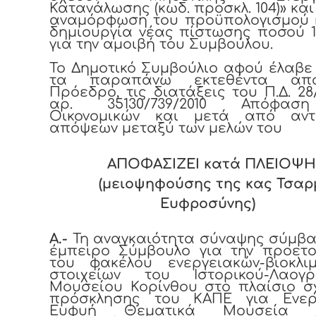
Κατανάλωσης (κωδ. προσκλ. 104)» και
αναμόρφωση του προϋπολογισμού κ
δημιουργία νέας πίστωσης ποσού 1
για την αμοιβή του Συμβούλου.
Το Δημοτικό Συμβούλιο αφού έλαβ
τα παραπάνω εκτεθέντα απ
Πρόεδρο, τις διατάξεις του Π.Δ. 28/
αρ. 35130/739/2010 Απόφασ
Οικονομικών και μετά από αντ
απόψεων μεταξύ των μελών του
ΑΠΟΦΑΣΙΖΕΙ κατά ΠΛΕΙΟΨΗ
(μειοψηφούσης της κας Τσα
Ευφροσύνης)
Α.-
Τη αναγκαιότητα σύναψης σύμβα
έμπειρο Σύμβουλο για την προετο
του φακέλου ενεργειακών-βιοκλιμ
στοιχείων του Ιστορικού-Λαογρ
Μουσείου Κορίνθου στο πλαίσιο σ
πρόσκλησης του ΚΑΠΕ για Ενερ
Ευφυή Θεματικά Μουσεία σ