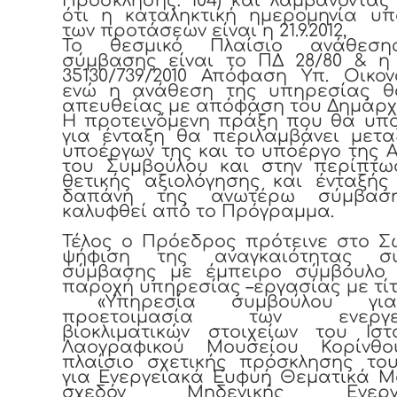
Πρόσκλησης: 104) και λαμβάνοντα
ότι η καταληκτική ημερομηνία υπ
των προτάσεων είναι η 21.9.2012,
Το θεσμικό Πλαίσιο ανάθεση
σύμβασης είναι το ΠΔ 28/80 & η 
35130/739/2010 Απόφαση Υπ. Οικον
ενώ η ανάθεση της υπηρεσίας θα
απευθείας με απόφαση του Δημάρχ
Η προτεινόμενη πράξη που θα υπο
για ένταξη θα περιλαμβάνει μετα
υποέργων της και το υποέργο της 
του Συμβούλου και στην περίπτω
θετικής αξιολόγησης και ένταξής
δαπάνη της ανωτέρω σύμβασ
καλυφθεί από το Πρόγραμμα.
Τέλος ο Πρόεδρος πρότεινε στο Σ
ψήφιση της αναγκαιότητας σ
σύμβασης με έμπειρο σύμβουλο 
παροχή υπηρεσίας –εργασίας με τίτ
«Υπηρεσία συμβούλου γι
προετοιμασία των ενεργει
βιοκλιματικών στοιχείων του Ιστ
Λαογραφικού Μουσείου Κορίνθ
πλαίσιο σχετικής πρόσκλησης το
για Ενεργειακά Ευφυή Θεματικά Μ
σχεδόν Μηδενικής Ενεργε