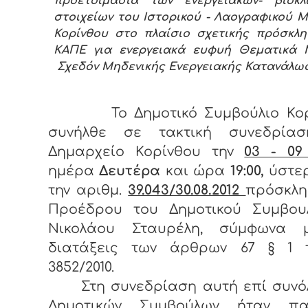
προετοιμασία των ενεργειακών- βιοκλι
στοιχείων του Ιστορικού - Λαογραφικού 
Κορίνθου στο πλαίσιο σχετικής πρόσκλ
ΚΑΠΕ για ενεργειακά ευφυή Θεματικά 
Σχεδόν Μηδενικής Ενεργειακής Κατανάλωσ
Το Δημοτικό Συμβούλιο Κο
συνήλθε σε τακτική συνεδρία
Δημαρχείο Κορίνθου την
03 - 09
ημέρα
Δευτέρα
και ώρα
19:00,
ύστε
την αριθμ.
39.043/30.08.2012
πρόσκλη
Προέδρου του Δημοτικού Συμβουλ
Νικολάου Σταυρέλη, σύμφωνα 
διατάξεις των άρθρων 67 § 1 
3852/2010.
Στη συνεδρίαση αυτή επί συνόλ
Δημοτικών Συμβούλων ήταν πα