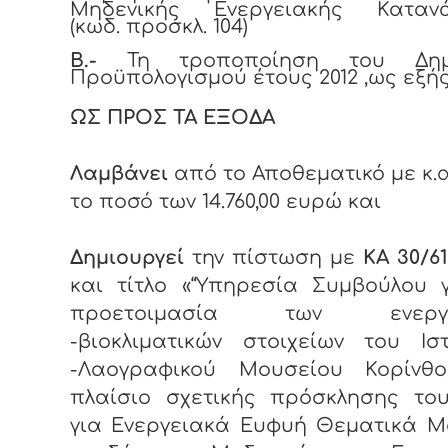
Μηδενικής Ενεργειακής Καταν
(κωδ. προσκλ. 104)
Β.-
Τη τροποποίηση του Δημο
Προϋπολογισμού έτους 2012 ,ως εξής
ΩΣ ΠΡΟΣ ΤΑ ΕΞΟΔΑ
Λαμβάνει
από το Αποθεματικό με κ.α.
το ποσό των 14.760,00 ευρώ και
Δημιουργεί
την πίστωση με
ΚΑ 30/61
και τίτλο «“Υπηρεσία Συμβούλου 
προετοιμασία των ενεργε
-βιοκλιματικών στοιχείων του Ισ
-Λαογραφικού Μουσείου Κορίνθ
πλαίσιο σχετικής πρόσκλησης το
για Ενεργειακά Ευφυή Θεματικά Μ