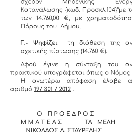
σχεδόν Μηδενικής Ενεργε
Κατανάλωσης {κωδ. Προσκλ.104}”με 
των 14.760,00
€,
με χρηματοδότη
Πόρους του Δήμου.
Γ.- Ψηφίζει
τη διάθεση της αν
σχετικής πίστωσης (14.760 €).
Αφού έγινε η σύνταξη του α
πρακτικού υπογράφεται όπως ο Νόμος ο
Η ανωτέρω απόφαση έλαβε αύ
αριθμό
19/ 301 / 2012
.
Ο Π Ρ Ο Ε Δ Ρ Ο Σ Ο Γ
Μ Μ Α Τ Ε Α Σ ΤΑ ΜΕΛΗ
ΝΙΚΟΛΑΟΣ Δ. ΣΤΑΥΡΕΛΗΣ