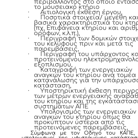
περιβάλλοντος στο οποίο εντάσ
το μουσειακό κτήριο
·
Αιτιολογική έκθεση έργου,
·
Ποσοτικά στοιχεία/ μεγέθη κα
βασικά χαρακτηριστικά του κτη
(πχ. Επιφάνεια κτηρίου και αριθ
ορόφων, κ.λ.π.),
·
Περιγραφή των δομικών στοιχ
του κελύφους πριν και μετά τις
παρεμβάσεις,
·
Περιγραφή του υπάρχοντος κα
προτεινόμενου ηλεκτρομηχανολο
εξοπλισμού,
·
Καταγραφή των ενεργειακών
αναγκών του κτηρίου ανά τομέα
κατανάλωσης για την υπάρχουσ
κατάσταση,
·
Υποστηρικτική έκθεση περιγρ
των μέτρων ενεργειακής αναβά
του κτηρίου και της εγκατάστασ
συστημάτων ΑΠΕ
·
Υπολογισμός των ενεργειακών
αναγκών του κτηρίου όπως θα
προκύπτουν ύστερα από τις
προτεινόμενες παρεμβάσεις,
Σύμφωνα με τον Οδηγό του ΚΑΠΕ, 
υπολογισμοί της υφιστάμενης κατάστασ