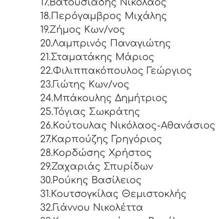
17.Βατουσιάδης Νικόλαος
18.Περόγαμβρος Μιχάλης
19.Ζήμος Κων/νος
20.Λαμπρινός Παναγιώτης
21.Σταματάκης Μάριος
22.Φιλιππακόπουλος Γεώργιος
23.Γιώτης Κων/νος
24.Μπάκουλης Δημήτριος
25.Τόγιας Σωκράτης
26.Κούτουλας Νικόλαος-Αθανάσιος
27.Καρπούζης Γρηγόριος
28.Κορδώσης Χρήστος
29.Ζαχαριάς Σπυρίδων
30.Ρούκης Βασίλειος
31.Κουτσογκίλας Θεμιστοκλής
32.Γιάννου Νικολέττα