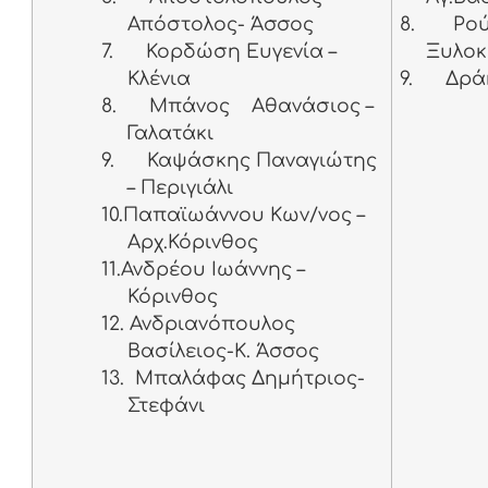
Απόστολος- Άσσος
8.
Ρού
7.
Κορδώση Ευγενία –
Ξυλοκ
Κλένια
9.
Δρά
8.
Μπάνος Αθανάσιος –
Γαλατάκι
9.
Καψάσκης Παναγιώτης
– Περιγιάλι
10.Παπαϊωάννου Κων/νος –
Αρχ.Κόρινθος
11.Ανδρέου Ιωάννης –
Κόρινθος
12. Ανδριανόπουλος
Βασίλειος-K. Άσσος
13. Μπαλάφας Δημήτριος-
Στεφάνι