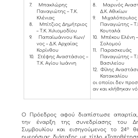
7.
Μπακλώρης
8.
Μαρινός Αναστ
Παναγιώτης – Τ.Κ.
Δ.Κ. Αθικίων
Κλένιας
9.
Μιχαλόπουλος
8.
Μπίτζιος Δημήτριος
Παναγιώτης – Τ.
– Τ.Κ. Χιλιομοδίου
Κουταλά
9.
Παπαϊωάννου Κων/
10.
Μπέκου Ελένη –
νος – Δ.Κ. Αρχαίας
Σολομού
Κορίνθου
11.
Παρασκευάς
10.
Στέφης Αναστάσιος –
Παναγιώτης – Τ.
Τ.Κ. Αγίου Ιωάννη
Βασιλείου
12.
Φίλης Αναστάσιο
Κατακαλίου
οι οποίοι δεν προ
αν και κλήθηκαν νό
Ο Πρόεδρος αφού διαπίστωσε απαρτία,
την έναρξη της συνεδρίασης του Δη
ο
Συμβουλίου και εισηγούμενος το 24
θέ
ημερήσιας διάταξης με τίτλο «Τοποθέτησ