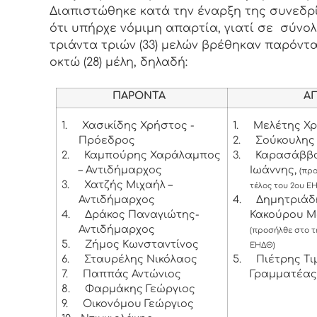
Διαπιστώθηκε κατά την έναρξη της συνεδρ
ότι υπήρχε νόμιμη απαρτία, γιατί σε σύνο
τριάντα τριών (33) μελών βρέθηκαν παρόντα
οκτώ (28) μέλη, δηλαδή:
ΠΑΡΟΝΤΑ
ΑΠΟΝ
1.
Χασικίδης Χρήστος -
1.
Μελέτης Χ
Πρόεδρος
2.
Σούκουλης
2.
Καμπούρης Χαράλαμπος
3.
Καρασάββ
– Αντιδήμαρχος
Ιωάννης,
(πρ
3.
Χατζής Μιχαήλ –
τέλος του 2ου Ε
Αντιδήμαρχος
4.
Δημητριάδ
4.
Δράκος Παναγιώτης-
Κακούρου Μ
Αντιδήμαρχος
(προσήλθε στο τ
5.
Ζήμος Κωνσταντίνος
ΕΗΔΘ)
6.
Σταυρέλης Νικόλαος
5.
Πιέτρης Τι
7.
Παππάς Αντώνιος
Γραμματέας
8.
Φαρμάκης Γεώργιος
9.
Οικονόμου Γεώργιος