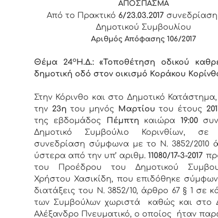
ΑΠΟΣΠΑΣΜΑ
Από το Πρακτικό
6/23.03.2017
συνεδρίαση
Δημοτικού Συμβουλίου
Αριθμός Απόφασης 10
6
/2017
o
Θέμα 24
Η.Δ.: «Τοποθέτηση οδικού καθ
δημοτική οδό στον οικισμό Κοράκου Κορίνθ
Στην Κόρινθο και στο Δημοτικό Κατάστημα
την
23η
του μηνός
Μαρτίου
του έτους
201
της εβδομάδος
Πέμπτη
καιώρα
19:00
συν
Δημοτικό Συμβούλιο Κορινθίων, σε 
συνεδρίαση σύμφωνα με το Ν. 3852/2010 ά
ύστερα από την υπ’ αριθμ.
11080/17-3-2017
πρ
του Προέδρου του Δημοτικού Συμβου
Χρήστου Χασικίδη, που επιδόθηκε σύμφων
διατάξεις του Ν. 3852/10, άρθρο 67 § 1 σε 
των Συμβούλων χωριστά καθώς και στο 
Αλέξανδρο Πνευματικό, ο οποίος ήταν παρ