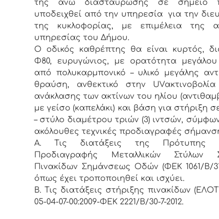
της άνω διασταύρωσης σε σημείο 
υποδειχθεί από την υπηρεσία για την διε
της κυκλοφορίας, με επιμέλεια της α
υπηρεσίας του Δήμου.
Ο οδικός καθρέπτης θα είναι κυρτός, δ
Φ80, ευρυγώνιος, με ορατότητα μεγάλο
από πολυκαρμπονικό – υλικό μεγάλης αν
θραύση, ανθεκτικό στην UVακτινοβολία
ανάκλασης των ακτίνων του ηλίου (αντιθαμβ
με γείσο (καπελάκι) και βάση για στήριξη σ
– στύλο διαμέτρου τριών (3) ιντσών, σύμφων
ακόλουθες τεχνικές προδιαγραφές σήμανση
Α. Τις διατάξεις της Πρότυπης Τ
Προδιαγραφής Μεταλλικών Στύλων Σ
Πινακίδων Σημάνσεως Οδών (ΦΕΚ 1061/Β/31-1
όπως έχει τροποποιηθεί και ισχύει.
Β. Τις διατάξεις στήριξης πινακίδων (ΕΛΟΤ 
05-04-07-00:2009-ΦΕΚ 2221/Β/30-7-2012.