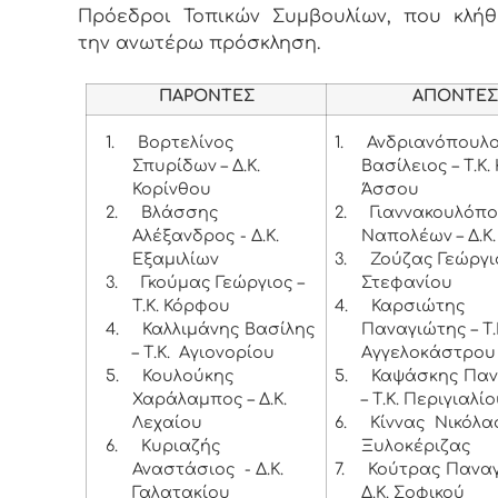
Πρόεδροι Τοπικών Συμβουλίων, που κλή
την ανωτέρω πρόσκληση.
ΠΑΡΟΝΤΕΣ
ΑΠΟΝΤΕ
1.
Βορτελίνος
1.
Ανδριανόπουλ
Σπυρίδων – Δ.Κ.
Βασίλειος – Τ.Κ.
Κορίνθου
Άσσου
2.
Βλάσσης
2.
Γιαννακουλόπ
Αλέξανδρος - Δ.Κ.
Ναπολέων – Δ.Κ
Εξαμιλίων
3.
Ζούζας Γεώργιο
3.
Γκούμας Γεώργιος –
Στεφανίου
Τ.Κ. Κόρφου
4.
Καρσιώτης
4.
Καλλιμάνης Βασίλης
Παναγιώτης – Τ.
– Τ.Κ. Αγιονορίου
Αγγελοκάστρου
5.
Κουλούκης
5.
Καψάσκης Παν
Χαράλαμπος – Δ.Κ.
– Τ.Κ. Περιγιαλί
Λεχαίου
6.
Κίννας Νικόλαος
6.
Κυριαζής
Ξυλοκέριζας
Αναστάσιος - Δ.Κ.
7.
Κούτρας Παναγ
Γαλατακίου
Δ.Κ. Σοφικού