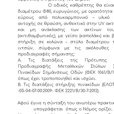
Ο οδικός καθρέπτης θα είναι 
διαμέτρου Φ80, ευρυγώνιος, με ορατότητα
εύρους από πολυκαρμπονικό – υλικό 
αντοχής σε θραύση, ανθεκτικό στην UV ακτ
και μη ανάκλασης των ακτίνων το
(αντιθαμβωτικός), με γείσο (καπελάκι) και 
στήριξη σε κολώνα – στύλο διαμέτρου τ
ιντσών, σύμφωνα με τις ακόλουθες τ
προδιαγραφές σήμανσης:
Α. Τις διατάξεις της Πρότυπης Τ
Προδιαγραφής Μεταλλικών Στύλων Σ
Πινακίδων Σημάνσεως Οδών (ΦΕΚ 1061/Β/13-
όπως έχει τροποποιηθεί και ισχύει.
Β. Τις διατάξεις στήριξης πινακίδων (ΕΛΟΤ
-05-04-07-00:2009- ΦΕΚ 2221/Β/30-7-2012).
Αφού έγινε η σύνταξη του ανωτέρω πρακτι
υπογράφεται όπως ο Νόμος ορίζει.