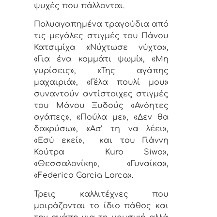
ψυχές που πάλλονται.
Πολυαγαπημένα τραγούδια από
τις μεγάλες στιγμές του Πάνου
Κατσιμίχα «Νύχτωσε νύχτα»,
«Για ένα κομμάτι ψωμί», «Μη
γυρίσεις», «Της αγάπης
μαχαιριά», «Γέλα πουλί μου»
συναντούν αντίστοιχες στιγμές
του Μάνου Ξυδούς «Ανόητες
αγάπες», «Πούλα με», «Δεν θα
δακρύσω», «Ασ’ τη να λέει»,
«Εσύ εκεί»,
και του Γιάννη
Κούτρα
Kuro Siwo»,
«Θεσσαλονίκη», «Γυναίκα»,
«Federico Garcia Lorca».
Τρεις καλλιτέχνες που
μοιράζονται το ίδιο πάθος και