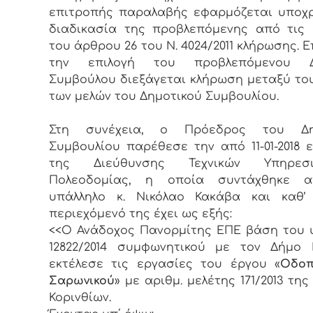
επιτροπής παραλαβής εφαρμόζεται υποχ
διαδικασία της προβλεπόμενης από τις 
του άρθρου 26 του Ν. 4024/2011 κλήρωσης. Ε
την επιλογή του προβλεπόμενου Δ
Συμβούλου διεξάγεται κλήρωση μεταξύ το
των μελών του Δημοτικού Συμβουλίου.
Στη συνέχεια, ο Πρόεδρος του Δη
Συμβουλίου παρέθεσε την από 11-01-2018 
της Διεύθυνσης Τεχνικών Υπηρε
Πολεοδομίας, η οποία συντάχθηκε 
υπάλληλο κ. Νικόλαο Κακάβα και καθ’
περιεχόμενό της έχει ως εξής:
<<Ο Ανάδοχος Πανορμίτης ΕΠΕ βάση του υ
12822/2014 συμφωνητικού με τον Δήμο 
εκτέλεσε τις εργασίες του έργου «
Οδοπ
Σαρωνικού
» με αριθμ. μελέτης 171/2013 τη
Κορινθίων.