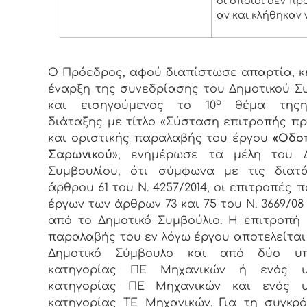
οι οποίοι δεν π
αν και κλήθηκαν 
Ο Πρόεδρος, αφού διαπίστωσε απαρτία, κ
έναρξη της συνεδρίασης του Δημοτικού Σ
ο
και εισηγούμενος το 10
θέμα τηςημ
διάταξης με τίτλο «Σύσταση επιτροπής π
και οριστικής παραλαβής του έργου
«Οδοπ
Σαρωνικού
», ενημέρωσε τα μέλη του Δ
Συμβουλίου, ότι σύμφωνα με τις διατά
άρθρου 61 του Ν. 4257/2014, οι επιτροπές
έργων των άρθρων 73 και 75 του Ν. 3669/08
από το Δημοτικό Συμβούλιο. Η επιτροπή 
παραλαβής του εν λόγω έργου αποτελείται
Δημοτικό Σύμβουλο και από δύο υπ
κατηγορίας ΠΕ Μηχανικών ή ενός υ
κατηγορίας ΠΕ Μηχανικών και ενός υ
κατηγορίας ΤΕ Μηχανικών. Για τη συγκρ