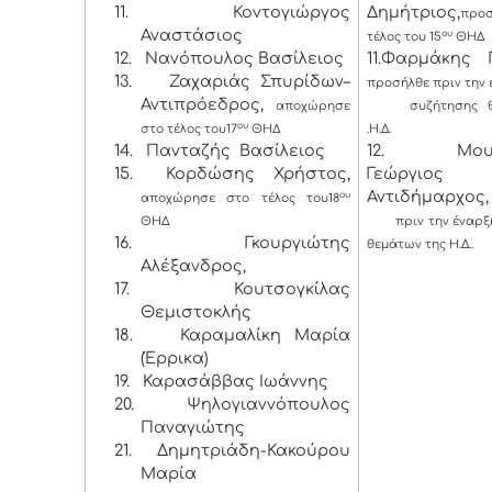
11.
Κοντογιώργος
Δημήτριος,
προ
Αναστάσιος
ου
τέλος του 15
ΘΗΔ
12.
Νανόπουλος Βασίλειος
11.Φαρμάκης 
13.
Ζαχαριάς Σπυρίδων–
προσήλθε πριν την
Αντιπρόεδρος,
αποχώρησε
συζήτησης θε
ου
στο τέλος του
17
ΘΗΔ
.Η.Δ.
14.
Πανταζής Βασίλειος
12. Μουρ
15.
Κορδώσης Χρήστος,
Γεώργι
Αντιδήμαρχος,
ου
αποχώρησε στο τέλος του
18
ΘΗΔ
πριν την έναρξη
16.
Γκουργιώτης
θεμάτων της Η.Δ..
Αλέξανδρος,
17.
Κουτσογκίλας
Θεμιστοκλής
18.
Καραμαλίκη Μαρία
(Έρρικα)
19.
Καρασάββας Ιωάννης
20.
Ψηλογιαννόπουλος
Παναγιώτης
21.
Δημητριάδη-Κακούρου
Μαρία