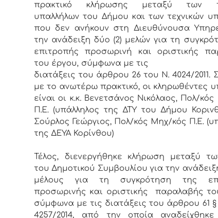
πρακτικό κλήρωσης μεταξύ των τε
υπαλλήλων του Δήμου και των τεχνικών υ
που δεν ανήκουν στη Διευθύνουσα Υπηρ
την ανάδειξη δύο (2) μελών για τη συγκρό
επιτροπής προσωρινή και οριστικής πα
του έργου, σύμφωνα με τις
διατάξεις του άρθρου 26 του Ν. 4024/2011.
με το ανωτέρω πρακτικό, οι κληρωθέντες υ
είναι οι κ.κ. Βενετσάνος Νικόλαος, Πολ/κός
Π.Ε. (υπάλληλος της ΔΤΥ του Δήμου Κορινθ
Σούρλος Γεώργιος, Πολ/κός Μηχ/κός Π.Ε. (υ
της ΔΕΥΑ Κορίνθου)
Τέλος, διενεργήθηκε κλήρωση μεταξύ τ
του Δημοτικού Συμβουλίου για την ανάδειξη 
μέλους για τη συγκρότηση της επ
προσωρινής και οριστικής παραλαβής το
σύμφωνα με τις διατάξεις του άρθρου 61 § 
4257/2014, από την οποία αναδείχθηκε