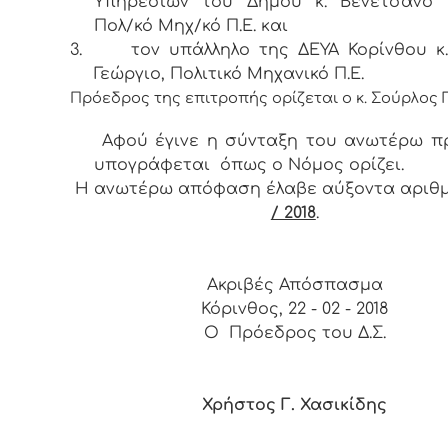
Υπηρεσιών του Δήμου κ. Βενετσάνο Ν
Πολ/κό Μηχ/κό Π.Ε. και
3.
τον υπάλληλο της ΔΕΥΑ Κορίνθου κ
Γεώργιο, Πολιτικό Μηχανικό Π.Ε.
Πρόεδρος της επιτροπής ορίζεται ο κ.
Σούρλος Γ
Αφού έγινε η σύνταξη του ανωτέρω π
υπογράφεται όπως ο Νόμος ορίζει.
Η ανωτέρω απόφαση έλαβε αύξοντα αρι
/ 2018
.
Ακριβές Απόσπασμα
Κόρινθος, 22 - 02 - 2018
Ο Πρόεδρος του Δ.Σ.
Χρήστος Γ. Χασικίδης