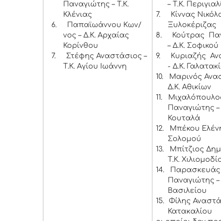
Παναγιώτης – Τ.Κ.
– Τ.Κ. Περιγια
Κλένιας
7.
Κίννας Νικόλα
6.
Παπαϊωάννου Κων/
Ξυλοκέριζας
νος – Δ.Κ. Αρχαίας
8.
Κούτρας Πα
Κορίνθου
– Δ.Κ. Σοφικού
7.
Στέφης Αναστάσιος –
9.
Κυριαζής Α
Τ.Κ. Αγίου Ιωάννη
- Δ.Κ. Γαλατακ
10.
Μαρινός Ανασ
Δ.Κ. Αθικίων
11.
Μιχαλόπουλο
Παναγιώτης – 
Κουταλά
12.
Μπέκου Ελένη 
Σολομού
13.
Μπίτζιος Δημ
Τ.Κ. Χιλιομοδί
14.
Παρασκευάς
Παναγιώτης – 
Βασιλείου
15.
Φίλης Αναστάσ
Κατακαλίου