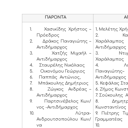
ΠΑΡΟΝΤΑ
ΑΠΟΝ
1.
Χασικίδης Χρήστος –
1
.
Μελέτης Χρή
Πρόεδρος
2. Καμπ
2.
Δράκος Παναγιώτης –
Χαράλαμ
Αντιδήμαρχος
Αντιδήμαρχος
3.
Χατζής Μιχαήλ –
3. Ντιγκι
Αντιδήμαρχος
Χαράλαμπος
4.
Σταυρέλης Νικόλαος
4. Λαμπ
5.
Οικονόμου Γεώργιος
Παναγιώτης–
6.
Παππάς Αντώνιος,
Αντιδήμαρχος
7.
Μπάκουλης Δημήτριος
5. Κεφάλας Στ
8.
Ζώγκος Ανδρέας –
6. Ζήμος Κωνσ
Αντιδήμαρχος
7. Σούκουλης 
9.
Παρτσινέβελος Κων/
8. Δημητρ
νος -Αντιδήμαρχος
Κωνσταντίνος
10.
Λύτρα-
9. Πιέτρης Τ
Ανδρουτσοπούλου Κων/
Γραμματέας
να
10. Βλ