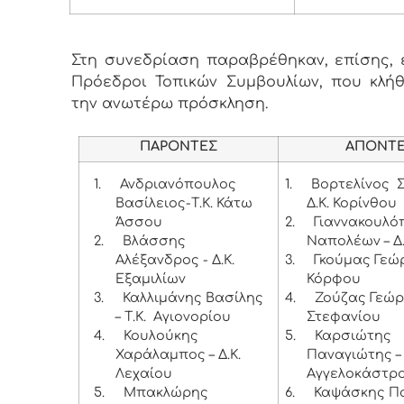
Στη συνεδρίαση παραβρέθηκαν, επίσης, ε
Πρόεδροι Τοπικών Συμβουλίων, που κλή
την ανωτέρω πρόσκληση.
ΠΑΡΟΝΤΕΣ
ΑΠΟΝΤ
1.
Ανδριανόπουλος
1.
Βορτελίνος 
Βασίλειος-Τ.Κ. Κάτω
Δ.Κ. Κορίνθου
Άσσου
2.
Γιαννακουλό
2.
Βλάσσης
Ναπολέων – Δ
Αλέξανδρος - Δ.Κ.
3.
Γκούμας Γεώργ
Εξαμιλίων
Κόρφου
3.
Καλλιμάνης Βασίλης
4.
Ζούζας Γεώργ
– Τ.Κ. Αγιονορίου
Στεφανίου
4.
Κουλούκης
5.
Καρσιώτης
Χαράλαμπος – Δ.Κ.
Παναγιώτης – 
Λεχαίου
Αγγελοκάστρ
5.
Μπακλώρης
6.
Καψάσκης Π