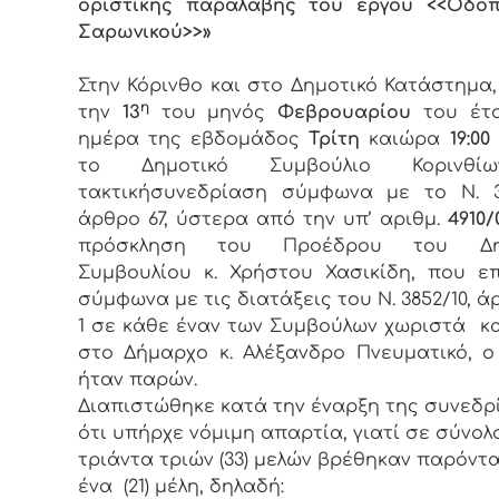
οριστικής παραλαβής του έργου <<Οδοπ
Σαρωνικού>>»
Στην Κόρινθο και στο Δημοτικό Κατάστημα
η
την
13
του μηνός
Φεβρουαρίου
του έτ
ημέρα της εβδομάδος
Τρίτη
καιώρα
19:00
το Δημοτικό Συμβούλιο Κορινθί
τακτικήσυνεδρίαση σύμφωνα με το Ν. 3
άρθρο 67, ύστερα από την υπ’ αριθμ.
4910/
πρόσκληση του Προέδρου του Δημ
Συμβουλίου κ. Χρήστου Χασικίδη, που ε
σύμφωνα με τις διατάξεις του Ν. 3852/10, ά
1 σε κάθε έναν των Συμβούλων χωριστά κ
στο Δήμαρχο κ. Αλέξανδρο Πνευματικό, 
ήταν παρών.
Διαπιστώθηκε κατά την έναρξη της συνεδρ
ότι υπήρχε νόμιμη απαρτία, γιατί σε σύνολ
τριάντα τριών (33) μελών βρέθηκαν παρόντα
ένα (21) μέλη, δηλαδή: