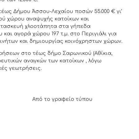
τέως Δήμου Άσσου-Λεχαίου ποσών 55.000 € γι’
ού χώρου αναψυχής κατοίκων και
κατασκευή χλοοτάπητα στα γήπεδα
αι αγορά χώρου 197 τ.μ. στο Περιγιάλι για
νήτων και δημιουργίας κοινόχρηστων χώρων.
ρήσεων στο τέως δήμο Σαρωνικού (Αθίκια,
ρευτικών αναγκών των κατοίκων , λόγω
κές γεωτρήσεις.
φείο τύπου