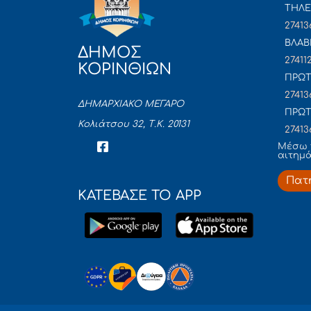
ΤΗΛΕ
27413
ΒΛΑΒ
ΔΗΜΟΣ
27411
ΚΟΡΙΝΘΙΩΝ
ΠΡΩΤ
27413
ΔΗΜΑΡΧΙΑΚΟ ΜΕΓΑΡΟ
ΠΡΩΤ
Κολιάτσου 32, Τ.Κ. 20131
27413
Mέσω 
αιτημ
Πατ
ΚΑΤΕΒΑΣΕ ΤΟ APP