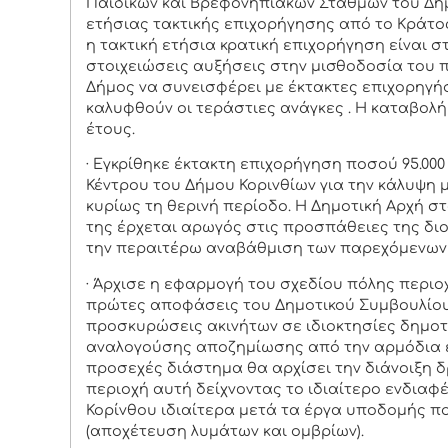
Παιδικών και Βρεφονηπιακών Σταθμών του Δήμ
ετήσιας τακτικής επιχορήγησης από το Κράτος.
η τακτική ετήσια κρατική επιχορήγηση είναι σ
στοιχειώσεις αυξήσεις στην μισθοδοσία του 
Δήμος να συνεισφέρει με έκτακτες επιχορηγή
καλυφθούν οι τεράστιες ανάγκες . Η καταβολή 
έτους.
· Εγκρίθηκε έκτακτη επιχορήγηση ποσού 95.000
Κέντρου του Δήμου Κορινθίων για την κάλυψη
κυρίως τη θερινή περίοδο. Η Δημοτική Αρχή σ
της έρχεται αρωγός στις προσπάθειες της διο
την περαιτέρω αναβάθμιση των παρεχόμενων
· Άρχισε η εφαρμογή του σχεδίου πόλης περι
πρώτες αποφάσεις του Δημοτικού Συμβουλίο
προσκυρώσεις ακινήτων σε ιδιοκτησίες δημοτ
αναλογούσης αποζημίωσης από την αρμόδια ε
προσεχές διάστημα θα αρχίσει την διάνοιξη 
περιοχή αυτή δείχνοντας το ιδιαίτερο ενδιαφ
Κορίνθου ιδιαίτερα μετά τα έργα υποδομής π
(αποχέτευση λυμάτων και ομβρίων).