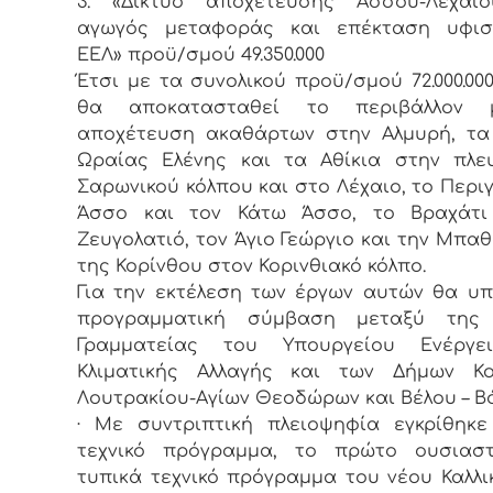
3. «Δίκτυο αποχέτευσης Άσσου-Λεχαίου
αγωγός μεταφοράς και επέκταση υφισ
ΕΕΛ» προϋ/σμού 49.350.000
Έτσι με τα συνολικού προϋ/σμού 72.000.00
θα αποκατασταθεί το περιβάλλον 
αποχέτευση ακαθάρτων στην Αλμυρή, τα
Ωραίας Ελένης και τα Αθίκια στην πλε
Σαρωνικού κόλπου και στο Λέχαιο, το Περιγι
Άσσο και τον Κάτω Άσσο, το Βραχάτι
Ζευγολατιό, τον Άγιο Γεώργιο και την Μπα
της Κορίνθου στον Κορινθιακό κόλπο.
Για την εκτέλεση των έργων αυτών θα υ
προγραμματική σύμβαση μεταξύ της 
Γραμματείας του Υπουργείου Ενέργε
Κλιματικής Αλλαγής και των Δήμων Κορ
Λουτρακίου-Αγίων Θεοδώρων και Βέλου – Β
· Με συντριπτική πλειοψηφία εγκρίθηκ
τεχνικό πρόγραμμα, το πρώτο ουσιαστ
τυπικά τεχνικό πρόγραμμα του νέου Καλλι