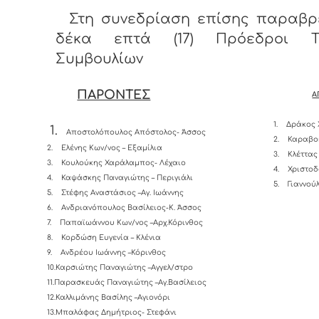
Στη συνεδρίαση επίσης παραβρ
δέκα επτά (17) Πρόεδροι Τ
Συμβουλίων
ΠΑΡΟΝΤΕΣ
Α
1.
Δράκος 
1.
Αποστολόπουλος Απόστολος- Άσσος
2.
Καραβο
2.
Ελένης Κων/νος – Εξαμίλια
3.
Κλέττας
3.
Κουλούκης Χαράλαμπος- Λέχαιο
4.
Χριστοδ
4.
Καψάσκης Παναγιώτης – Περιγιάλι
5.
Γιαννού
5.
Στέφης Αναστάσιος –Αγ. Ιωάννης
6.
Ανδριανόπουλος Βασίλειος-K. Άσσος
7.
Παπαϊωάννου Κων/νος –Αρχ.Κόρινθος
8.
Κορδώση Ευγενία – Κλένια
9.
Ανδρέου Ιωάννης –Κόρινθος
10.Καρσιώτης Παναγιώτης –Αγγελ/στρο
11.Παρασκευάς Παναγιώτης –Αγ.Βασίλειος
12.Καλλιμάνης Βασίλης –Αγιονόρι
13.Μπαλάφας Δημήτριος- Στεφάνι