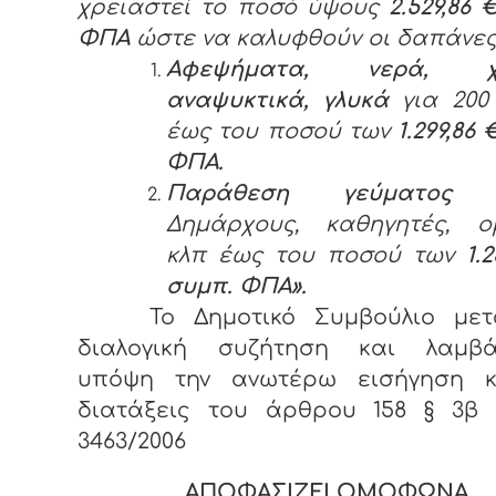
χρειαστεί το ποσό ύψους
2.529,86 
ΦΠΑ
ώστε να καλυφθούν οι δαπάνες 
Αφεψήματα, νερά, χυ
αναψυκτικά, γλυκά
για 200
έως του ποσού των
1.299,86
ΦΠΑ.
Παράθεση γεύματο
Δημάρχους, καθηγητές, ομ
κλπ έως του ποσού των
1.
συμπ. ΦΠΑ».
Το Δημοτικό Συμβούλιο με
διαλογική συζήτηση και λαμβά
υπόψη την ανωτέρω εισήγηση κ
διατάξεις του άρθρου 158 § 3β 
3463/2006
ΑΠΟΦΑΣΙΖΕΙ ΟΜΟΦΩΝΑ