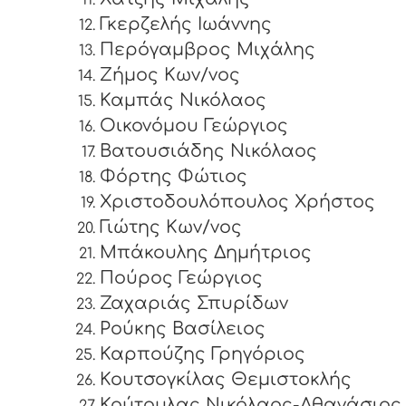
Γκερζελής Ιωάννης
Περόγαμβρος Μιχάλης
Ζήμος Κων/νος
Καμπάς Νικόλαος
Οικονόμου Γεώργιος
Βατουσιάδης Νικόλαος
Φόρτης Φώτιος
Χριστοδουλόπουλος Χρήστος
Γιώτης Κων/νος
Μπάκουλης Δημήτριος
Πούρος Γεώργιος
Ζαχαριάς Σπυρίδων
Ρούκης Βασίλειος
Καρπούζης Γρηγόριος
Κουτσογκίλας Θεμιστοκλής
Κούτουλας Νικόλαος-Αθανάσιος