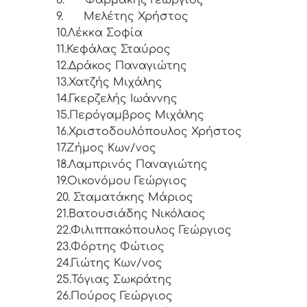
9.
Μελέτης Χρήστος
10.
Λέκκα Σοφία
11.
Κεφάλας Σταύρος
12.
Δράκος Παναγιώτης
13.
Χατζής Μιχάλης
14.
Γκερζελής Ιωάννης
15.
Περόγαμβρος Μιχάλης
16.
Χριστοδουλόπουλος Χρήστος
17.
Ζήμος Κων/νος
18.
Λαμπρινός Παναγιώτης
19.
Οικονόμου Γεώργιος
20.
Σταματάκης Μάριος
21.
Βατουσιάδης Νικόλαος
22.
Φιλιππακόπουλος Γεώργιος
23.
Φόρτης Φώτιος
24.
Γιώτης Κων/νος
25.
Τόγιας Σωκράτης
26.
Πούρος Γεώργιος