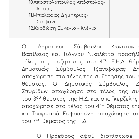
10.
Αποστολόπουλος Απόστολος-
Άσσος
11.
Μπαλάφας Δημήτριος-
Στεφάνι
12.
Κορδώση Ευγενία – Κλένια
Οι Δημοτικοί Σύμβουλοι Κωνσταντο
Βασίλειος και Γιάννου Νικολέττα προσή
ου
τέλος της συζήτησης του 4
Ε.Η.Δ. θέ
Δημοτικός Σύμβουλος Τζαναβάρας Δη
αποχώρησε στο τέλος της συζήτησης του 
θέματος. Ο Δημοτικός Σύμβουλος Ζ
Σπυρίδων αποχώρησε στο τέλος της συ
ου
του 3
θέματος της Η.Δ. και ο κ. Γκερζελής
ου
αποχώρησε στο τέλος του 4
θέματος τη
κα Τσαρμπού Ευφροσύνη αποχώρησε στ
ου
του 7
θέματος της Η.Δ.
Ο Πρόεδρος αφού διαπίστωσε 