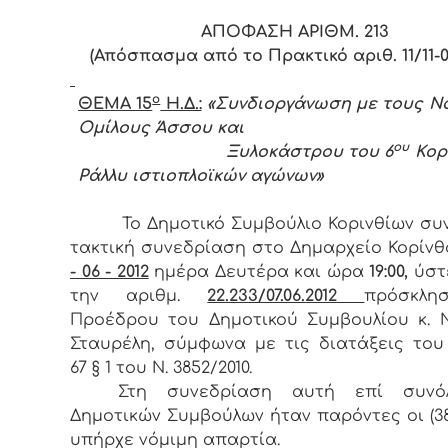
ΑΠΟΦΑΣΗ ΑΡΙΘΜ. 213
(Απόσπασμα από το Πρακτικό αριθ. 11/11-06
ο
ΘΕΜΑ 15
Η.Δ.:
«Συνδιοργάνωση με τους Ν
Ομίλους Άσσου και
ου
Ξυλοκάστρου του 6
Κορ
Ράλλυ ιστιοπλοϊκών αγώνων»
Το Δημοτικό Συμβούλιο Κορινθίων συ
τακτική συνεδρίαση στο Δημαρχείο Κορίν
- 06 - 2012
ημέρα Δευτέρα και ώρα
19:00,
ύστ
την αριθμ.
22.233/07.06.2012
πρόσκλη
Προέδρου του Δημοτικού Συμβουλίου κ. 
Σταυρέλη, σύμφωνα με τις διατάξεις το
67 § 1 του Ν. 3852/2010.
Στη συνεδρίαση αυτή επί συνόλ
Δημοτικών Συμβούλων ήταν παρόντες οι (38)
υπήρχε νόμιμη απαρτία.