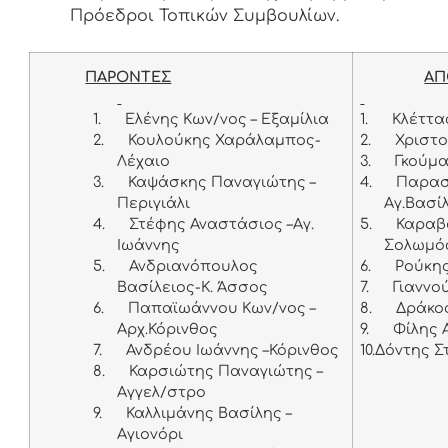
Πρόεδροι Τοπικών Συμβουλίων.
ΠΑΡΟΝΤΕΣ
ΑΠ
1.
Ελένης Κων/νος – Εξαμίλια
1.
Κλέττα
2.
Κουλούκης Χαράλαμπος-
2.
Χριστο
Λέχαιο
3.
Γκούμα
3.
Καψάσκης Παναγιώτης –
4.
Παρασ
Περιγιάλι
Αγ.Βασ
4.
Στέφης Αναστάσιος –Αγ.
5.
Καραβ
Ιωάννης
Σολωμό
5.
Ανδριανόπουλος
6.
Ρούκης
Βασίλειος-K. Άσσος
7.
Γιαννο
6.
Παπαϊωάννου Κων/νος –
8.
Δράκος
Αρχ.Κόρινθος
9.
Φίλης 
7.
Ανδρέου Ιωάννης –Κόρινθος
10.
Δόντης Σ
8.
Καρσιώτης Παναγιώτης –
Αγγελ/στρο
9.
Καλλιμάνης Βασίλης –
Αγιονόρι