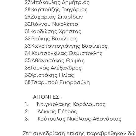
27.
Μπάκουλης Δημήτριος
28.
Καρπούζης Γρηγόριος
29.
Ζαχαριάς Σπυρίδων
30.
Γιάννου Νικολέττα
31.
Κορδώσης Χρήστος
32.
Ρούκης Βασίλειος
33.
Κωνσταντογιάννης Βασίλειος
34.
Κουτσογκίλας Θεμιστοκλής
35.
Αθανασάκος Θωμάς
36.
Γουγάς Αλέξανδρος
37.
Χριστάκης Ηλίας
38.
Τσαρμπού Ευφροσύνη
ΑΠΟΝΤΕΣ
1.
Ντιγκιρλάκης Χαράλαμπος
2.
Λέκκας Πέτρος
3.
Κούτουλας Νικόλαος-Αθανάσιος
Στη συνεδρίαση επίσης παραβρέθηκαν δώδ