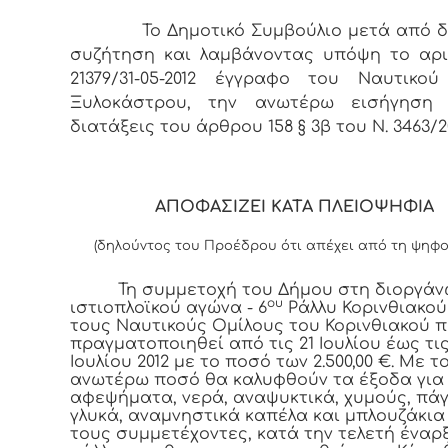
Το Δημοτικό Συμβούλιο μετά από δι
συζήτηση και λαμβάνοντας υπόψη το αρι
21379/31-05-2012 έγγραφο του Ναυτικο
Ξυλοκάστρου, την ανωτέρω εισήγηση 
διατάξεις του άρθρου 158 § 3β του Ν. 3463/2
ΑΠΟΦΑΣΙΖΕΙ ΚΑΤΑ ΠΛΕΙΟΨΗΦΙΑ
(δηλούντος του Προέδρου ότι απέχει από τη ψηφ
Τη συμμετοχή του Δήμου στη διοργά
ου
ιστιοπλοϊκού αγώνα - 6
Ράλλυ Κορινθιακο
τους Ναυτικούς Ομίλους του Κορινθιακού 
πραγματοποιηθεί από τις 21 Ιουλίου έως τις
Ιουλίου 2012 με το ποσό των 2.500,00 €. Με τ
ανωτέρω ποσό θα καλυφθούν τα έξοδα για
αφεψήματα, νερά, αναψυκτικά, χυμούς, πάγ
γλυκά, αναμνηστικά καπέλα και μπλουζάκια
τους συμμετέχοντες, κατά την τελετή έναρ