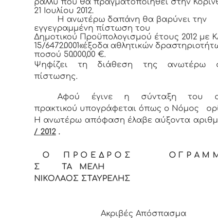
ράλλυ που θα πραγματοποιηθεί στην Κόριν
21 Ιουλίου 2012.
Η ανωτέρω δαπάνη θα βαρύνει την
εγγεγραμμένη πίστωση του
Δημοτικού Προϋπολογισμού έτους 2012 με Κ
15/6472.0001«έξοδα αθλητικών δραστηριοτήτ
ποσού 50.000,00 €.
Ψηφίζει τη διάθεση της ανωτέρω σ
πίστωσης.
Αφού έγινε η σύνταξη του α
πρακτικού υπογράφεται όπως ο Νόμος
ορί
Η ανωτέρω απόφαση έλαβε αύξοντα αριθ
/ 2012
.
Ο Π Ρ Ο Ε Δ Ρ Ο Σ Ο Γ Ρ Α Μ Μ Α
Σ ΤΑ ΜΕΛΗ
ΝΙΚΟΛΑΟΣ ΣΤΑΥΡΕΛΗΣ
Ακριβές Απόσπασμα