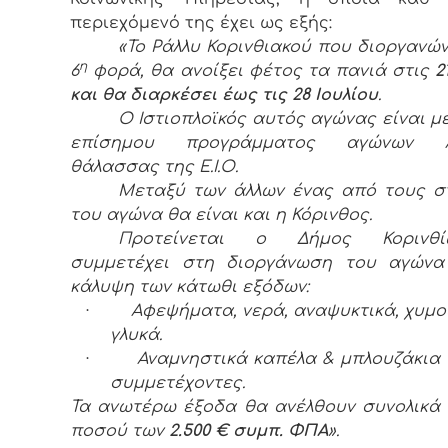
περιεχόμενό της έχει ως εξής:
«Το Ράλλυ Κορινθιακού που διοργανών
η
6
φορά, θα ανοίξει φέτος τα πανιά στις
2
και θα διαρκέσει έως τις 28 Ιουλίου
.
Ο Ιστιοπλοϊκός αυτός αγώνας είναι μ
επίσημου προγράμματος αγώνων Αν
θάλασσας της Ε.Ι.Ο.
Μεταξύ των άλλων ένας από τους σ
του αγώνα θα είναι και η Κόρινθος.
Προτείνεται ο Δήμος Κορινθ
συμμετέχει στη διοργάνωση του αγώνα
κάλυψη των κάτωθι εξόδων:
·
Αφεψήματα, νερά, αναψυκτικά, χυμοί
γλυκά.
·
Αναμνηστικά καπέλα & μπλουζάκια 
συμμετέχοντες.
Τα ανωτέρω έξοδα θα ανέλθουν συνολικά
ποσού των
2.500 € συμπ. ΦΠΑ
».