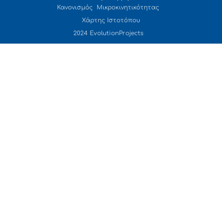
Κανονισμός Μικροκινητικότητας
Χάρτης Ιστοτόπου
2024 EvolutionProjects