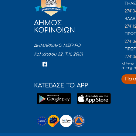
ΤΗΛΕ
27413
ΒΛΑΒ
ΔΗΜΟΣ
27411
ΚΟΡΙΝΘΙΩΝ
ΠΡΩΤ
27413
ΔΗΜΑΡΧΙΑΚΟ ΜΕΓΑΡΟ
ΠΡΩΤ
Κολιάτσου 32, Τ.Κ. 20131
27413
Mέσω 
αιτημ
Πατ
ΚΑΤΕΒΑΣΕ ΤΟ APP