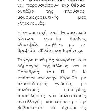
να
παρουσιάσουν
ένα θέαμα
αντάξιο της πλούσιας
μουσικοχορευτικής μας
κληρονομιάς.
Η συμμετοχή του Πνευματικού
Κέντρου,
στο 8ο
Διεθνές
Φεστιβάλ τιμήθηκε με το
Βραβείο
«Φιλίας και Ειρήνης».
Το χορευτικό μας συγκρότημα, ο
Δήμαρχος
της πόλεως
και
ο
Πρόεδρος του Π. Π. Κ.
επέστρεψαν στην
Κόρινθο
με
πλουσιότερες γνώσεις, με
πολύτιμες εμπειρίες,
προσκλήσεις για πολιτιστικές
ανταλλαγές
και κυρίως με την
βεβαιότητα
ότι
έχουμε τις