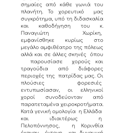
σημαίες από κάθε γωνιά του
πλανήτη. Το χορευτικό
μας
συγκρότημα, υπό τη διδασκαλία
και καθοδήγηση του κ.
Παναγιώτη Χωρίκη,
εμφανίσθηκε κυρίως στο
μεγάλο αμφιθέατρο της πόλεως
αλλά και σε άλλες σκηνές
όπου
παρουσίασε
χορούς και
τραγούδια από διάφορες
περιοχές της
πατρίδας μας. Οι
πλούσιες φορεσιές
εντυπωσίασαν,
οι
ελληνικοί
χοροί συνοδεύονταν από
παρατεταμένα χειροκροτήματα.
Κατά γενική ομολογία
η Ελλάδα
και ιδιαιτέρως η
Πελοπόννησος,
η Κορινθία
έκαναν
έντονη
και δυναμική