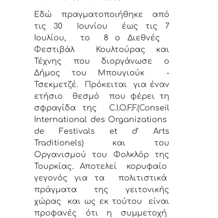
Εδώ πραγματοποιήθηκε από
τις 30
Ιουνίου
έως τις 7
Ιουλίου,
το
8 ο Διεθνές
Φεστιβάλ
Κουλτούρας και
Τέχνης που διοργάνωσε ο
Δήμος του Μπουγιούκ
-
Τσεκμετζέ.
Πρόκειται
για έναν
ετήσιο
θεσμό
που φέρει τη
σφραγίδα της
C.I.O.F.F.(Conseil
International des Organizations
de Festivals et d’ Arts
Traditionels) και του
Οργανισμού του Φολκλόρ της
Τουρκίας.
Αποτελεί
κορυφαίο
γεγονός για τα
πολιτιστικά
πράγματα της γειτονικής
χώρας
και ως εκ τούτου
είναι
προφανές ότι η συμμετοχή