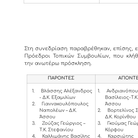
Στη συνεδρίαση παραβρέθηκαν, επίσης, εν
Πρόεδροι Τοπικών Συμβουλίων, που κλή
την ανωτέρω πρόσκληση.
ΠΑΡΟΝΤΕΣ
ΑΠΟΝΤ
1.
Βλάσσης Αλέξανδρος
1.
Ανδριανόπου
- Δ.Κ. Εξαμιλίων
Βασίλειος-Τ.Κ
2.
Γιαννακουλόπουλος
Άσσου
Ναπολέων – Δ.Κ.
2.
Βορτελίνος 
Άσσου
Δ.Κ. Κορίνθου
3.
Ζούζας Γεώργιος –
3.
Γκούμας Γεώργ
Τ.Κ. Στεφανίου
Κόρφου
4.
Καλλιμάνης Βασίλης
4.
Καρσιώτης