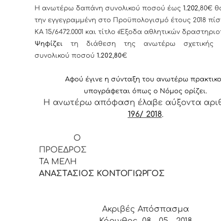
Η ανωτέρω δαπάνη συνολικού ποσού έως
1.202
,80€ θ
την εγγεγραμμένη στο Προϋπολογισμό έτους 2018 πί
ΚΑ 15/6472.0001 και τίτλο «Έξοδα αθλητικών δραστηρι
Ψηφίζει
τη διάθεση της ανωτέρω σχετικής 
συνολικού ποσού
1.202
,80
€
Αφ
ού έγινε η σύνταξη του ανωτέρω πρακτικ
υπογράφεται όπως ο Νόμος ορίζει.
Η ανωτέρω απόφαση έλαβε αύξοντα αρ
196/ 2018
.
Ο
ΠΡΟΕΔ
ΤΑ ΜΕΛΗ
ΑΝΑΣΤΑΣΙΟΣ ΚΟΝΤΟΓΙΩΡΓΟΣ
Ακριβές Απόσπασμα
Κόρινθος, 08 - 05 - 2018