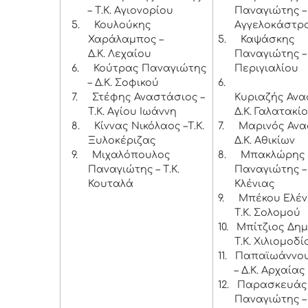
– Τ.Κ. Αγιονορίου
Παναγιώτης – 
5.
Κουλούκης
Αγγελοκάστρ
Χαράλαμπος –
5.
Καψάσκης
Δ.Κ. Λεχαίου
Παναγιώτης – 
6.
Κούτρας Παναγιώτης
Περιγιαλίου
– Δ.Κ. Σοφικού
6.
7.
Στέφης Αναστάσιος –
Κυριαζής Ανα
Τ.Κ. Αγίου Ιωάννη
Δ.Κ. Γαλατακί
8.
Κίννας Νικόλαος –Τ.Κ.
7.
Μαρινός Ανα
Ξυλοκέριζας
Δ.Κ. Αθικίων
9.
Μιχαλόπουλος
8.
Μπακλώρης
Παναγιώτης – Τ.Κ.
Παναγιώτης – 
Κουταλά
Κλένιας
9.
Μπέκου Ελέν
Τ.Κ. Σολομού
10.
Μπίτζιος Δημ
Τ.Κ. Χιλιομοδί
11.
Παπαϊωάννου
– Δ.Κ. Αρχαία
12.
Παρασκευάς
Παναγιώτης – 