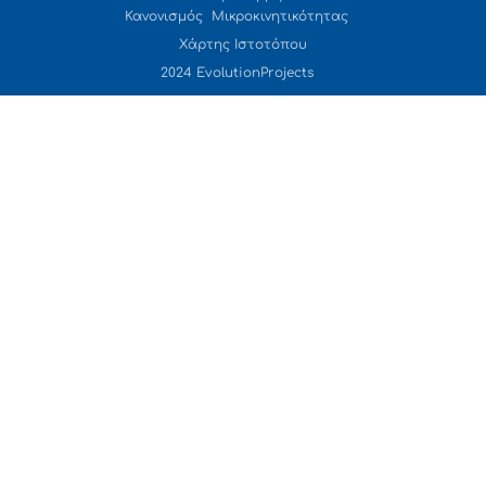
Κανονισμός Μικροκινητικότητας
Χάρτης Ιστοτόπου
2024 EvolutionProjects