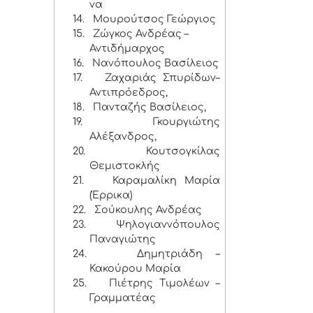
να
14.
Μουρούτσος Γεώργιος
15.
Ζώγκος Ανδρέας –
Αντιδήμαρχος
16.
Νανόπουλος Βασίλειος
17.
Ζαχαριάς Σπυρίδων–
Αντιπρόεδρος,
18.
Πανταζής Βασίλειος,
19.
Γκουργιώτης
Αλέξανδρος,
20.
Κουτσογκίλας
Θεμιστοκλής
21.
Καραμαλίκη Μαρία
(Έρρικα)
22.
Σούκουλης Ανδρέας
23.
Ψηλογιαννόπουλος
Παναγιώτης
24.
Δημητριάδη –
Κακούρου Μαρία
25.
Πιέτρης Τιμολέων –
Γραμματέας