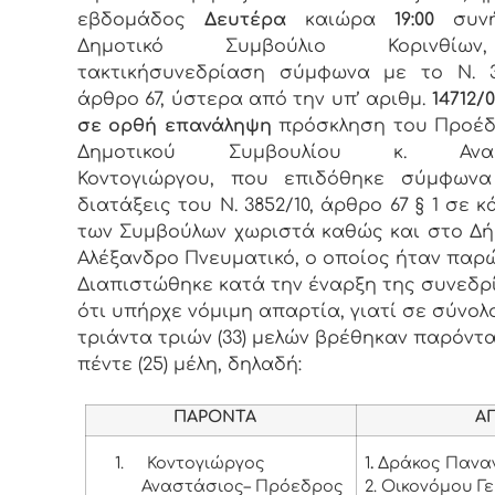
εβδομάδος
Δευτέρα
καιώρα
19:00
συνή
Δημοτικό Συμβούλιο Κορινθί
τακτικήσυνεδρίαση σύμφωνα με το Ν. 3
άρθρο 67, ύστερα από την υπ’ αριθμ.
14712/0
σε ορθή επανάληψη
πρόσκληση του Προέδ
Δημοτικού Συμβουλίου κ. Ανασ
Κοντογιώργου, που επιδόθηκε σύμφωνα
διατάξεις του Ν. 3852/10, άρθρο 67 § 1 σε 
των Συμβούλων χωριστά καθώς και στο Δή
Αλέξανδρο Πνευματικό, ο οποίος ήταν παρώ
Διαπιστώθηκε κατά την έναρξη της συνεδρ
ότι υπήρχε νόμιμη απαρτία, γιατί σε σύνολ
τριάντα τριών (33) μελών βρέθηκαν παρόντα
πέντε (25) μέλη, δηλαδή:
ΠΑΡΟΝΤΑ
ΑΠΟΝ
1.
Κοντογιώργος
1
.
Δράκος Πανα
Αναστάσιος– Πρόεδρος
2. Οικονόμου Γ