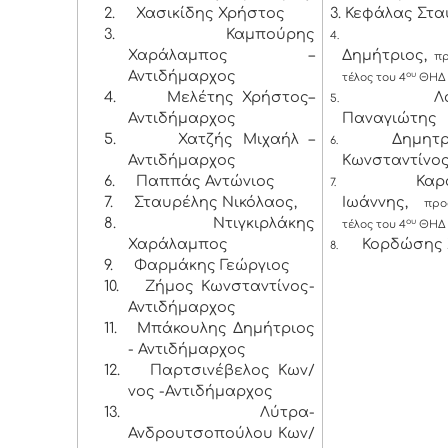
2.
Χασικίδης Χρήστος
3. Κεφάλας Στ
3.
Καμπούρης
4.
Χαράλαμπος –
Δημήτριος,
π
Αντιδήμαρχος
ου
τέλος του 4
ΘΗΔ
4.
Μελέτης Χρήστος–
Λ
5.
Αντιδήμαρχος
Παναγιώτης
5.
Χατζής Μιχαήλ –
Δημητ
6.
Αντιδήμαρχος
Κωνσταντίνος
6.
Παππάς Αντώνιος
Καρ
7.
7.
Σταυρέλης Νικόλαος,
Ιωάννης,
προσ
8.
Ντιγκιρλάκης
ου
τέλος του 4
ΘΗΔ
Χαράλαμπος
Κορδώσης 
8.
9.
Φαρμάκης Γεώργιος
10.
Ζήμος Κωνσταντίνος-
Αντιδήμαρχος
11.
Μπάκουλης Δημήτριος
- Αντιδήμαρχος
12.
Παρτσινέβελος Κων/
νος -Αντιδήμαρχος
13.
Λύτρα-
Ανδρουτσοπούλου Κων/