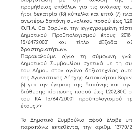
προμήθειας επάθλων για τις ανάγκες το
ήτοι δεκατρία (13) κύπελλα και επτά (7) πλ
ανωτέρω δαπάνη συνολικού ποσού έως
1.2
Φ.Π.Α.
θα βαρύνει την εγγεγραμμένη πίσ
Δημοτικού Προϋπολογισμού έτους 201
15/6472.0001 και τίτλο «Έξοδα αθ
δραστηριοτήτων».
Παρακαλούμε α)για τη σύμφωνη γν
Δημοτικού Συμβουλίου σχετικά με τη σ
του Δήμου στον αγώνα δεξιοτεχνίας αυτ
της Αγωνιστικής Λέσχης Αυτοκινήτου Κοριν
β) για την έγκριση της δαπάνης και τη
διάθεσης πίστωσης ποσού έως 1.202,80€ 
του ΚΑ 15/6472.0001 προϋπολογισμού τ
έτους.>>
Το Δημοτικό Συμβούλιο αφού έλαβε υ
παραπάνω εκτεθέντα, την αριθμ. 13770/25