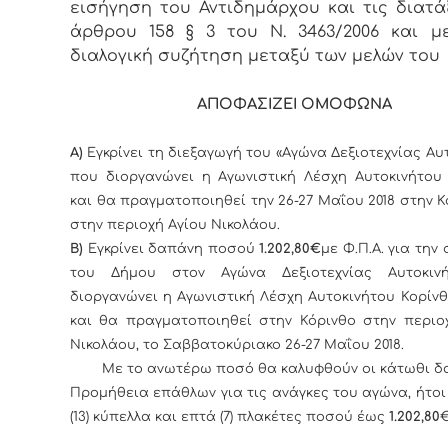
εισήγηση του Αντιδημάρχου και τις διατά
άρθρου 158 § 3 του Ν. 3463/2006 και 
διαλογική συζήτηση μεταξύ των μελών του
ΑΠΟΦΑΣΙΖΕΙ ΟΜΟΦΩΝΑ
Α)
Εγκρίνει τη διεξαγωγή του «Αγώνα Δεξιοτεχνίας Αυ
που διοργανώνει η Αγωνιστική Λέσχη Αυτοκινήτου 
και θα πραγματοποιηθεί την 26-27 Μαΐου 2018 στην Κ
στην περιοχή Αγίου Νικολάου.
Β)
Εγκρίνει δαπάνη ποσού
1.202
,80
€
με Φ.Π.Α. για την
του Δήμου στον Αγώνα Δεξιοτεχνίας Αυτοκιν
διοργανώνει η Αγωνιστική Λέσχη Αυτοκινήτου Κορίνθου
και θα πραγματοποιηθεί στην Κόρινθο στην περιοχ
Νικολάου, το Σαββατοκύριακο 26-27 Μαΐου 2018.
Με το ανωτέρω ποσό θα καλυφθούν οι κάτωθι δα
Προμήθεια επάθλων για τις ανάγκες του αγώνα, ήτοι
(13) κύπελλα και επτά (7) πλακέτες ποσού έως
1.202
,80
€