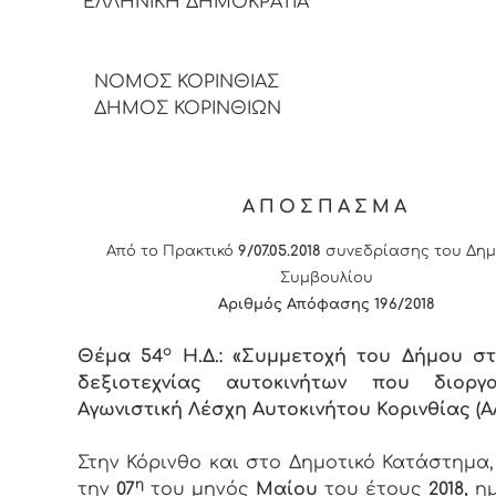
ΕΛΛΗΝΙΚΗ ΔΗΜΟΚΡΑΤΙΑ
ΝΟΜΟΣ ΚΟΡΙΝΘΙΑΣ
ΔΗΜΟΣ ΚΟΡΙΝΘΙΩΝ
ΑΠΟΣΠΑΣΜΑ
Από το Πρακτικό
9/07.05.2018
συνεδρίασης του Δημ
Συμβουλίου
Αριθμός Απόφασης 196/2018
ο
Θέμα 54
Η.Δ.: «Συμμετοχή του Δήμου σ
δεξιοτεχνίας αυτοκινήτων που διοργ
Αγωνιστική Λέσχη Αυτοκινήτου Κορινθίας (Α
Στην Κόρινθο και στο Δημοτικό Κατάστημα
η
την
07
του μηνός
Μαίου
του έτους
2018,
ημ