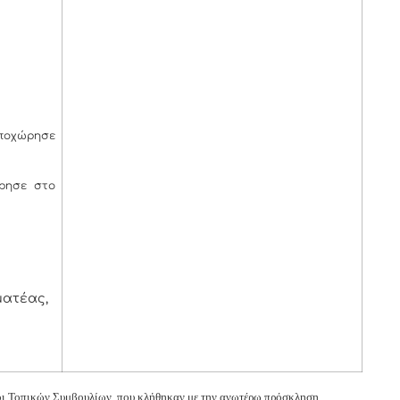
ποχώρησε
ρησε στο
ματέας,
ροι Τοπικών Συμβουλίων, που κλήθηκαν με την ανωτέρω πρόσκληση.