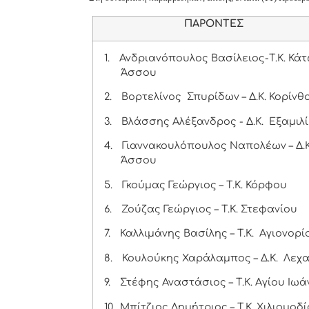
ΠΑΡΟΝΤΕΣ
1.
Ανδριανόπουλος Βασίλειος-Τ.Κ. Κά
Άσσου
2.
Βορτελίνος Σπυρίδων – Δ.Κ. Κορίνθ
3.
Βλάσσης Αλέξανδρος - Δ.Κ. Εξαμιλ
4.
Γιαννακουλόπουλος Ναπολέων – Δ.Κ
Άσσου
5.
Γκούμας Γεώργιος – Τ.Κ. Κόρφου
6.
Ζούζας Γεώργιος – Τ.Κ. Στεφανίου
7.
Καλλιμάνης Βασίλης – Τ.Κ. Αγιονορί
8.
Κουλούκης Χαράλαμπος – Δ.Κ. Λεχ
9.
Στέφης Αναστάσιος – Τ.Κ. Αγίου Ιωά
10.
Μπίτζιος Δημήτριος – Τ.Κ. Χιλιομοδ