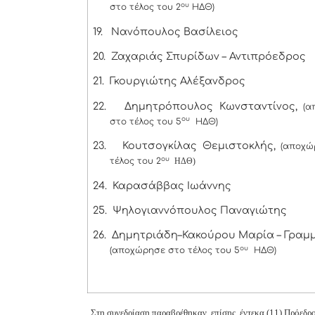
ου
στο τέλος του 2
ΗΔΘ)
19.
Νανόπουλος Βασίλειος
20.
Ζαχαριάς Σπυρίδων – Αντιπρόεδρος
21.
Γκουργιώτης Αλέξανδρος
22.
Δημητρόπουλος Κωνσταντίνος,
(α
ου
στο τέλος του 5
ΗΔΘ)
23.
Κουτσογκίλας Θεμιστοκλής,
(αποχώ
ου
τέλος του 2
ΗΔΘ)
24.
Καρασάββας Ιωάννης
25.
Ψηλογιαννόπουλος Παναγιώτης
26.
Δημητριάδη–Κακούρου Μαρία – Γραμ
ου
(αποχώρησε στο τέλος του 5
ΗΔΘ)
Στη συνεδρίαση παραβρέθηκαν, επίσης, έντεκα (11) Πρόεδ