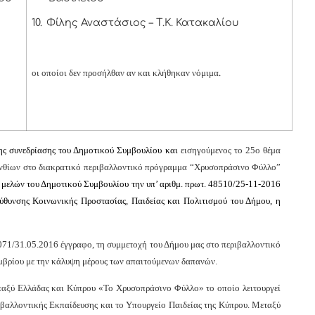
10.
Φίλης Αναστάσιος – Τ.Κ. Κατακαλίου
.
οι οποίοι δεν προσήλθαν αν και κλήθηκαν νόμιμα
ης συνεδρίασης του Δημοτικού Συμβουλίου και
εισηγούμενος το 25ο θέμα
ρινθίων στο διακρατικό περιβαλλοντικό πρόγραμμα “Χρυσοπράσινο Φύλλο”
 μελών του Δημοτικ
ού Συμβουλίου την υπ’ αριθμ. πρωτ. 48510/25-11-2016
ύθυνσης Κοινωνικής Προστασίας, Παιδείας και Πολιτισμού του Δήμου, η
1071/31.05.2016 έγγραφο, τη συμμετοχή του Δήμου μας στο περιβαλλοντικό
μβρίου με την κάλυψη μέρους των απαιτούμενων δαπανών.
εταξύ Ελλάδας και Κύπρου «Το Χρυσοπράσινο Φύλλο» το οποίο λειτουργεί
ριβαλλοντικής Εκπαίδευσης και το Υπουργείο Παιδείας της Κύπρου. Μεταξύ