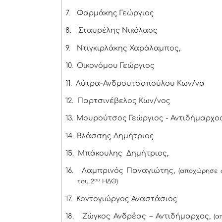
7.
Φαρμάκης Γεώργιος
8.
Σταυρέλης Νικόλαος
9.
Ντιγκιρλάκης Χαράλαμπος,
10.
Οικονόμου Γεώργιος
11.
Λύτρα-Ανδρουτσοπούλου Κων/να
12.
Παρτσινέβελος Κων/νος
13.
Μουρούτσος Γεώργιος - Αντιδήμαρχο
14.
Βλάσσης Δημήτριος
15.
Μπάκουλης Δημήτριος,
16.
Λαμπρινός Παναγιώτης,
(αποχώρησε 
ου
του 2
ΗΔΘ)
17.
Κοντογιώργος Αναστάσιος
18.
Ζώγκος Ανδρέας – Αντιδήμαρχος,
(α