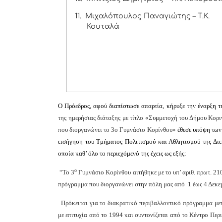
11.
Μιχαλόπουλος Παναγιώτης – Τ.Κ.
Κουταλά
Ο Πρόεδρος, αφού διαπίστωσε απαρτία, κήρυξε την έναρξη τ
της ημερήσιας διάταξης με τίτλο «Συμμετοχή του Δήμου Κο
που διοργανώνει το 3ο Γυμνάσιο Κορίνθου»
έθεσε υπόψη των
εισήγηση τ
ου Τμήματος Πολιτισμού και Αθλητισμού της Διε
οποία καθ’ όλο το περιεχόμενό της έχεις ως εξής:
ο
“Το 3
Γυμνάσιο Κορίνθου αιτήθηκε με το υπ’ αριθ. πρωτ. 2
πρόγραμμα που διοργανώνει στην πόλη μας από 1 έως 4 Δεκε
Πρόκειται για το διακρατικό περιβαλλοντικό πρόγραμμα μ
με επιτυχία από το 1994 και συντονίζεται από το Κέντρο Πε