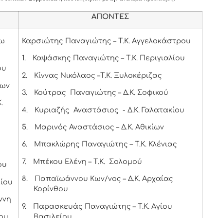
ΑΠΟΝΤΕΣ
τω
Καρσιώτης Παναγιώτης – Τ.Κ. Αγγελοκάστρου
1.
Καψάσκης Παναγιώτης – Τ.Κ. Περιγιαλίου
ου
2.
Κίννας Νικόλαος –Τ.Κ. Ξυλοκέριζας
ίων
3.
Κούτρας Παναγιώτης – Δ.Κ. Σοφικού
.
4.
Κυριαζής Αναστάσιος - Δ.Κ. Γαλατακίου
5.
Μαρινός Αναστάσιος – Δ.Κ. Αθικίων
6.
Μπακλώρης Παναγιώτης – Τ.Κ. Κλένιας
7.
Μπέκου Ελένη – Τ.Κ. Σολομού
ου
8.
Παπαϊωάννου Κων/νος – Δ.Κ. Αρχαίας
αίου
Κορίνθου
ννη
9.
Παρασκευάς Παναγιώτης – Τ.Κ. Αγίου
ίου
Βασιλείου