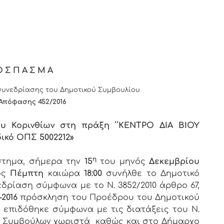
ΟΣΠΑΣΜΑ
υνεδρίασης του Δημοτικού Συμβουλίου
 Απόφασης
4
52/2016
ου Κορινθίων στη πράξη ΄΄ΚΕΝΤΡΟ ΔΙΑ ΒΙΟΥ
ικό ΟΠΣ 5002212»
η
άστημα, σήμερα την
15
του μηνός
Δεκεμβρίου
ος
Πέμπτη
καιώρα
18:00
συνήλθε το Δημοτικό
εδρίαση σύμφωνα με το Ν. 3852/2010 άρθρο 67,
-2016
πρόσκληση του Προέδρου του Δημοτικού
υ επιδόθηκε σύμφωνα με τις διατάξεις του Ν.
των Συμβούλων χωριστά καθώς και στο Δήμαρχο