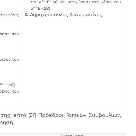
ου
του 4
ΕΗΔΘ και αποχώρησε στο μέσον του
ου
5
ΕΗΔΘ)
10. Δημητρόπουλος Κωνσταντίνος
στο τέλος
ρησε στο
μέσον του
ου
ΗΔΘ)
έλος του
ης, επτά (07) Πρόεδροι Τοπικών Συμβουλίων,
κληση.