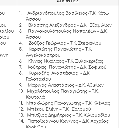
ΑΠΟΝΤΕΣ
θου
1.
Ανδριανόπουλος Βασίλειος-Τ.Κ. Κάτω
Άσσου
ίου
2.
Βλάσσης Αλέξανδρος - Δ.Κ. Εξαμιλίων
ιαλίου
3.
Γιαννακουλόπουλος Ναπολέων – Δ.Κ.
αίου
Άσσου
ίου
4.
Ζούζας Γεώργιος – Τ.Κ. Στεφανίου
5.
Καρσιώτης Παναγιώτης – Τ.Κ.
άννη
Αγγελοκάστρου
6.
Κίννας Νικόλαος –Τ.Κ. Ξυλοκέριζας
7.
Κούτρας Παναγιώτης – Δ.Κ. Σοφικού
8.
Κυριαζής Αναστάσιος - Δ.Κ.
Γαλατακίου
9.
Μαρινός Αναστάσιος – Δ.Κ. Αθικίων
10.
Μιχαλόπουλος Παναγιώτης – Τ.Κ.
Κουταλά
11.
Μπακλώρης Παναγιώτης – Τ.Κ. Κλένιας
12.
Μπέκου Ελένη – Τ.Κ. Σολομού
13.
Μπίτζιος Δημήτριος – Τ.Κ. Χιλιομοδίου
14.
Παπαϊωάννου Κων/νος – Δ.Κ. Αρχαίας
Κορίνθου