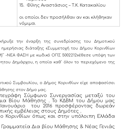
15.
Φίλης Αναστάσιος – Τ.Κ. Κατακαλίου
οι οποίοι δεν προσήλθαν αν και κλήθηκαν
νόμιμα.
ήρυξε την έναρξη της συνεδρίασης του Δημοτικού
 ημερήσιας διάταξης «Συμμετοχή του Δήμου Κορινθίων
)΄΄ -ΝΕΑ ΦΑΣΗ με κωδικό ΟΠΣ 5002212»έθεσε υπόψη των
ητου Δημάρχου, η οποία καθ΄ όλον το περιεχόμενο της
τικού Συμβουλίου, ο Δήμος Κορινθίων είχε αποφασίσει
Μάθησης στον Δήμο μας.
υπεγράφη Σύμφωνο Συνεργασίας μεταξύ του
 Δια Βίου Μάθησης . Το ΚΔΒΜ του Δήμου μας
 Ιανουάριο του 2016 προσφέροντας δωρεάν
ικής εμβέλειας στους Δημότες .
ο Κορινθίων όπως και στην υπόλοιπη Ελλάδα
ική Γραμματεία Δια βίου Μάθησης & Νέας Γενιάς