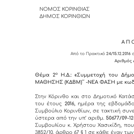
ΝΟΜΟΣ ΚΟΡΙΝΘΙΑΣ
ΔΗΜΟΣ ΚΟΡΙΝΘΙΩΝ
ΑΠ
Από το Πρακτικό
24/15.12.2016
σ
Αριθμός
ο
Θέμα 2
Η.Δ.: «Συμμετοχή του Δήμ
ΜΑΘΗΣΗΣ (ΚΔΒΜ)΄΄ -ΝΕΑ ΦΑΣΗ με κωδ
Στην Κόρινθο και στο Δημοτικό Κατ
του έτους
2016,
ημέρα της εβδομάδ
Συμβούλιο Κορινθίων, σε τακτική συν
ύστερα από την υπ’ αριθμ.
50677/09-12
Συμβουλίου κ. Χρήστου Χασικίδη, πο
3852/10, άρθρο 67 § 1 σε κάθε έναν 