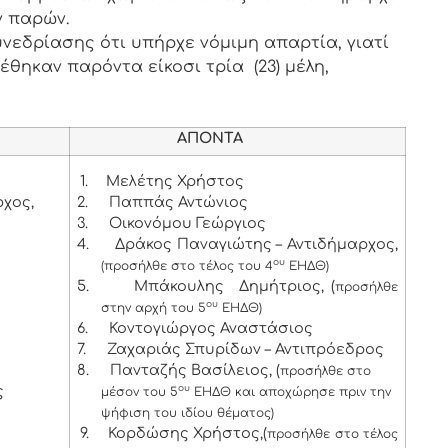
ν παρών.
νεδρίασης ότι υπήρχε νόμιμη απαρτία, γιατί
έθηκαν παρόντα είκοσι τρία (23) μέλη,
ΑΠΟΝΤΑ
1.
Μελέτης Χρήστος
χος,
2.
Παππάς Αντώνιος
3.
Οικονόμου Γεώργιος
ς
4.
Δράκος Παναγιώτης – Αντιδήμαρχος,
ου
(προσήλθε στο τέλος του 4
ΕΗΔΘ)
5.
Μπάκουλης Δημήτριος, (
προσήλθε
ου
στην αρχή του 5
ΕΗΔΘ)
6.
Κοντογιώργος Αναστάσιος
7.
Ζαχαριάς Σπυρίδων – Αντιπρόεδρος
8.
Πανταζής Βασίλειος, (
προσήλθε στο
ς
ου
μέσον του 5
ΕΗΔΘ και αποχώρησε πριν την
ψήφιση του ιδίου θέματος)
9.
Κορδώσης Χρήστος,(
προσήλθε στο τέλος