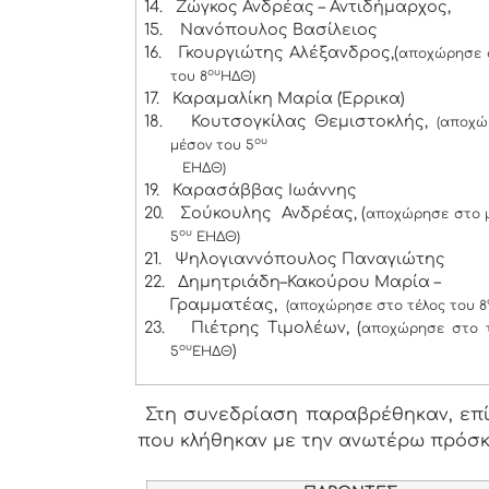
14.
Ζώγκος Ανδρέας – Αντιδήμαρχος,
15.
Νανόπουλος Βασίλειος
16.
Γκουργιώτης Αλέξανδρος,(
αποχώρησε 
ου
του 8
ΗΔΘ)
17.
Καραμαλίκη Μαρία (Έρρικα)
18.
Κουτσογκίλας Θεμιστοκλής,
(αποχώ
ου
μέσον του 5
ΕΗΔΘ)
19.
Καρασάββας Ιωάννης
20.
Σούκουλης Ανδρέας, (
αποχώρησε στο 
ου
5
ΕΗΔΘ)
21.
Ψηλογιαννόπουλος Παναγιώτης
22.
Δημητριάδη–Κακούρου Μαρία –
Γραμματέας,
(αποχώρησε στο τέλος του 8
23.
Πιέτρης Τιμολέων, (
αποχώρησε στο τ
)
ου
5
ΕΗΔΘ
Στη συνεδρίαση παραβρέθηκαν, επίσ
που κλήθηκαν με την ανωτέρω πρόσ