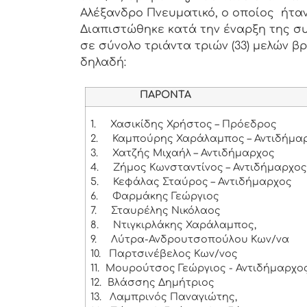
Αλέξανδρο Πνευματικό, ο οποίος ήτα
Διαπιστώθηκε κατά την έναρξη της συ
σε σύνολο τριάντα τριών (33) μελών βρ
δηλαδή:
ΠΑΡΟΝΤΑ
1.
Χασικίδης Χρήστος – Πρόεδρος
2.
Καμπούρης Χαράλαμπος – Αντιδήμαρ
3.
Χατζής Μιχαήλ – Αντιδήμαρχος
4.
Ζήμος Κωνσταντίνος – Αντιδήμαρχο
5.
Κεφάλας Σταύρος – Αντιδήμαρχος
6.
Φαρμάκης Γεώργιος
7.
Σταυρέλης Νικόλαος
8.
Ντιγκιρλάκης Χαράλαμπος,
9.
Λύτρα-Ανδρουτσοπούλου Κων/να
10.
Παρτσινέβελος Κων/νος
11.
Μουρούτσος Γεώργιος - Αντιδήμαρχο
12.
Βλάσσης Δημήτριος
13.
Λαμπρινός Παναγιώτης,