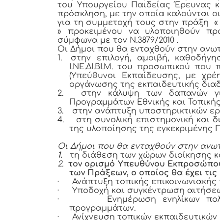
του Υπουργείου Παιδείας Έρευνας κα
πρόσκληση, με την οποία καλούνται 
για τη συμμετοχή τους στην πράξη 
» προκειμένου να υλοποιηθούν προ
σύμφωνα με τον Ν.3879/2010 .
Οι Δήμοι που θα ενταχθούν στην ανω
1.
στην επιλογή, αμοιβή, καθοδήγ
Ι.ΝΕ.ΔΙ.ΒΙ.Μ. του προσωπικού που 
(Υπεύθυνοι Εκπαίδευσης, με χρέ
οργάνωσης της εκπαιδευτικής διαδι
2.
στην κάλυψη των δαπανών γ
Προγραμμάτων Εθνικής και Τοπικής 
3.
στην ανάπτυξη υποστηρικτικών εργα
4.
στη συνολική επιστημονική και δι
της υλοποίησης της εγκεκριμένης 
Οι Δήμοι που θα ενταχθούν στην αν
1.
τη διάθεση των χώρων διοίκησης κα
2.
τον ορισμό Υπευθύνου Εκπροσώπου
των Πράξεων, ο οποίος θα έχει τις
·
Ανάπτυξη τοπικής επικοινωνιακής π
·
Υποδοχή και συγκέντρωση αιτήσε
·
Ενημέρωση ενηλίκων πο
προγραμμάτων.
·
Ανίχνευση τοπικών εκπαιδευτικών