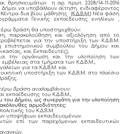
ι θρησκευμάτων η αρ. πρωτ. 2328/14-11-2016
οι Δήμοι να υποβάλλουν αίτηση ενδιαφέροντος
« Κέντρα δια βίου μάθησης
(Κ.Δ.Β.Μ.)
Νέα φάση
γράμματα Γενικής εκπαίδευσης ενηλίκων ,
τέρω δράση θα υποστηριχθούν:
ηση, παρακολούθηση και αξιολόγηση από το
προβλέπεται για την υποστήριξη των Κ.Δ.Β.Μ.
η επιστημονικού συμβούλου του Δήμου και
κασίας, και Εκπαιδευτές),
ια την οργάνωση και την υλοποίηση των
εμβέλειας στα τμήματα των Κ.Δ.Β.Μ.,
λείων για τα Κ.Δ.Β.Μ. και
οικητική υποστήριξη των Κ.Δ.Β.Μ. στο πλαίσιο
Πράξης.
ωτέρω δράση αναλαμβάνουν:
ι εκπαίδευσης του Κ.Δ.Β.Μ.,
 του Δήμου, ως συνεργάτη για την υλοποίηση
 ακόλουθες αρμοδιότητες:
ολιτικής του Κ.Δ.Β.Μ.
ων υποψήφιων εκπαιδευομένων.
λιτών επί των παρεχόμενων εκπαιδευτικών
 αναγκών.