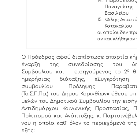
14.
Παρασκευά
Παναγιώτης – 
Βασιλείου
15.
Φίλης Αναστάσ
Κατακαλίου
οι οποίοι δεν π
αν και κλήθηκαν 
Ο Πρόεδρος αφού διαπίστωσε απαρτία κή
έναρξη της συνεδρίασης του Δημ
ο
Συμβουλίου και εισηγούμενος το 2
θέ
ημερήσιας διάταξης, «Συγκρότηση 
συμβουλίου Πρόληψης Παραβατικ
(Το.Σ.Π.Πα.) του Δήμου Κορινθίων» έθεσε υ
μελών του Δημοτικού Συμβουλίου την εισή
Αντιδημάρχου Κοινωνικής Προστασίας, Π
Πολιτισμού και Ανάπτυξης, κ. Παρτσινέβε
νου η οποία καθ΄ όλον το περιεχόμενό της
εξής: