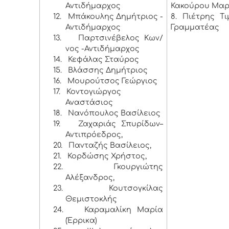
Αντιδήμαρχος
Κακούρου Μαρ
12.
Μπάκουλης Δημήτριος -
8. Πιέτρης Τ
Αντιδήμαρχος
Γραμματέας
13.
Παρτσινέβελος Κων/
νος -Αντιδήμαρχος
14.
Κεφάλας Σταύρος
15.
Βλάσσης Δημήτριος
16.
Μουρούτσος Γεώργιος
17.
Κοντογιώργος
Αναστάσιος
18.
Νανόπουλος Βασίλειος
19.
Ζαχαριάς Σπυρίδων–
Αντιπρόεδρος,
20.
Πανταζής Βασίλειος,
21.
Κορδώσης Χρήστος,
22.
Γκουργιώτης
Αλέξανδρος,
23.
Κουτσογκίλας
Θεμιστοκλής
24.
Καραμαλίκη Μαρία
(Έρρικα)