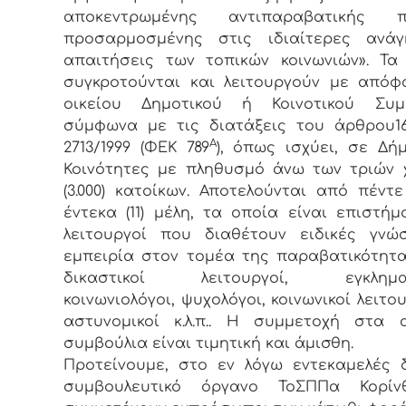
αποκεντρωμένης αντιπαραβατικής πο
προσαρμοσμένης στις ιδιαίτερες ανάγ
απαιτήσεις των τοπικών κοινωνιών». Τ
συγκροτούνται και λειτουργούν με από
οικείου Δημοτικού ή Κοινοτικού Συμβ
σύμφωνα με τις διατάξεις του άρθρου1
Α
2713/1999 (ΦΕΚ 789
), όπως ισχύει, σε Δή
Κοινότητες με πληθυσμό άνω των τριών 
(3.000) κατοίκων. Αποτελούνται από πέντε
έντεκα (11) μέλη, τα οποία είναι επιστήμ
λειτουργοί που διαθέτουν ειδικές γνώ
εμπειρία στον τομέα της παραβατικότητ
δικαστικοί λειτουργοί, εγκληματ
κοινωνιολόγοι, ψυχολόγοι, κοινωνικοί λειτο
αστυνομικοί κ.λ.π.. Η συμμετοχή στα 
συμβούλια είναι τιμητική και άμισθη.
Προτείνουμε, στο εν λόγω εντεκαμελές 
συμβουλευτικό όργανο ΤοΣΠΠα Κορί