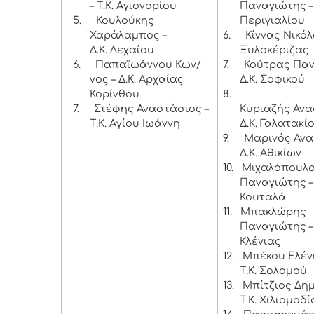
– Τ.Κ. Αγιονορίου
Παναγιώτης – 
5.
Κουλούκης
Περιγιαλίου
Χαράλαμπος –
6.
Κίννας Νικόλ
Δ.Κ. Λεχαίου
Ξυλοκέριζας
6.
Παπαϊωάννου Κων/
7.
Κούτρας Παν
νος – Δ.Κ. Αρχαίας
Δ.Κ. Σοφικού
Κορίνθου
8.
7.
Στέφης Αναστάσιος –
Κυριαζής Ανα
Τ.Κ. Αγίου Ιωάννη
Δ.Κ. Γαλατακί
9.
Μαρινός Ανα
Δ.Κ. Αθικίων
10.
Μιχαλόπουλ
Παναγιώτης – 
Κουταλά
11.
Μπακλώρης
Παναγιώτης – 
Κλένιας
12.
Μπέκου Ελέν
Τ.Κ. Σολομού
13.
Μπίτζιος Δημ
Τ.Κ. Χιλιομοδί