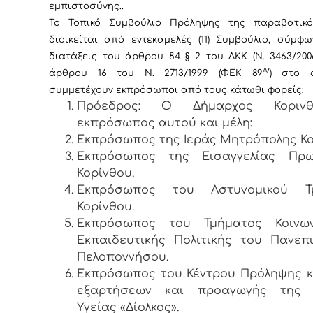
εμπιστοσύνης..
Το Τοπικό Συμβούλιο Πρόληψης της παραβατικ
διοικείται από εντεκαμελές (11) Συμβούλιο, σύμφ
διατάξεις του άρθρου 84 § 2 του ΔΚΚ (Ν. 3463/200
Α
άρθρου 16 του Ν. 2713/1999 (ΦΕΚ 89
΄) στο 
συμμετέχουν εκπρόσωποι από τους κάτωθι φορείς:
Πρόεδρος: Ο Δήμαρχος Κοριν
εκπρόσωπος αυτού και μέλη:
Εκπρόσωπος της Ιεράς Μητρόπολης Κο
Εκπρόσωπος της Εισαγγελίας Πρω
Κορίνθου.
Εκπρόσωπος του Αστυνομικού Τ
Κορίνθου.
Εκπρόσωπος του Τμήματος Κοινω
Εκπαιδευτικής Πολιτικής του Πανεπ
Πελοποννήσου.
Εκπρόσωπος του Κέντρου Πρόληψης κ
εξαρτήσεων και προαγωγής της 
Υγείας «Δίολκος».