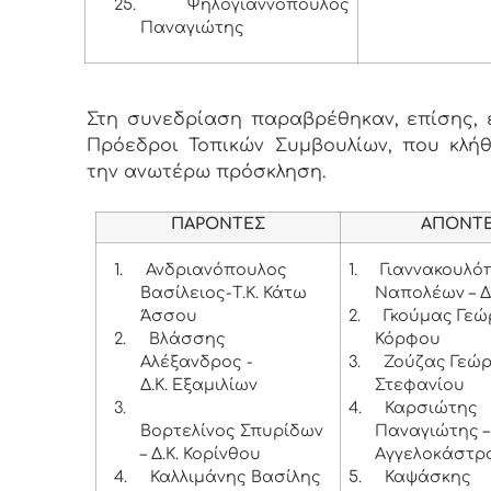
25.
Ψηλογιαννόπουλος
Παναγιώτης
Στη συνεδρίαση παραβρέθηκαν, επίσης, ε
Πρόεδροι Τοπικών Συμβουλίων, που κλή
την ανωτέρω πρόσκληση.
ΠΑΡΟΝΤΕΣ
ΑΠΟΝΤ
1.
Ανδριανόπουλος
1.
Γιαννακουλό
Βασίλειος-Τ.Κ. Κάτω
Ναπολέων – Δ
Άσσου
2.
Γκούμας Γεώρ
2.
Βλάσσης
Κόρφου
Αλέξανδρος -
3.
Ζούζας Γεώργ
Δ.Κ. Εξαμιλίων
Στεφανίου
3.
4.
Καρσιώτης
Βορτελίνος Σπυρίδων
Παναγιώτης – 
– Δ.Κ. Κορίνθου
Αγγελοκάστρ
4.
Καλλιμάνης Βασίλης
5.
Καψάσκης