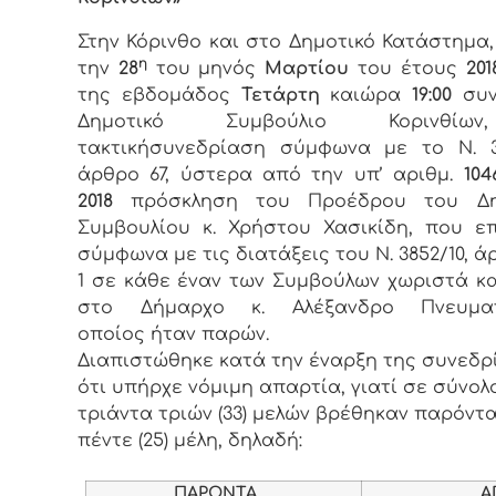
Στην Κόρινθο και στο Δημοτικό Κατάστημα
η
την
28
του μηνός
Μαρτίου
του έτους
201
της εβδομάδος
Τετάρτη
καιώρα
19:00
συν
Δημοτικό Συμβούλιο Κορινθί
τακτικήσυνεδρίαση σύμφωνα με το Ν. 3
άρθρο 67, ύστερα από την υπ’ αριθμ.
104
2018
πρόσκληση του Προέδρου του Δη
Συμβουλίου κ. Χρήστου Χασικίδη, που ε
σύμφωνα με τις διατάξεις του Ν. 3852/10, ά
1 σε κάθε έναν των Συμβούλων χωριστά κ
στο Δήμαρχο κ. Αλέξανδρο Πνευμα
οποίος ήταν παρών.
Διαπιστώθηκε κατά την έναρξη της συνεδρ
ότι υπήρχε νόμιμη απαρτία, γιατί σε σύνολ
τριάντα τριών (33) μελών βρέθηκαν παρόντα
πέντε (25) μέλη, δηλαδή:
ΠΑΡΟΝΤΑ
ΑΠΟΝ