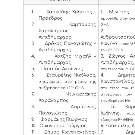
1.
Χασικίδης Χρήστος –
1
.
Μελέτης Χ
Πρόεδρος
προσήλθε στην ένα
2.
Καμπούρης
ΘΗΔ
Χαράλαμπος –
2. Λύ
Αντιδήμαρχος
Ανδρουτσοπο
3.
Δράκος Παναγιώτης –
Κων/να,
προσήλθ
Αντιδήμαρχος
ου
του 1
ΘΕΗΔ
4.
Χατζής Μιχαήλ –
3. Ζώγκος Α
Αντιδήμαρχος
Αντιδήμαρχος,
5.
Παππάς Αντώνιος
ου
στο τέλος του 1
ΘΕ
6.
Σταυρέλης Νικόλαος,
4. Δημητρ
Κωνσταντίνος,
αποχώρησε στο μέσον της
ου
συζήτησης του 1
ΘΗΔ
ο
στο τέλος του 1
7.
Ντιγκιρλάκης
αποχώρησε πριν 
Χαράλαμπος
των Θεμάτων ΗΔ
8.
Λαμπρινός
5. Καρασ
Παναγιώτης
Ιωάννης,
προ
9.
Φαρμάκης Γεώργιος
ου
τέλος του 1
ΘΕΗΔ
10.
Οικονόμου Γεώργιος
6. Σούκουλης 
11.
Ζήμος Κωνσταντίνος-
7. Δημητ