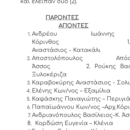
και έλειπαν δύο (2).
ΠΑΡΟΝΤΕΣ
ΑΠΟΝΤΕΣ
Ανδρέου Ιωάννη
Κόρινθος 1. Φί
Αναστάσιος - Κατακάλι
Αποστολόπουλος Απόστ
Άσσος 2. Ρούκης Βασί
Ξυλοκέριζα
Καραβοκύρης Αναστάσιος - Σολ
Ελένης Κων/νος – Εξαμίλια
Καψάσκης Παναγιώτης – Περι
Παπαϊωάννου Κων/νος –Αρχ.Κόρ
Ανδριανόπουλος Βασίλειος-K. Ά
8.
Κορδώση Ευγενία – Κλένια