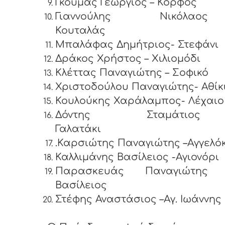
Γκούμας Γεώργιος – Κόρφος
Γιαννούλης Νικόλα
Κουτα
Μπαλάφας Δημήτριος- Στεφάνι
Δράκος Χρήστος – Χιλιομόδι
Κλέττας Παναγιώτης – Σοφικό
Χριστοδούλου Παναγιώτης- Αθίκ
Κουλούκης Χαράλαμπος- Λέχαιο
Δόντης Σταμάτι
Γαλατ
.Καρσιώτης Παναγιώτης –Αγγελ
Καλλιμάνης Βασίλειος -Αγιονό
Παρασκευάς Παναγιώτης –
Βασίλειος
Στέφης Αναστάσιος –Αγ. Ιω