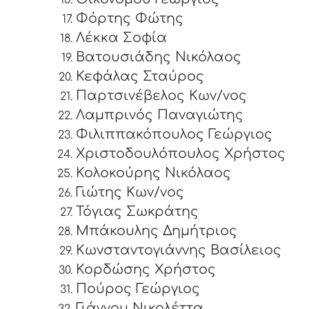
Φόρτης Φώτης
Λέκκα Σοφία
Βατουσιάδης Νικόλαος
Κεφάλας Σταύρος
Παρτσινέβελος Κων/νος
Λαμπρινός Παναγιώτης
Φιλιππακόπουλος Γεώργιος
Χριστοδουλόπουλος Χρήστος
Κολοκούρης Νικόλαος
Γιώτης Κων/νος
Τόγιας Σωκράτης
Μπάκουλης Δημήτριος
Κωνσταντογιάννης Βασίλειος
Κορδώσης Χρήστος
Πούρος Γεώργιος
Γιάννου Νικολέττα