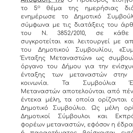
ο
το 5
θέμα της ημερήσιας
δι
ενημέρωσε το Δημοτικό Συμβούλ
σύμφωνα με τις διατάξεις του άρ
του Ν. 3852/2010, σε κάθε
συγκροτείται και λειτουργεί με 
του Δημοτικού Συμβουλίου, «Συμ
Ένταξης Μεταναστών» ως συμβουλ
όργανο του Δήμου για την ενίσχυ
ένταξης των μεταναστών στην 
κοινωνία. Τα Συμβούλια Έν
Μεταναστών αποτελούνται από πέν
έντεκα μέλη, τα οποία ορίζονται
Δημοτικό Συμβούλιο. Ως μέλη ορί
Δημοτικοί Σύμβουλοι και Εκπρ
φορέων μεταναστών, εφόσον η έδρ
ή παραρτήματος βρίσκονται εντ