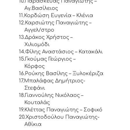
10.Παρασκευάς Παναγιώτης –
Αγ.Βασίλειος
11.Κορδώση Ευγενία – Κλένια
12.Καρσιώτης Παναγιώτης –
Αγγελ/στρο
13.Δράκος Χρήστος –
Χιλιομόδι
14.Φίλης Αναστάσιος – Κατακάλι
15.Γκούμας Γεώργιος –
Κόρφος
16.Ρούκης Βασίλης – Ξυλοκέριζα
17.Μπαλάφας Δημήτριος-
Στεφάνι
18.Γιαννούλης Νικόλαος –
Κουταλάς
19.Κλέττας Παναγιώτης – Σοφικό
20.Χριστοδούλου Παναγιώτης-
Αθίκια