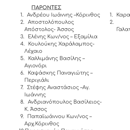
ΠΑΡΟΝΤΕΣ
1.
Ανδρέου Ιωάννης –Κόρινθος
1.
Καρα
2.
Αποστολόπουλος
2.
Απόστολος- Άσσος
3.
Ελένης Κων/νος – Εξαμίλια
4.
Κουλούκης Χαράλαμπος-
Λέχαιο
5.
Καλλιμάνης Βασίλης –
Αγιονόρι
6.
Καψάσκης Παναγιώτης –
Περιγιάλι
7.
Στέφης Αναστάσιος –Αγ.
Ιωάννης
8.
Ανδριανόπουλος Βασίλειος-
K. Άσσος
9.
Παπαϊωάννου Κων/νος –
Αρχ.Κόρινθος