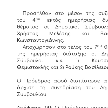
Προσήλθαν στο μέσον της συζ
ου
του 4
εκτός ημερήσιας διά
θέματος οι Δημοτικοί Σύμβου
Χρήστος Μελέτης
και
Βα
Κωνσταντογιάννης.
ου
Αποχώρησαν στο τέλος του 7
θ
της ημερήσιας διάταξης οι Δημ
Σύμβουλοι
κ.κ.
1)
Κουτσ
Θεμιστοκλής
και 2)
Ρούκης Βασίλ
Ο Πρόεδρος αφού διαπίστωσε α
άρχισε τη συνεδρίαση του Δημ
Συμβουλίου
Απόφαση: 196
Ο Πρόεδρος εισηγο