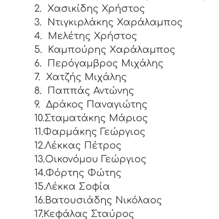
2.
Χασικίδης Χρήστος
3.
Ντιγκιρλάκης Χαράλαμπος
4.
Μελέτης Χρήστος
5.
Καμπούρης Χαράλαμπος
6.
Περόγαμβρος Μιχάλης
7.
Χατζής Μιχάλης
8.
Παππάς Αντώνης
9.
Δράκος Παναγιώτης
10.Σταματάκης Μάριος
11.Φαρμάκης Γεώργιος
12.Λέκκας Πέτρος
13.Οικονόμου Γεώργιος
14.Φόρτης Φώτης
15.Λέκκα Σοφία
16.Βατουσιάδης Νικόλαος
17.Κεφάλας Σταύρος