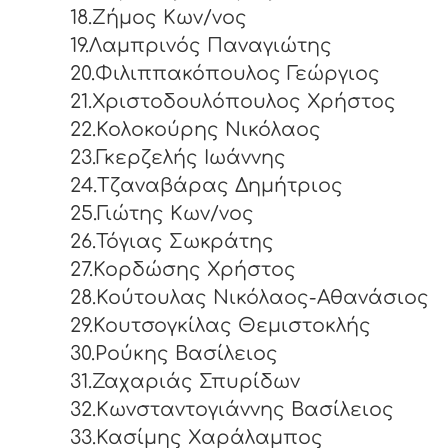
18.Ζήμος Κων/νος
19.Λαμπρινός Παναγιώτης
20.Φιλιππακόπουλος Γεώργιος
21.Χριστοδουλόπουλος Χρήστος
22.Κολοκούρης Νικόλαος
23.Γκερζελής Ιωάννης
24.Τζαναβάρας Δημήτριος
25.Γιώτης Κων/νος
26.Τόγιας Σωκράτης
27.Κορδώσης Χρήστος
28.Κούτουλας Νικόλαος-Αθανάσιος
29.Κουτσογκίλας Θεμιστοκλής
30.Ρούκης Βασίλειος
31.Ζαχαριάς Σπυρίδων
32.Κωνσταντογιάννης Βασίλειος
33.Κασίμης Χαράλαμπος