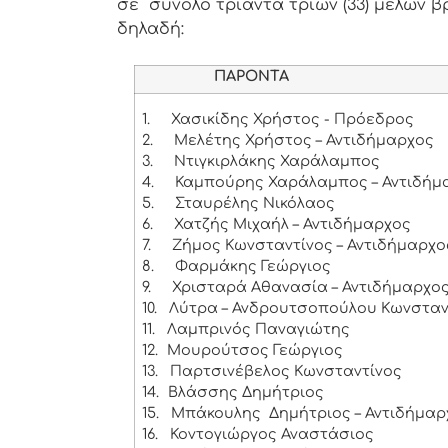
σε σύνολο τριάντα τριών (33) μελών β
δηλαδή:
ΠΑΡΟΝΤΑ
1.
Χασικίδης Χρήστος - Πρόεδρος
2.
Μελέτης Χρήστος – Αντιδήμαρχος
3.
Ντιγκιρλάκης Χαράλαμπος
4.
Καμπούρης Χαράλαμπος – Αντιδήμ
5.
Σταυρέλης Νικόλαος
6.
Χατζής Μιχαήλ – Αντιδήμαρχος
7.
Ζήμος Κωνσταντίνος – Αντιδήμαρχο
8.
Φαρμάκης Γεώργιος
9.
Χρισταρά Αθανασία – Αντιδήμαρχο
10.
Λύτρα – Ανδρουτσοπούλου Κωνσταν
11.
Λαμπρινός Παναγιώτης
12.
Μουρούτσος Γεώργιος
13.
Παρτσινέβελος Κωνσταντίνος
14.
Βλάσσης Δημήτριος
15.
Μπάκουλης Δημήτριος – Αντιδήμαρ
16.
Κοντογιώργος Αναστάσιος