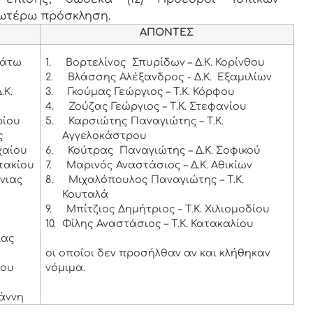
νωτέρω πρόσκληση.
ΑΠΟΝΤΕΣ
Κάτω
1.
Βορτελίνος Σπυρίδων – Δ.Κ. Κορίνθου
2.
Βλάσσης Αλέξανδρος - Δ.Κ. Εξαμιλίων
.Κ.
3.
Γκούμας Γεώργιος – Τ.Κ. Κόρφου
4.
Ζούζας Γεώργιος – Τ.Κ. Στεφανίου
ρίου
5.
Καρσιώτης Παναγιώτης – Τ.Κ.
ς
Αγγελοκάστρου
χαίου
6.
Κούτρας Παναγιώτης – Δ.Κ. Σοφικού
τακίου
7.
Μαρινός Αναστάσιος – Δ.Κ. Αθικίων
νιας
8.
Μιχαλόπουλος Παναγιώτης – Τ.Κ.
Κουταλά
9.
Μπίτζιος Δημήτριος – Τ.Κ. Χιλιομοδίου
10.
Φίλης Αναστάσιος – Τ.Κ. Κατακαλίου
ίας
οι οποίοι δεν προσήλθαν αν και κλήθηκαν
ίου
νόμιμα.
ωάννη