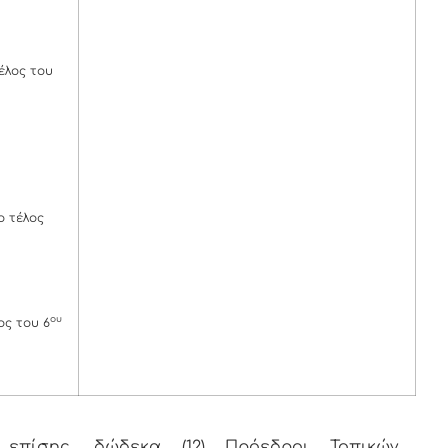
έλος του
 τέλος
ου
ς του 6
επίσης, δώδεκα (12) Πρόεδροι Τοπικών