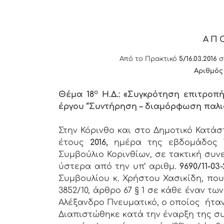
ΑΠ
Από το Πρακτικό
5/16.03.2016
σ
Αριθμός
ο
Θέμα 18
Η.Δ.: «Συγκρότηση επιτροπ
έργου
“
Συντήρηση – διαμόρφωση παλιο
Στην Κόρινθο και στο Δημοτικό Κατά
έτους
2016,
ημέρα της εβδομάδος
Συμβούλιο Κορινθίων, σε τακτική συν
ύστερα από την υπ’ αριθμ.
9690/11-
03-
Συμβουλίου κ. Χρήστου Χασικίδη, πο
3852/10, άρθρο 67 § 1 σε κάθε έναν 
Αλέξανδρο Πνευματικό, ο οποίος ήτα
Διαπιστώθηκε κατά την έναρξη της συ