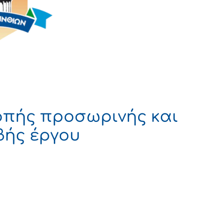
οπής προσωρινής και
βής έργου