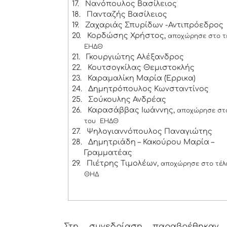
17.
Νανόπουλος Βασίλειος
18.
Πανταζής Βασίλειος
19.
Ζαχαριάς Σπυρίδων -Αντιπρόεδρος
20.
Κορδώσης Χρήστος,
αποχώρησε στο τ
ΕΗΔΘ
21.
Γκουργιώτης Αλέξανδρος
22.
Κουτσογκίλας Θεμιστοκλής
23.
Καραμαλίκη Μαρία (Έρρικα)
24.
Δημητρόπουλος Κωνσταντίνος
25.
Σούκουλης Ανδρέας
26.
Καρασάββας Ιωάννης,
αποχώρησε στο
του ΕΗΔΘ
27.
Ψηλογιαννόπουλος Παναγιώτης
28.
Δημητριάδη – Κακούρου Μαρία –
Γραμματέας
29.
Πιέτρης Τιμολέων,
αποχώρησε στο τέλο
ΘΗΔ
Στη συνεδρίαση παραβρέθηκαν, 