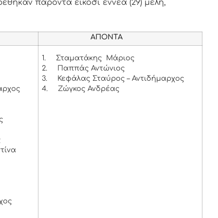
ρέθηκαν παρόντα είκοσι εννέα (29) μέλη,
ΑΠΟΝΤΑ
1.
Σταματάκης Μάριος
2.
Παππάς Αντώνιος
3.
Κεφάλας Σταύρος – Αντιδήμαρχος
αρχος
4.
Ζώγκος Ανδρέας
ς
ς
τίνα
χος