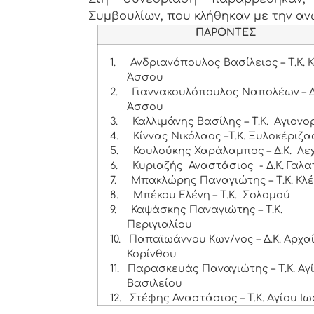
Συμβουλίων, που κλήθηκαν με την α
ΠΑΡΟΝΤΕΣ
1.
Ανδριανόπουλος Βασίλειος – Τ.Κ. 
Άσσου
2.
Γιαννακουλόπουλος Ναπολέων – Δ
Άσσου
3.
Καλλιμάνης Βασίλης – Τ.Κ. Αγιονο
4.
Κίννας Νικόλαος –Τ.Κ. Ξυλοκέριζα
5.
Κουλούκης Χαράλαμπος – Δ.Κ. Λε
6.
Κυριαζής Αναστάσιος - Δ.Κ. Γαλα
7.
Μπακλώρης Παναγιώτης – Τ.Κ. Κλέ
8.
Μπέκου Ελένη – Τ.Κ. Σολομού
9.
Καψάσκης Παναγιώτης – Τ.Κ.
Περιγιαλίου
10.
Παπαϊωάννου Κων/νος – Δ.Κ. Αρχα
Κορίνθου
11.
Παρασκευάς Παναγιώτης – Τ.Κ. Αγ
Βασιλείου
12.
Στέφης Αναστάσιος – Τ.Κ. Αγίου Ι