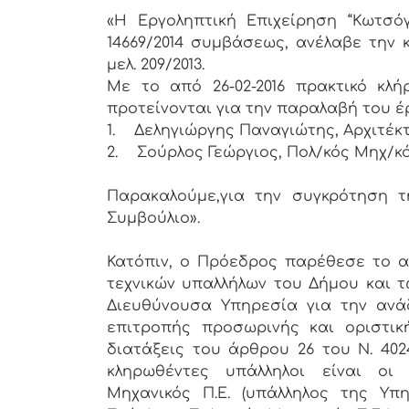
«Η Εργοληπτική Επιχείρηση “Κωτσόγ
14669/2014 συμβάσεως, ανέλαβε την 
μελ. 209/2013.
Με το από 26-02-2016 πρακτικό κλ
προτείνονται για την παραλαβή του έρ
1.
Δεληγιώργης Παναγιώτης, Αρχιτέκτ
2.
Σούρλος Γεώργιος, Πολ/κός Μηχ/κό
Παρακαλούμε,για την συγκρότηση 
Συμβούλιο».
Κατόπιν, ο Πρόεδρος παρέθεσε το απ
τεχνικών υπαλλήλων του Δήμου και τ
Διευθύνουσα Υπηρεσία για την ανάδ
επιτροπής προσωρινής και οριστι
διατάξεις του άρθρου 26 του Ν. 402
κληρωθέντες υπάλληλοι είναι οι 
Μηχανικός Π.Ε. (υπάλληλος της Υπ