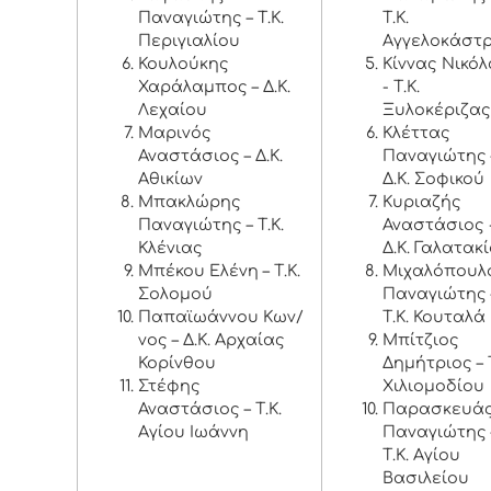
Παναγιώτης – Τ.Κ.
Τ.Κ.
Περιγιαλίου
Αγγελοκάστ
Κουλούκης
Κίννας Νικό
Χαράλαμπος – Δ.Κ.
- Τ.Κ.
Λεχαίου
Ξυλοκέριζας
Μαρινός
Κλέττας
Αναστάσιος – Δ.Κ.
Παναγιώτης 
Αθικίων
Δ.Κ. Σοφικού
Μπακλώρης
Κυριαζής
Παναγιώτης – Τ.Κ.
Αναστάσιος 
Κλένιας
Δ.Κ. Γαλατακ
Μπέκου Ελένη – Τ.Κ.
Μιχαλόπουλ
Σολομού
Παναγιώτης 
Παπαϊωάννου Κων/
Τ.Κ. Κουταλά
νος – Δ.Κ. Αρχαίας
Μπίτζιος
Κορίνθου
Δημήτριος – Τ
Στέφης
Χιλιομοδίου
Αναστάσιος – Τ.Κ.
Παρασκευά
Αγίου Ιωάννη
Παναγιώτης 
Τ.Κ. Αγίου
Βασιλείου