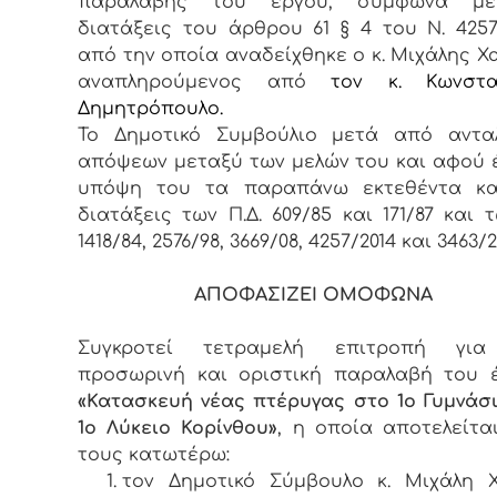
παραλαβής του έργου, σύμφωνα με
διατάξεις του άρθρου 61 § 4 του Ν. 4257/
από την οποία αναδείχθηκε ο κ. Μιχάλης Χα
αναπληρούμενος από
τον κ. Κωνστα
Δημητρόπουλο.
Το Δημοτικό Συμβούλιο μετά από αντα
απόψεων μεταξύ των μελών του και αφού 
υπόψη του τα παραπάνω εκτεθέντα κα
διατάξεις των Π.Δ. 609/85 και 171/87 και 
1418/84, 2576/98, 3669/08, 4257/2014 και 3463/
ΑΠΟΦΑΣΙΖΕΙ ΟΜΟΦΩΝΑ
Συγκροτεί τετραμελή επιτροπή για
προσωρινή και οριστική παραλαβή του 
«Κατασκευή νέας πτέρυγας στο 1ο Γυμνάσι
1ο Λύκειο Κορίνθου»
, η οποία αποτελείτα
τους κατωτέρω:
τον Δημοτικό Σύμβουλο κ. Μιχάλη Χ