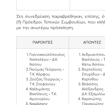
Στη συνεδρίαση παραβρέθηκαν, επίσης, έ
(11) Πρόεδροι Τοπικών Συμβουλίων, που κλή
με την ανωτέρω πρόσκληση.
ΠΑΡΟΝΤΕΣ
ΑΠΟΝΤΕΣ
Γιαννακουλόπουλος
Ανδριανόπο
Ναπολέων – Δ.Κ.
Βασίλειος – Τ
Άσσου
Κάτω Άσσου
Γκούμας Γεώργιος –
Βορτελίνος
Τ.Κ. Κόρφου
Σπυρίδων – Δ
Ζούζας Γεώργιος –
Κορίνθου
Τ.Κ. Στεφανίου
Βλάσσης
Καλλιμάνης
Αλέξανδρος 
Βασίλειος – Τ.Κ.
Δ.Κ. Εξαμιλί
Αγιονορίου
Καρσιώτης
Καψάσκης
Παναγιώτης 