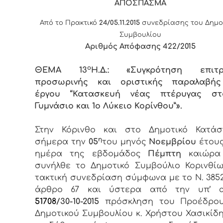
ΑΠΟΣΠΑΣΜΑ
Από το Πρακτικό
24/05.11.2015
συνεδρίασης του Δημο
Συμβουλίου
Αριθμός Απόφασης 422/2015
ο
ΘΕΜΑ
13
Η.Δ.
:
«
Συγκρότηση επιτ
προσωρινής και οριστικής παραλαβή
έργου
“Κατασκευ
ή νέας πτέρυγας στ
Γυμνάσιο και 1ο Λύκειο Κορίνθου”».
Στην Κόρινθο και στο Δημοτικό Κατάσ
η
σήμερα την
05
του μηνός
Νοεμβρίου
έτου
ημέρα της εβδομάδος
Πέμπτη
καιώρ
συνήλθε το Δημοτικό Συμβούλιο Κορινθίω
τακτική συνεδρίαση σύμφωνα με το Ν. 3852/
άρθρο 67 και ύστερα από την υπ’ α
51708
/30-10
-2015
πρόσκληση του Προέδρο
Δημοτικού Συμβουλίου κ. Χρήστου Χασικίδη