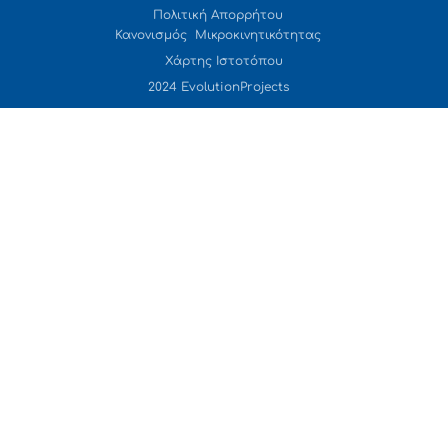
Πολιτική Απορρήτου
Κανονισμός Μικροκινητικότητας
Χάρτης Ιστοτόπου
2024 EvolutionProjects