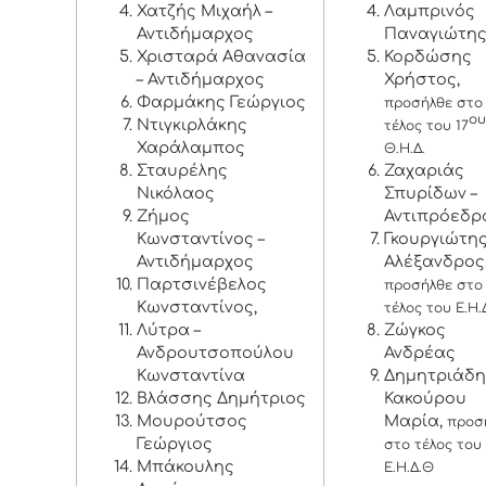
Χατζής Μιχαήλ –
Λαμπρινός
Αντιδήμαρχος
Παναγιώτη
Χρισταρά Αθανασία
Κορδώσης
– Αντιδήμαρχος
Χρήστος,
Φαρμάκης Γεώργιος
προσήλθε στο
ου
Ντιγκιρλάκης
τέλος του 17
Χαράλαμπος
Θ.Η.Δ.
Σταυρέλης
Ζαχαριάς
Νικόλαος
Σπυρίδων –
Ζήμος
Αντιπρόεδρ
Κωνσταντίνος –
Γκουργιώτη
Αντιδήμαρχος
Αλέξανδρος
Παρτσινέβελος
προσήλθε στο
Κωνσταντίνος,
τέλος του Ε.Η.
Λύτρα –
Ζώγκος
Ανδρουτσοπούλου
Ανδρέας
Κωνσταντίνα
Δημητριάδη
Βλάσσης Δημήτριος
Κακούρου
Μουρούτσος
Μαρία,
προσ
Γεώργιος
στο τέλος του
Μπάκουλης
Ε.Η.Δ.Θ