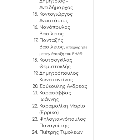
Δημήτριος –
Αντιδήμαρχος
Κοντογιώργος
Αναστάσιος
Νανόπουλος
Βασίλειος
Πανταζής
Βασίλειος,
αποχώρησε
με την έναρξη του ΕΗΔΘ
Κουτσογκίλας
Θεμιστοκλής
Δημητρόπουλος
Κωνσταντίνος
Σούκουλης Ανδρέας
Καρασάββας
Ιωάννης
Καραμαλίκη Μαρία
(Έρρικα)
Ψηλογιαννόπουλος
Παναγιώτης
Πιέτρης Τιμολέων