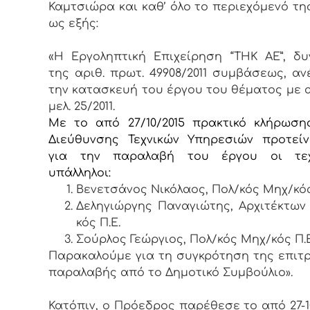
Καμτσιώρα και καθ’ όλο το περιεχόμενό της
ως εξής:
«Η Εργοληπτική Επιχείρηση “ΤΗΚ ΑΕ”, δυ
της αριθ. πρωτ. 49908/2011 συμβάσεως, αν
την κατασκευή του έργου του θέματος με α
μελ. 25/2011.
Με το από 27/10/2015 πρακτικό κλήρωση
Διεύθυνσης Τεχνικών Υπηρεσιών προτείν
για την παραλαβή του έργου οι τεχ
υπάλληλοι:
Βενετσάνος Νικόλαος, Πολ/κός Μηχ/κός
Δεληγιώργης Παναγιώτης, Αρχιτέκτων
κός Π.Ε.
Σούρλος Γεώργιος, Πολ/κός Μηχ/κός Π.Ε
Παρακαλούμε για τη συγκρότηση της επιτ
παραλαβής από το Δημοτικό Συμβούλιο
.
»
Κατόπιν, ο Πρόεδρος παρέθεσε το από 27-10