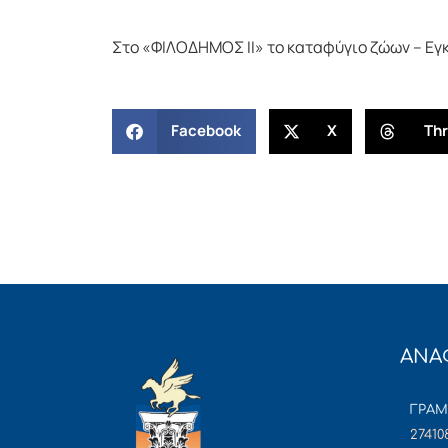
Στο «ΦΙΛΟΔΗΜΟΣ ΙΙ» το καταφύγιο ζώων – Ε
Facebook
X
Th
ΑΝΑ
ΓΡΑ
27410