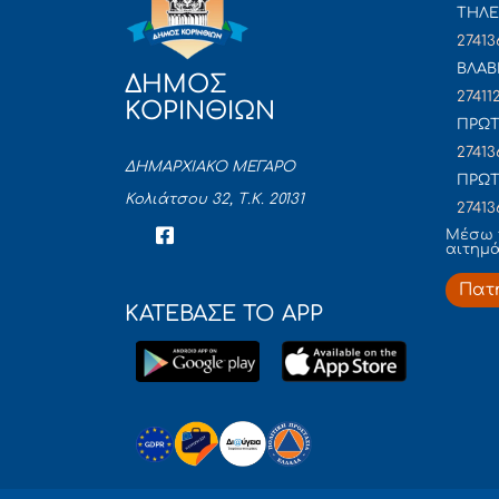
ΤΗΛΕ
27413
ΒΛΑΒ
ΔΗΜΟΣ
27411
ΚΟΡΙΝΘΙΩΝ
ΠΡΩΤ
27413
ΔΗΜΑΡΧΙΑΚΟ ΜΕΓΑΡΟ
ΠΡΩΤ
Κολιάτσου 32, Τ.Κ. 20131
27413
Mέσω 
αιτημ
Πατ
ΚΑΤΕΒΑΣΕ ΤΟ APP