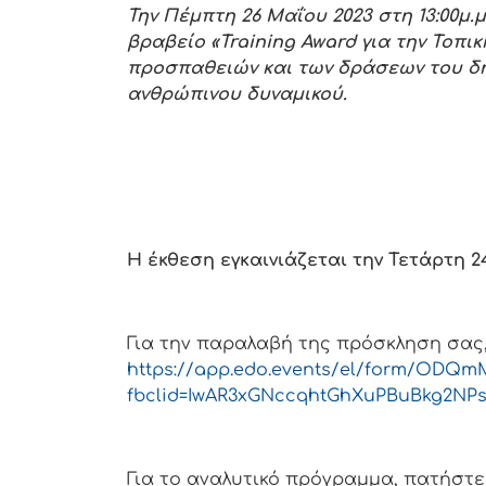
Την Πέμπτη 26 Μαΐου 2023 στη 13:00μ.
βραβείο «
Training
Award
για την Τοπικ
προσπαθειών και των δράσεων του δή
ανθρώπινου δυναμικού.
Η έκθεση εγκαινιάζεται την Τετάρτη 24 
Για την παραλαβή της πρόσκληση σας
https://app.edo.events/el/form/ODQ
fbclid=IwAR3xGNccqhtGhXuPBuBkg2N
Για το αναλυτικό πρόγραμμα, πατήστε