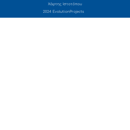
Χάρτης Ιστοτόπου
2024 EvolutionProjects