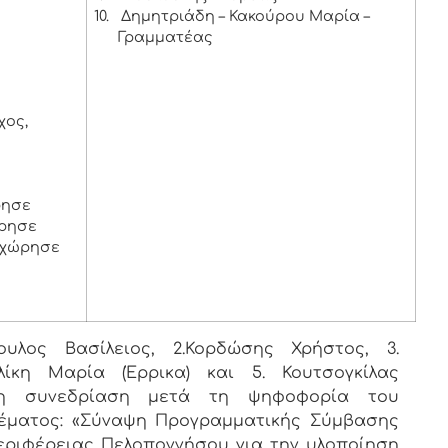
10.
Δημητριάδη – Κακούρου Μαρία –
Γραμματέας
χος,
ε
ρησε
ώρησε
οχώρησε
ουλος Βασίλειος, 2.Κορδώσης Χρήστος, 3.
λίκη Μαρία (Έρρικα) και 5. Κουτσογκίλας
η συνεδρίαση μετά τη ψηφοφορία του
θέματος: «Σύναψη Προγραμματικής Σύμβασης
εριφέρειας Πελοποννήσου για την υλοποίηση