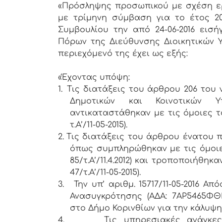
«Πρόσληψης προσωπικού με σχέση ερ
με τρίμηνη σύμβαση για το έτος 2
Συμβουλίου την από 24-06-2016 εισ
Πόρων της Διεύθυνσης Διοικητικών 
περιεχόμενό της έχει ως εξής:
«Έχοντας υπόψη:
1.
Τις διατάξεις του άρθρου 206 του
Δημοτικών και Κοινοτικών Υπα
αντικαταστάθηκαν με τις όμοιες το
τ.Α’/11-05-2015).
2.
Τις διατάξεις του άρθρου ένατου παρ.
όπως συμπληρώθηκαν με τις όμοιες 
85/τ.Α’/11.4.2012) και τροποποιήθηκ
47/τ.Α’/11-05-2015).
3.
Την υπ’ αριθμ. 15717/11-05-2016 
Ανασυγκρότησης (ΑΔΑ: 7ΑΡ5465ΦΘ
στο Δήμο Κορινθίων για την κάλυ
4.
Τις υπηρεσιακές ανάγκες