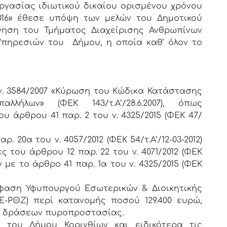
γασίας ιδιωτικού δικαίου ορισμένου χρόνου
016» έθεσε υπόψη των μελών του Δημοτικού
ήγηση του Τμήματος Διαχείρισης Ανθρωπίνων
Υπηρεσιών του Δήμου, η οποία καθ’ όλον το
 ν. 3584/2007 «Κύρωση του Κώδικα Κατάστασης
λλήλων» (ΦΕΚ 143/τ.Α’/28.6.2007), όπως
υ άρθρου 41 παρ. 2 του ν. 4325/2015 (ΦΕΚ 47/
 20α του ν. 4057/2012 (ΦΕΚ 54/τ.Α’/12-03-2012)
του άρθρου 12 παρ. 22 του ν. 4071/2012 (ΦΕΚ
αν με το άρθρο 41 παρ. 1α του ν. 4325/2015 (ΦΕΚ
Απόφαση Υφυπουργού Εσωτερικών & Διοικητικής
Ε-ΡΘΖ) περί κατανομής ποσού 129.400 ευρώ,
ψη δράσεων πυροπροστασίας.
 του Δήμου Κορινθίων και ειδικότερα τις