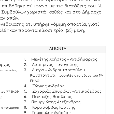
-2016
πρόσκληση του Προέδρου του Δημοτικού
υ επιδόθηκε σύμφωνα με τις διατάξεις του Ν.
των Συμβούλων χωριστά καθώς και στο Δήμαρχο
ταν απών.
νεδρίασης ότι υπήρχε νόμιμη απαρτία, γιατί
ρέθηκαν παρόντα είκοσι τρία (23) μέλη,
ΑΠΟΝΤΑ
1.
Μελέτης Χρήστος – Αντιδήμαρχος
αρχος
2.
Λαμπρινός Παναγιώτης
3.
Λύτρα – Ανδρουτσοπούλου
 στο τέλος
Κωνσταντίνα,
ου
προσήλθε στο μέσον του 1
ΕΗΔΘ
4.
Ζώγκος Ανδρέας
5.
Ζαχαριάς Σπυρίδων –Αντιπρόεδρος
ου
του 1
ΕΗΔΘ
ς
6.
Πανταζής Βασίλειος,
7.
Γκουργιώτης Αλέξανδρος
,
8.
Καρασάββας Ιωάννης
αποχώρησε
9.
Σούκουλης Ανδρέας