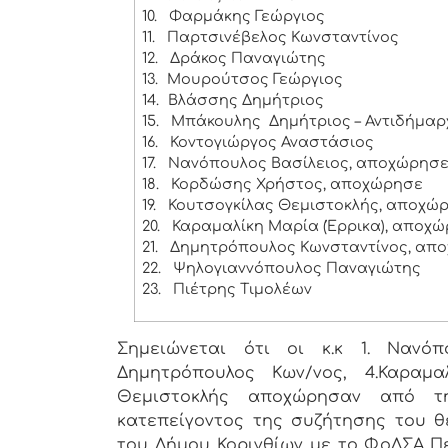
10.
Φαρμάκης Γεώργιος
11.
Παρτσινέβελος Κωνσταντίνος
12.
Δράκος Παναγιώτης
13.
Μουρούτσος Γεώργιος
14.
Βλάσσης Δημήτριος
15.
Μπάκουλης Δημήτριος – Αντιδήμαρ
16.
Κοντογιώργος Αναστάσιος
17.
Νανόπουλος Βασίλειος, αποχώρησ
18.
Κορδώσης Χρήστος, αποχώρησε
19.
Κουτσογκίλας Θεμιστοκλής, αποχώ
20.
Καραμαλίκη Μαρία (Έρρικα), αποχ
21.
Δημητρόπουλος Κωνσταντίνος, απ
22.
Ψηλογιαννόπουλος Παναγιώτης
23.
Πιέτρης Τιμολέων
Σημειώνεται ότι οι κ.κ 1. Νανόπ
Δημητρόπουλος Κων/νος, 4.Καραμα
Θεμιστοκλής αποχώρησαν από τ
κατεπείγοντος της συζήτησης του 
του Δήμου Κορινθίων με το ΦοΔΣΑ Π