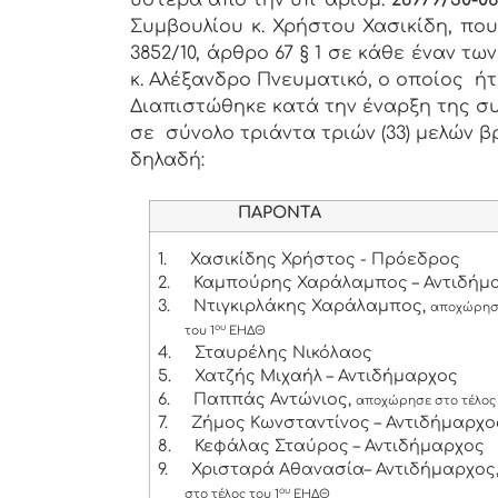
ύστερα από την υπ’ αριθμ.
26979/30-06
Συμβουλίου κ. Χρήστου Χασικίδη, πο
3852/10, άρθρο 67 § 1 σε κάθε έναν 
κ. Αλέξανδρο Πνευματικό, ο οποίος ή
Διαπιστώθηκε κατά την έναρξη της συ
σε σύνολο τριάντα τριών (33) μελών β
δηλαδή:
ΠΑΡΟΝΤΑ
1.
Χασικίδης Χρήστος - Πρόεδρος
2.
Καμπούρης Χαράλαμπος – Αντιδήμ
3.
Ντιγκιρλάκης Χαράλαμπος,
αποχώρησε
ου
του 1
ΕΗΔΘ
4.
Σταυρέλης Νικόλαος
5.
Χατζής Μιχαήλ – Αντιδήμαρχος
6.
Παππάς Αντώνιος,
αποχώρησε στο τέλος 
7.
Ζήμος Κωνσταντίνος – Αντιδήμαρχο
8.
Κεφάλας Σταύρος – Αντιδήμαρχος
9.
Χρισταρά Αθανασία– Αντιδήμαρχος
ου
στο τέλος του 1
ΕΗΔΘ