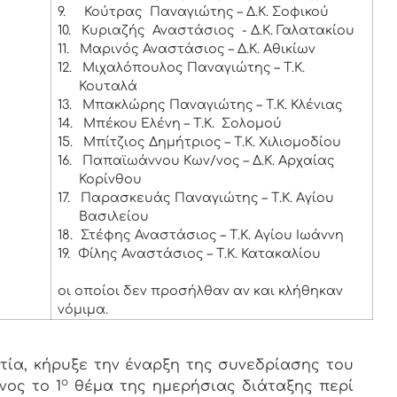
9.
Κούτρας Παναγιώτης – Δ.Κ. Σοφικού
10.
Κυριαζής Αναστάσιος - Δ.Κ. Γαλατακίου
11.
Μαρινός Αναστάσιος – Δ.Κ. Αθικίων
12.
Μιχαλόπουλος Παναγιώτης – Τ.Κ.
Κουταλά
13.
Μπακλώρης Παναγιώτης – Τ.Κ. Κλένιας
14.
Μπέκου Ελένη – Τ.Κ. Σολομού
15.
Μπίτζιος Δημήτριος – Τ.Κ. Χιλιομοδίου
16.
Παπαϊωάννου Κων/νος – Δ.Κ. Αρχαίας
Κορίνθου
17.
Παρασκευάς Παναγιώτης – Τ.Κ. Αγίου
Βασιλείου
18.
Στέφης Αναστάσιος – Τ.Κ. Αγίου Ιωάννη
19.
Φίλης Αναστάσιος – Τ.Κ. Κατακαλίου
οι οποίοι δεν προσήλθαν αν και κλήθηκαν
νόμιμα.
ία, κήρυξε την έναρξη της συνεδρίασης του
ο
νος το 1
θέμα της ημερήσιας διάταξης περί