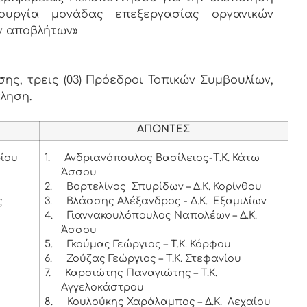
τουργία μονάδας επεξεργασίας οργανικών
ν αποβλήτων»
ης, τρεις (03) Πρόεδροι Τοπικών Συμβουλίων,
κληση.
ΑΠΟΝΤΕΣ
ρίου
1.
Ανδριανόπουλος Βασίλειος-Τ.Κ. Κάτω
Άσσου
2.
Βορτελίνος Σπυρίδων – Δ.Κ. Κορίνθου
ς
3.
Βλάσσης Αλέξανδρος - Δ.Κ. Εξαμιλίων
4.
Γιαννακουλόπουλος Ναπολέων – Δ.Κ.
Άσσου
5.
Γκούμας Γεώργιος – Τ.Κ. Κόρφου
6.
Ζούζας Γεώργιος – Τ.Κ. Στεφανίου
7.
Καρσιώτης Παναγιώτης – Τ.Κ.
Αγγελοκάστρου
8.
Κουλούκης Χαράλαμπος – Δ.Κ. Λεχαίου