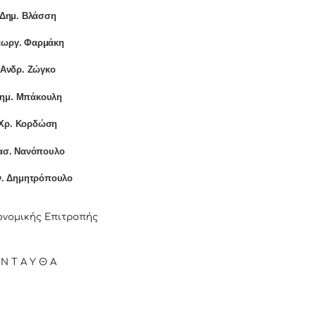
]Δημ. Βλάσση
εωργ. Φαρμάκη
]Ανδρ. Ζώγκο
Δημ. Μπάκουλη
]Χρ. Κορδώση
ασ. Νανόπουλο
ν. Δημητρόπουλο
ονομικής Επιτροπής
 Ν Τ Α Υ Θ Α