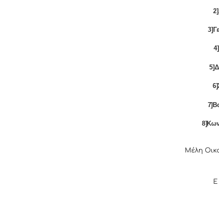
2
3]Γ
4
5]
6
7]Β
8]Κω
Μέλη Οικ
Ε