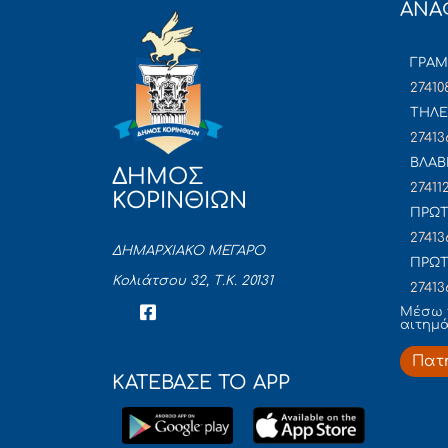
ΑΝΑ
ΓΡΑ
27410
ΤΗΛΕ
27413
ΒΛΑΒ
ΔΗΜΟΣ
27411
ΚΟΡΙΝΘΙΩΝ
ΠΡΩΤ
27413
ΔΗΜΑΡΧΙΑΚΟ ΜΕΓΑΡΟ
ΠΡΩΤ
Κολιάτσου 32, Τ.Κ. 20131
27413
Mέσω 
αιτημ
Πατ
ΚΑΤΕΒΑΣΕ ΤΟ APP