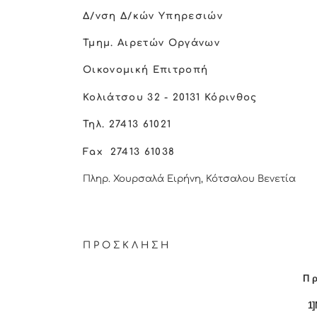
Δ/νση Δ/κών Υπηρεσιών
Τμημ. Αιρετών Οργάνων
Οικονομική Επιτροπή
Κολιάτσου 32 - 20131 Κόρινθος
Τηλ. 27413 61021
Fax
27413 61038
Πληρ. Χουρσαλά Ειρήνη, Κότσαλου Βενετία
Π Ρ Ο Σ Κ Λ Η Σ Η
Π ρ
1]