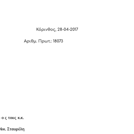
Κόρινθος,
28
-0
4
-2017
Αριθμ. Πρωτ.:
18073
 ο ς τους κ.κ.
Νικ. Σταυρέλη