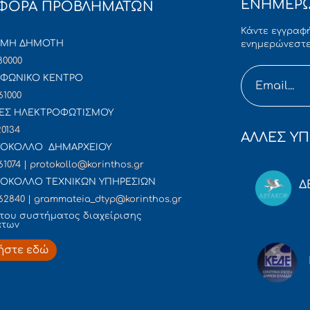
ΕΝΗΜΕΡΩ
ΦΟΡΑ ΠΡΟΒΛΗΜΑΤΩΝ
Κάντε εγγραφή
ΜΜΗ ΔΗΜΟΤΗ
ενημερώνεστε
80000
ΦΩΝΙΚΟ ΚΕΝΤΡΟ
61000
ΕΣ ΗΛΕΚΤΡΟΦΩΤΙΣΜΟΥ
20134
ΑΛΛΕΣ ΥΠ
ΟΚΟΛΛΟ ΔΗΜΑΡΧΕΙΟΥ
61074 | protokollo@korinthos.gr
ΟΚΟΛΛΟ ΤΕΧΝΙΚΩΝ ΥΠΗΡΕΣΙΩΝ
Δ
62840 | grammateia_dtyp@korinthos.gr
του συστήματος διαχείρισης
άτων
ήστε εδώ