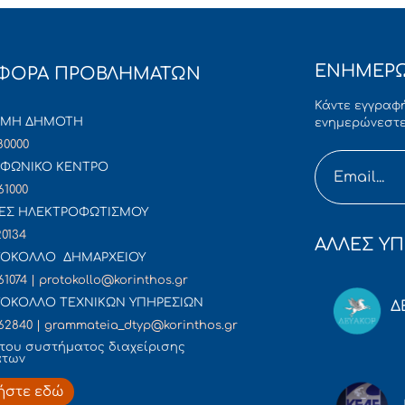
ΕΝΗΜΕΡΩ
ΦΟΡΑ ΠΡΟΒΛΗΜΑΤΩΝ
Κάντε εγγραφή
ΜΜΗ ΔΗΜΟΤΗ
ενημερώνεστε
80000
ΦΩΝΙΚΟ ΚΕΝΤΡΟ
61000
ΕΣ ΗΛΕΚΤΡΟΦΩΤΙΣΜΟΥ
20134
ΑΛΛΕΣ ΥΠ
ΟΚΟΛΛΟ ΔΗΜΑΡΧΕΙΟΥ
61074 | protokollo@korinthos.gr
ΟΚΟΛΛΟ ΤΕΧΝΙΚΩΝ ΥΠΗΡΕΣΙΩΝ
Δ
62840 | grammateia_dtyp@korinthos.gr
του συστήματος διαχείρισης
άτων
ήστε εδώ