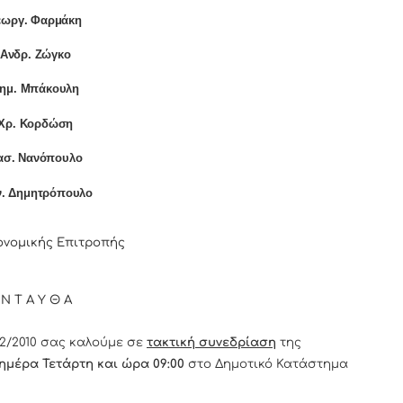
εωργ. Φαρμάκη
]Ανδρ. Ζώγκο
Δημ. Μπάκουλη
]Χρ. Κορδώση
ασ. Νανόπουλο
ν. Δημητρόπουλο
ονομικής Επιτροπής
 Ν Τ Α Υ Θ Α
/2010 σας καλούμε σε
τακτική συνεδρίαση
της
 ημέρα Τετάρτη και ώρα 09:00
στο Δημοτικό Κατάστημα