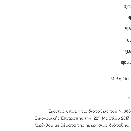
3]Γ
4
5]
6
7]Β
8]Κω
Μέλη Οικ
Ε
Έχοντας υπόψη τις διατάξεις του Ν. 3852
α
Οικονομικής Επιτροπής την
22
Μαρτίου 2017,
Κορίνθου με θέματα της ημερήσιας διάταξης: