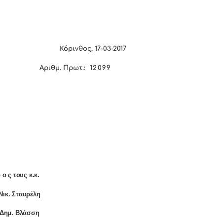
Κόρινθος,
17
-0
3
-2017
Αριθμ. Πρωτ.:
12099
 ο ς τους κ.κ.
Νικ. Σταυρέλη
]Δημ. Βλάσση