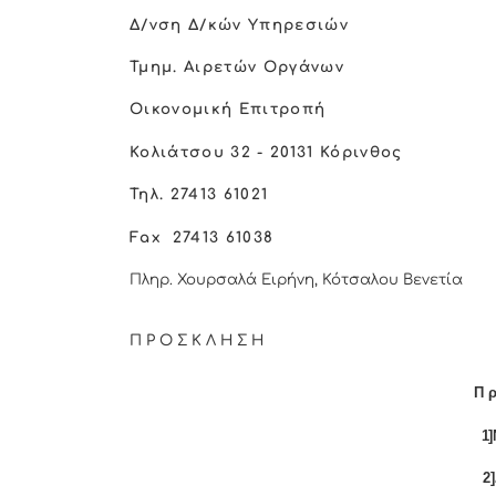
Δ/νση Δ/κών Υπηρεσιών
Τμημ. Αιρετών Οργάνων
Οικονομική Επιτροπή
Κολιάτσου 32 - 20131 Κόρινθος
Τηλ. 27413 61021
Fax
27413 61038
Πληρ. Χουρσαλά Ειρήνη, Κότσαλου Βενετία
Π Ρ Ο Σ Κ Λ Η Σ Η
Π ρ
1]
2