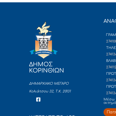
ΑΝΑ
ΓΡΑ
27410
ΤΗΛΕ
27413
ΒΛΑΒ
ΔΗΜΟΣ
27411
ΚΟΡΙΝΘΙΩΝ
ΠΡΩΤ
27413
ΔΗΜΑΡΧΙΑΚΟ ΜΕΓΑΡΟ
ΠΡΩΤ
Κολιάτσου 32, Τ.Κ. 20131
27413
Mέσω 
αιτημ
Πατ