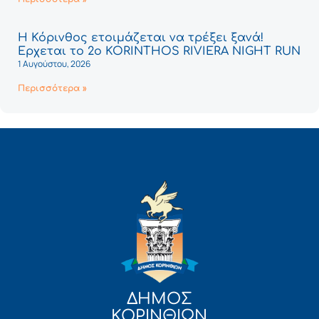
Η Κόρινθος ετοιμάζεται να τρέξει ξανά!
Έρχεται το 2ο KORINTHOS RIVIERA NIGHT RUN
1 Αυγούστου, 2026
Περισσότερα »
ΔΗΜΟΣ
ΚΟΡΙΝΘΙΩΝ