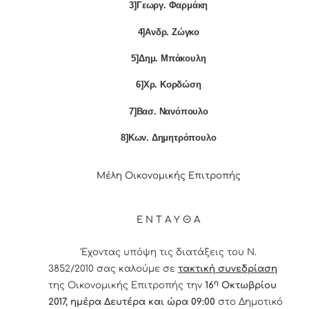
3]Γεωργ. Φαρμάκη
4]Ανδρ. Ζώγκο
5]Δημ. Μπάκουλη
6]Χρ. Κορδώση
7]Βασ. Νανόπουλο
8]Κων. Δημητρόπουλο
Μέλη Οικονομικής Επιτροπής
Ε Ν Τ Α Υ Θ Α
Έχοντας υπόψη τις διατάξεις του Ν.
3852/2010 σας καλούμε σε
τακτική συνεδρίαση
η
της Οικονομικής Επιτροπής την
16
Οκτωβρίου
2017, ημέρα Δευτέρα και ώρα 09:00
στο Δημοτικό