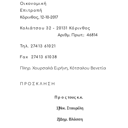
Οικονομική
Επιτροπή
Κόρινθος,
12-10-2017
Κολιάτσου 32 - 20131 Κόρινθος
Αριθμ. Πρωτ.:
46814
Τηλ. 27413 61021
Fax
27413 61038
Πληρ. Χουρσαλά Ειρήνη, Κότσαλου Βενετία
Π Ρ Ο Σ Κ Λ Η Σ Η
Π ρ ο ς τους κ.κ.
1]Νικ. Σταυρέλη
2]Δημ. Βλάσση