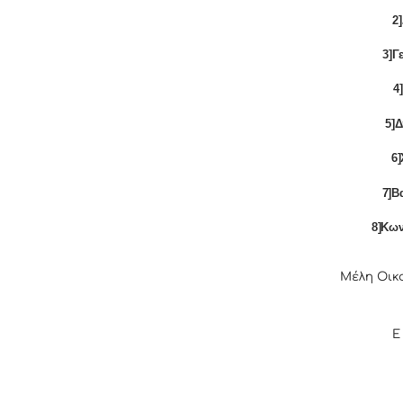
2
3]Γ
4
5]
6
7]Β
8]Κω
Μέλη Οικ
Ε