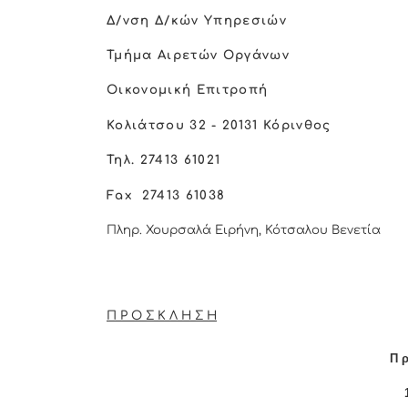
Δ/νση Δ/κών Υπηρεσιών
Τμήμα Αιρετών Οργάνων
Οικονομική Επιτροπή
Κολιάτσου 32 - 20131 Κόρινθος
Τηλ. 27413 61021
Fax
27413 61038
Πληρ. Χουρσαλά Ειρήνη, Κότσαλου Βενετία
Π Ρ Ο Σ Κ Λ Η Σ Η
Π ρ