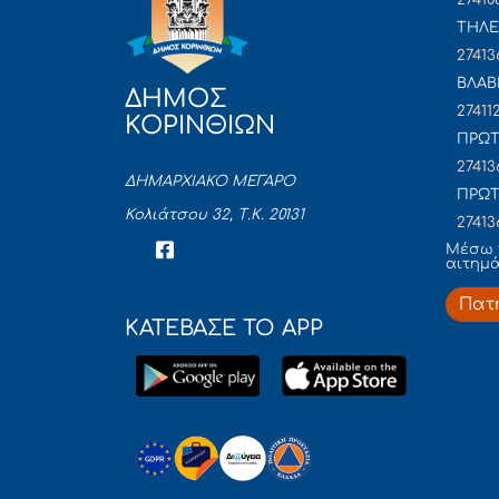
ΤΗΛΕ
27413
ΒΛΑΒ
ΔΗΜΟΣ
27411
ΚΟΡΙΝΘΙΩΝ
ΠΡΩΤ
27413
ΔΗΜΑΡΧΙΑΚΟ ΜΕΓΑΡΟ
ΠΡΩΤ
Κολιάτσου 32, Τ.Κ. 20131
27413
Mέσω 
αιτημ
Πατ
ΚΑΤΕΒΑΣΕ ΤΟ APP