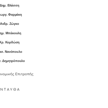
]Δημ. Βλάσση
εωργ. Φαρμάκη
]Ανδρ. Ζώγκο
Δημ. Μπάκουλη
]Χρ. Κορδώση
ασ. Νανόπουλο
ν. Δημητρόπουλο
ονομικής Επιτροπής
 Ν Τ Α Υ Θ Α