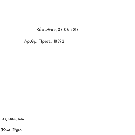
Κόρινθος,
08
-0
6
-2018
Αριθμ. Πρωτ.: 18892
 ο ς τους κ.κ.
1]Κων. Ζήμο