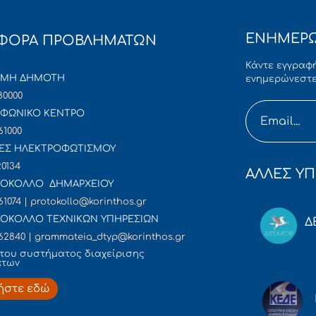
ΕΝΗΜΕΡΩ
ΦΟΡΑ ΠΡΟΒΛΗΜΑΤΩΝ
Κάντε εγγραφή
ΜΜΗ ΔΗΜΟΤΗ
ενημερώνεστε
80000
ΦΩΝΙΚΟ ΚΕΝΤΡΟ
61000
ΕΣ ΗΛΕΚΤΡΟΦΩΤΙΣΜΟΥ
20134
ΑΛΛΕΣ ΥΠ
ΟΚΟΛΛΟ ΔΗΜΑΡΧΕΙΟΥ
61074 | protokollo@korinthos.gr
ΟΚΟΛΛΟ ΤΕΧΝΙΚΩΝ ΥΠΗΡΕΣΙΩΝ
Δ
62840 | grammateia_dtyp@korinthos.gr
του συστήματος διαχείρισης
άτων
ήστε εδώ