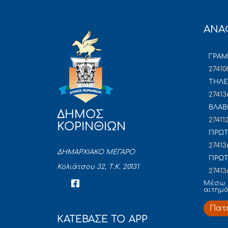
ΑΝΑ
ΓΡΑ
27410
ΤΗΛΕ
27413
ΒΛΑΒ
ΔΗΜΟΣ
27411
ΚΟΡΙΝΘΙΩΝ
ΠΡΩΤ
27413
ΔΗΜΑΡΧΙΑΚΟ ΜΕΓΑΡΟ
ΠΡΩΤ
Κολιάτσου 32, Τ.Κ. 20131
27413
Mέσω 
αιτημ
Πατ
ΚΑΤΕΒΑΣΕ ΤΟ APP