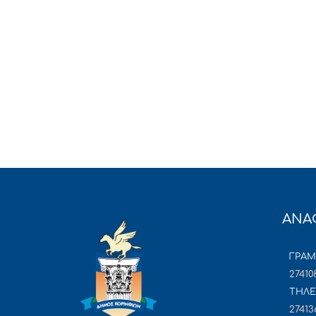
ΑΝΑ
ΓΡΑ
27410
ΤΗΛΕ
27413